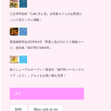
三次市甲奴町『Cafe 月と花』古民家カフェのお野菜た
っぷり花ランチに感動！
尾道鍋研究会2026年4月「野菜と魚介のビスク風鍋コー
ス」@向島『BISTRO SIMA亭』
祝リニューアルオープン！尾道市『瀬戸田パーキングエ
リア（上り）』グルメもお買い物も充実！
タグ
BAR
Bliss café et vin