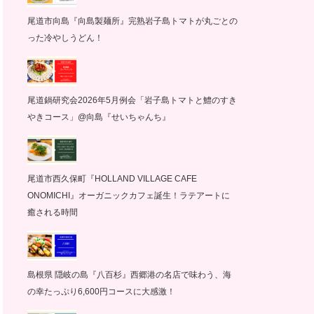
尾道市向島『向島製麺所』完熟岩子島トマトが丸ごとの
った冷やしうどん！
尾道鍋研究会2026年5月例会「岩子島トマトと鱧のすき
やきコース」@向島『せいちゃんち』
尾道市西久保町『HOLLAND VILLAGE CAFE
ONOMICHI』オーガニックカフェ誕生！ラテアートに
癒される時間
島根県 隠岐の島『八百杉』西郷港の名店で味わう、海
の幸たっぷり6,600円コースに大感激！