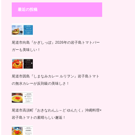
最近の投稿
尾道市向島『かぎしっぽ』2026年の岩子島トマトバー
ガーも美味しい！
尾道市因島『しまなみカレー ルリヲン』岩子島トマト
の無水カレーが反則級の美味しさ！
尾道市高須町『おきなわんふ～ど ゆんたく』沖縄料理×
岩子島トマトの素晴らしい邂逅！