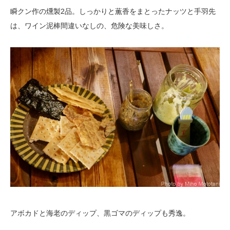
瞬クン作の燻製2品。しっかりと薫香をまとったナッツと手羽先
は、ワイン泥棒間違いなしの、危険な美味しさ。
アボカドと海老のディップ、黒ゴマのディップも秀逸。