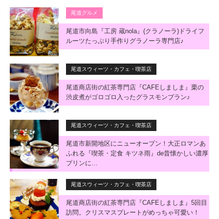
尾道グルメ
尾道市向島『工房 蔵nola』(クラノーラ)ドライフ
ルーツたっぷり手作りグラノーラ専門店♪
尾道スウィーツ・カフェ・喫茶店
尾道商店街の紅茶専門店『CAFEしましま』栗の
渋皮煮がゴロゴロ入ったグラスモンブラン♪
尾道スウィーツ・カフェ・喫茶店
尾道市新開地区にニューオープン！大正ロマンあ
ふれる『喫茶・定食 キツネ雨』de昔懐かしい濃厚
プリンに…
尾道スウィーツ・カフェ・喫茶店
尾道商店街の紅茶専門店『CAFEしましま』5回目
訪問。クリスマスプレートがめっちゃ可愛い！