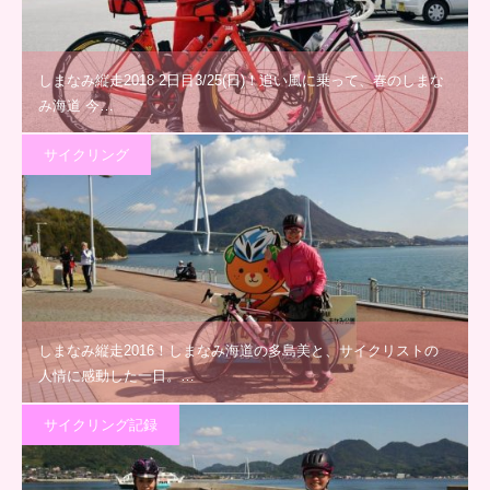
しまなみ縦走2018 2日目3/25(日)！追い風に乗って、春のしまな
み海道 今…
サイクリング
しまなみ縦走2016！しまなみ海道の多島美と、サイクリストの
人情に感動した一日。…
サイクリング記録