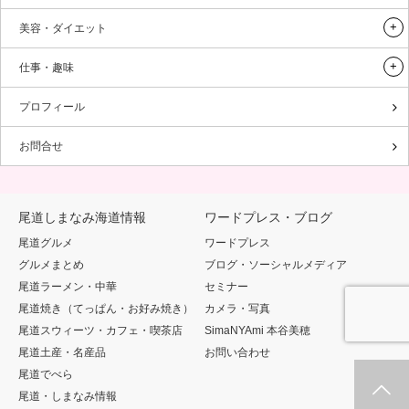
美容・ダイエット
仕事・趣味
プロフィール
お問合せ
尾道しまなみ海道情報
ワードプレス・ブログ
尾道グルメ
ワードプレス
グルメまとめ
ブログ・ソーシャルメディア
尾道ラーメン・中華
セミナー
尾道焼き（てっぱん・お好み焼き）
カメラ・写真
尾道スウィーツ・カフェ・喫茶店
SimaNYAmi 本谷美穂
尾道土産・名産品
お問い合わせ
尾道でべら
尾道・しまなみ情報
ホーム
新着情報
シェア
お問合せ