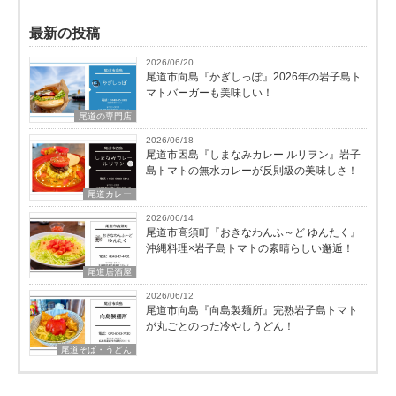
最新の投稿
2026/06/20
尾道市向島『かぎしっぽ』2026年の岩子島ト
マトバーガーも美味しい！
尾道の専門店
2026/06/18
尾道市因島『しまなみカレー ルリヲン』岩子
島トマトの無水カレーが反則級の美味しさ！
尾道カレー
2026/06/14
尾道市高須町『おきなわんふ～ど ゆんたく』
沖縄料理×岩子島トマトの素晴らしい邂逅！
尾道居酒屋
2026/06/12
尾道市向島『向島製麺所』完熟岩子島トマト
が丸ごとのった冷やしうどん！
尾道そば・うどん