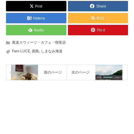
Post
Share
Hatena
RSS
feedly
Pin it
尾道スウィーツ・カフェ・喫茶店
Faro LUCE
,
因島
,
しまなみ海道
前のページ
次のページ