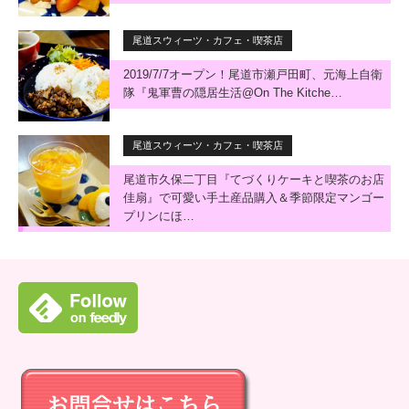
尾道スウィーツ・カフェ・喫茶店
2019/7/7オープン！尾道市瀬戸田町、元海上自衛
隊『鬼軍曹の隠居生活@On The Kitche…
尾道スウィーツ・カフェ・喫茶店
尾道市久保二丁目『てづくりケーキと喫茶のお店
佳扇』で可愛い手土産品購入＆季節限定マンゴー
プリンにほ…