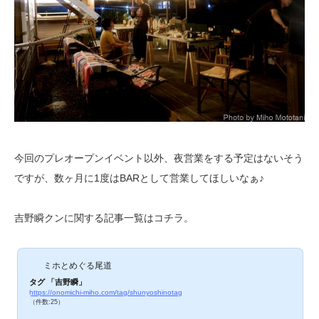
今回のプレオープンイベント以外、夜営業をする予定はないそう
ですが、数ヶ月に1度はBARとして営業してほしいなぁ♪
吉野瞬クンに関する記事一覧はコチラ。
ミホとめぐる尾道
タグ 「吉野瞬」
https://onomichi-miho.com/tag/shunyoshinotag
（件数:25）