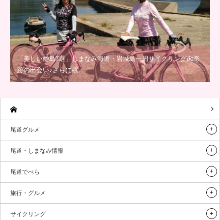
「美しい離島7選」しまなみ海道・岩城島一周サイクリングde奇
跡の出会い♪さらに積…
尾道グルメ
尾道・しまなみ情報
尾道でべら
旅行・グルメ
サイクリング