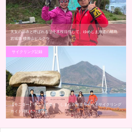
天女の羽衣と呼ばれる三千本桜目指して、ゆめしま海道の離島
岩城島 積善山ヒルクラ…
サイクリング記録
【モニター】手ぶらで楽々「しまなみ海道らくらくサイクリング
ガイド同行＆バス併走…