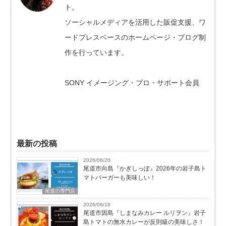
ト。
ソーシャルメディアを活用した販促支援、ワ
ードプレスベースのホームページ・ブログ制
作を行っています。
SONY イメージング・プロ・サポート会員
最新の投稿
2026/06/20
尾道市向島『かぎしっぽ』2026年の岩子島ト
マトバーガーも美味しい！
尾道の専門店
2026/06/18
尾道市因島『しまなみカレー ルリヲン』岩子
島トマトの無水カレーが反則級の美味しさ！