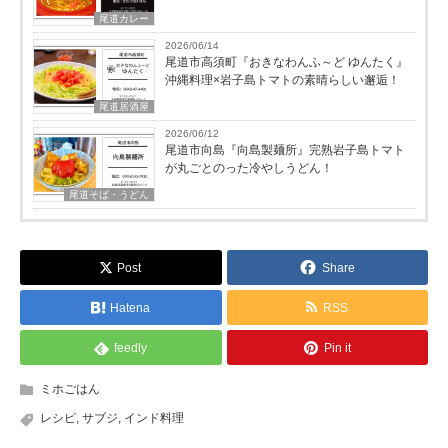
尾道カレー
2026/06/14
尾道市高須町『おきなわんふ～ど ゆんたく』
沖縄料理×岩子島トマトの素晴らしい邂逅！
尾道居酒屋
2026/06/12
尾道市向島『向島製麺所』完熟岩子島トマト
が丸ごとのった冷やしうどん！
尾道そば・うどん
Post
Share
Hatena
RSS
feedly
Pin it
ミホごはん
レシピ
,
サブジ
,
インド料理