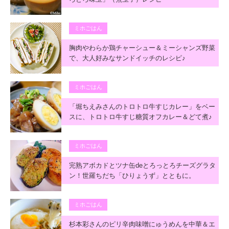
ミホごはん
胸肉やわらか鶏チャーシュー＆ミーシャンズ野菜
で、大人好みなサンドイッチのレシピ♪
ミホごはん
「堀ちえみさんのトロトロ牛すじカレー」をベー
スに、トロトロ牛すじ糖質オフカレー＆どて煮♪
ミホごはん
完熟アボカドとツナ缶deとろっとろチーズグラタ
ン！世羅ちだち「ひりょうず」とともに。
ミホごはん
杉本彩さんのピリ辛肉味噌にゅうめんを中華＆エ