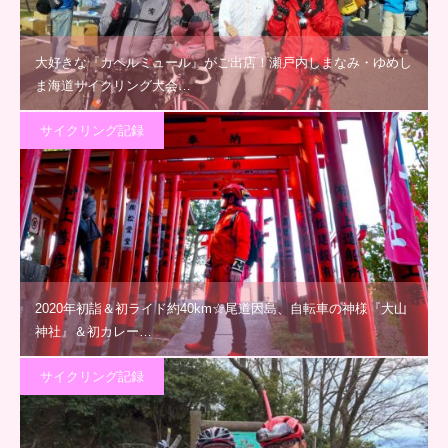
大好きな『カペルミュール』がご出店！瀬戸内しまなみ・ゆめし
ま海道サイクリング大会…
サイクリング記録
2020年初詣＆初ライド約40km☆尾道因島、自転車の神様『大山
神社』＆初カレー…
サイクリング記録