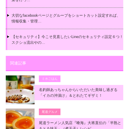
大切なfacebookページとグループをショートカット設定すれば、
情報収集・管理…
【セキュリティ】今こそ見直したいLineのセキュリティ設定６つ！
スクショ流出やの…
関連記事
ミホごはん
名釣師あっちゃんからいただいた美味し過ぎる
「イカの沖漬け」＆とれたてギザミ！
尾道グルメ
尾道ラーメン人気店『喰海』大将直伝の「半熟と
ろとろ味玉」（煮玉子）レシピ