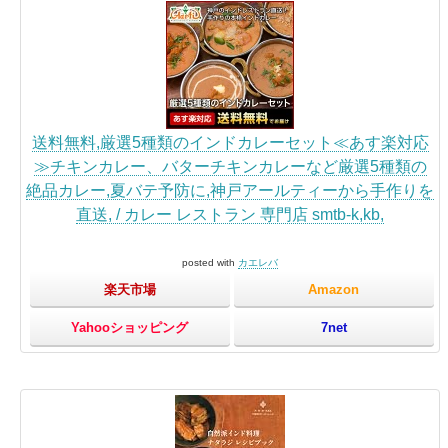
送料無料,厳選5種類のインドカレーセット≪あす楽対応
≫チキンカレー、バターチキンカレーなど厳選5種類の
絶品カレー,夏バテ予防に,神戸アールティーから手作りを
直送, / カレー レストラン 専門店 smtb-k,kb,
posted with
カエレバ
楽天市場
Amazon
Yahooショッピング
7net