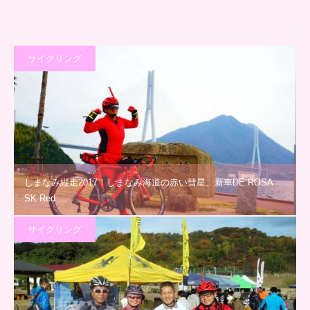
サイクリング
しまなみ縦走2017！しまなみ海道の赤い彗星、新車DE ROSA
SK Red …
サイクリング