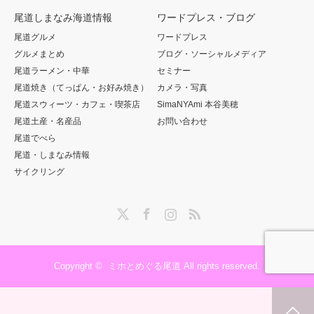
尾道しまなみ海道情報
ワードプレス・ブログ
尾道グルメ
ワードプレス
グルメまとめ
ブログ・ソーシャルメディア
尾道ラーメン・中華
セミナー
尾道焼き（てっぱん・お好み焼き）
カメラ・写真
尾道スウィーツ・カフェ・喫茶店
SimaNYAmi 本谷美穂
尾道土産・名産品
お問い合わせ
尾道でべら
尾道・しまなみ情報
サイクリング
Twitter
Facebook
Instagram
RSS
Copyright ©
ミホとめぐる尾道
All rights reserved.