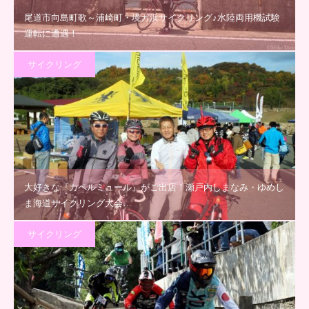
尾道市向島町歌～浦崎町・境ガ浜サイクリング♪水陸両用機試験
運転に遭遇！
サイクリング
大好きな『カペルミュール』がご出店！瀬戸内しまなみ・ゆめし
ま海道サイクリング大会…
サイクリング