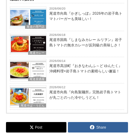
2026/06/20
尾道市向島『かぎしっぽ』2026年の岩子島ト
マトバーガーも美味しい！
尾道の専門店
2026/06/18
尾道市因島『しまなみカレー ルリヲン』岩子
島トマトの無水カレーが反則級の美味しさ！
尾道カレー
2026/06/14
尾道市高須町『おきなわんふ～ど ゆんたく』
沖縄料理×岩子島トマトの素晴らしい邂逅！
尾道居酒屋
2026/06/12
尾道市向島『向島製麺所』完熟岩子島トマト
が丸ごとのった冷やしうどん！
尾道そば・うどん
Post
Share