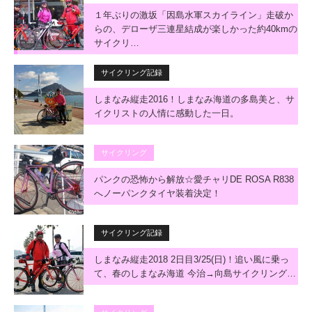
１年ぶりの激坂「因島水軍スカイライン」走破か
らの、デローザ三連星結成が楽しかった約40kmの
サイクリ…
サイクリング記録
しまなみ縦走2016！しまなみ海道の多島美と、サ
イクリストの人情に感動した一日。
サイクリング
パンクの恐怖から解放☆愛チャリDE ROSA R838
へノーパンクタイヤ装着決定！
サイクリング記録
しまなみ縦走2018 2日目3/25(日)！追い風に乗っ
て、春のしまなみ海道 今治→向島サイクリング…