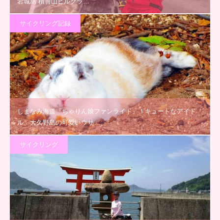
岩城島 積善山ヒルクラ…
サイクリング記録
しまなみ海道『ちゃりん娘ファンライド』！キュートなアイド
ル、大久野島の可愛いウサ…
サイクリング