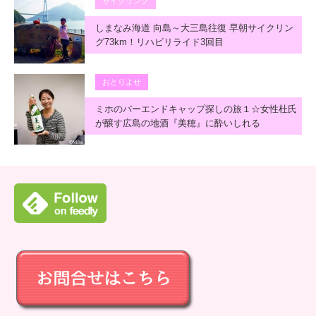
サイクリング
しまなみ海道 向島～大三島往復 早朝サイクリン
グ73km！リハビリライド3回目
おとりよせ
ミホのバーエンドキャップ探しの旅１☆女性杜氏
が醸す広島の地酒『美穂』に酔いしれる