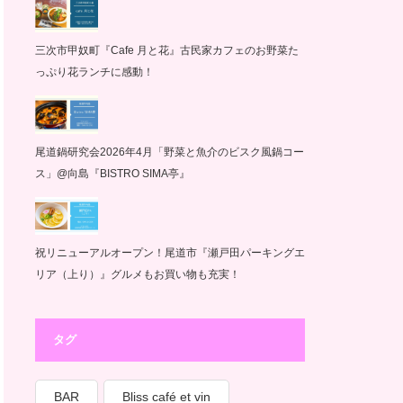
三次市甲奴町『Cafe 月と花』古民家カフェのお野菜た
っぷり花ランチに感動！
尾道鍋研究会2026年4月「野菜と魚介のビスク風鍋コー
ス」@向島『BISTRO SIMA亭』
祝リニューアルオープン！尾道市『瀬戸田パーキングエ
リア（上り）』グルメもお買い物も充実！
タグ
BAR
Bliss café et vin