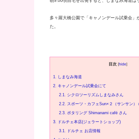
朝9:00頃自宅を出発すると、しまなみ海道
多々羅大橋公園で「キャノンデール試乗会」
た。
目次
[
hide
]
1.
しまなみ海道
2.
キャノンデール試乗会にて
2.1.
シクロツーリズムしまなみさん
2.2.
スポーツ・カフェSun×２（サンサン） 
2.3.
ポタリング Shimanami café さん
3.
ドルチェ本店(ジェラートショップ)
3.1.
ドルチェ お店情報