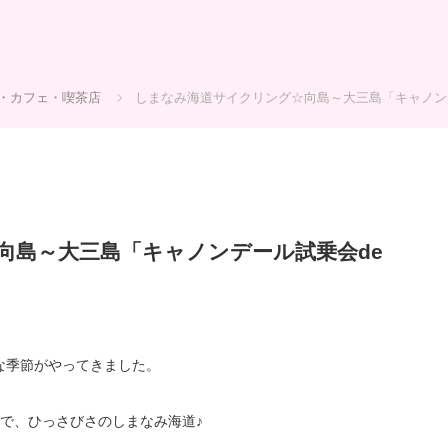
・カフェ・喫茶店
しまなみ海道サイクリング☆向島～大三島「キャノン
向島～大三島「キャノンデール試乗会de
な季節がやってきました。
で、ひっさびさのしまなみ海道♪