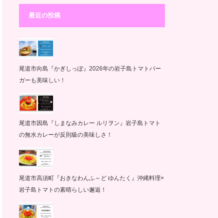
最近の投稿
尾道市向島『かぎしっぽ』2026年の岩子島トマトバー
ガーも美味しい！
尾道市因島『しまなみカレー ルリヲン』岩子島トマト
の無水カレーが反則級の美味しさ！
尾道市高須町『おきなわんふ～ど ゆんたく』沖縄料理×
岩子島トマトの素晴らしい邂逅！