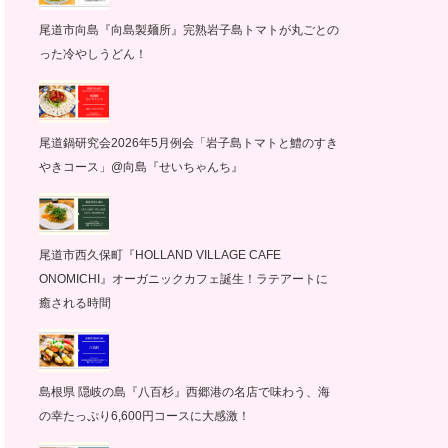
尾道市向島『向島製麺所』完熟岩子島トマトが丸ごとの
った冷やしうどん！
尾道鍋研究会2026年5月例会「岩子島トマトと鱧のすき
やきコース」@向島『せいちゃんち』
尾道市西久保町『HOLLAND VILLAGE CAFE
ONOMICHI』オーガニックカフェ誕生！ラテアートに
癒される時間
島根県 隠岐の島『八百杉』西郷港の名店で味わう、海
の幸たっぷり6,600円コースに大感激！