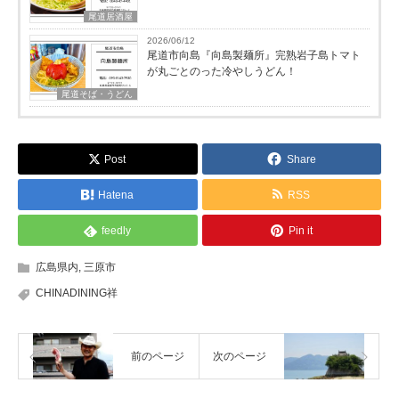
尾道居酒屋
2026/06/12
尾道市向島『向島製麺所』完熟岩子島トマト
が丸ごとのった冷やしうどん！
尾道そば・うどん
Post
Share
Hatena
RSS
feedly
Pin it
広島県内
,
三原市
CHINADINING祥
前のページ
次のページ