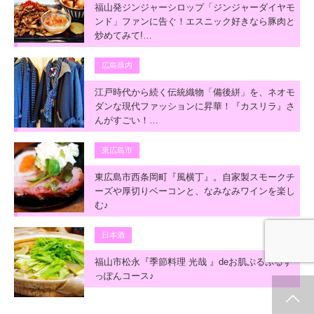
福山発ジンジャーシロップ「ジンジャーダイヤモ
ンド」ファンに告ぐ！エスニック好きなら豚肉と
炒めてみて!…
広島県内
江戸時代から続く伝統織物「備後絣」を、ネオモ
ダンな現代ファッションに昇華！『カスリラ』さ
んがすごい！…
東広島市
東広島市西条岡町『風横丁』。自家製スモークチ
ーズや厚切りベーコンと、なみなみワインを楽し
む♪
日本酒
福山市松永『季節料理 光哉 』deお肌ぷるぷるす
っぽんコース♪
ホーム
新着情報
シェア
お問合せ