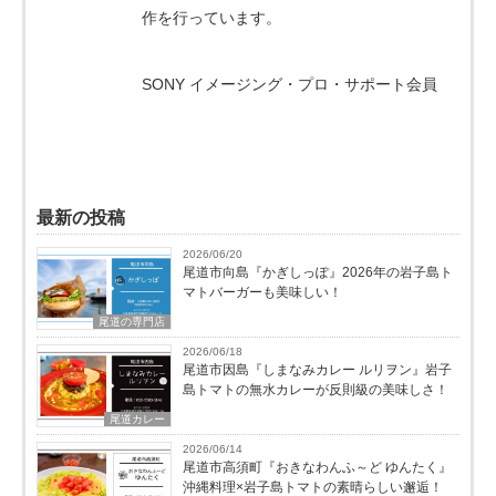
作を行っています。
SONY イメージング・プロ・サポート会員
最新の投稿
2026/06/20
尾道市向島『かぎしっぽ』2026年の岩子島ト
マトバーガーも美味しい！
尾道の専門店
2026/06/18
尾道市因島『しまなみカレー ルリヲン』岩子
島トマトの無水カレーが反則級の美味しさ！
尾道カレー
2026/06/14
尾道市高須町『おきなわんふ～ど ゆんたく』
沖縄料理×岩子島トマトの素晴らしい邂逅！