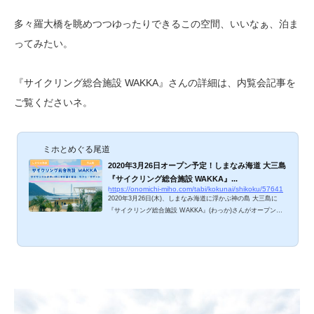
多々羅大橋を眺めつつゆったりできるこの空間、いいなぁ、泊ま
ってみたい。
『サイクリング総合施設 WAKKA』さんの詳細は、内覧会記事を
ご覧くださいネ。
ミホとめぐる尾道
2020年3月26日オープン予定！しまなみ海道 大三島
『サイクリング総合施設 WAKKA』...
https://onomichi-miho.com/tabi/kokunai/shikoku/57641
2020年3月26日(木)、しまなみ海道に浮かぶ神の島 大三島に
『サイクリング総合施設 WAKKA』(わっか)さんがオープンさ
れます。愛車と泊まれる宿泊施設、愛車を持ち込めるカフェ、
愛車と旅できる車＆クルーザー、数々のサイクルレスキュー
と、まさにサイクリストのための総合施設。内覧会＆カフェプ
レオープンにお邪魔させていただき、「本当にサイクリストの
ことを考えてくれている施設だなぁ」と感動しましたよ。立地
と眺望の良さ、お料理の美味しさも抜群な『WAKKA』さん、
ご紹介しますね。 サイクリング総合施設 WAKKA 概要&nbs
p...