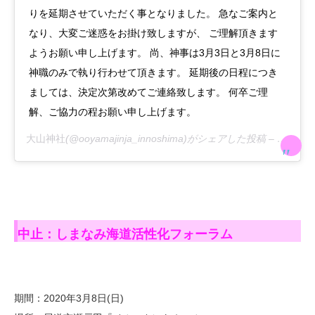
りを延期させていただく事となりました。 急なご案内と
なり、大変ご迷惑をお掛け致しますが、 ご理解頂きます
ようお願い申し上げます。 尚、神事は3月3日と3月8日に
神職のみで執り行わせて頂きます。 延期後の日程につき
ましては、決定次第改めてご連絡致します。 何卒ご理
解、ご協力の程お願い申し上げます。
大山神社
(@ooyamajinja_innoshima)がシェアした投稿 –
2020年
中止：しまなみ海道活性化フォーラム
期間：2020年3月8日(日)