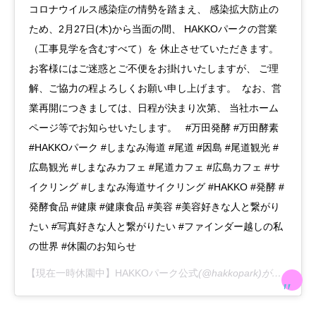
コロナウイルス感染症の情勢を踏まえ、 感染拡大防止の
ため、2月27日(木)から当面の間、 HAKKOパークの営業
（工事見学を含むすべて）を 休止させていただきます。 ㅤㅤㅤㅤㅤㅤㅤㅤㅤㅤㅤㅤㅤ
お客様にはご迷惑とご不便をお掛けいたしますが、 ご理
解、ご協力の程よろしくお願い申し上げます。 ㅤㅤㅤㅤㅤㅤㅤㅤㅤㅤㅤㅤㅤ なお、営
業再開につきましては、日程が決まり次第、 当社ホーム
ページ等でお知らせいたします。 ㅤㅤㅤㅤㅤㅤㅤㅤㅤㅤㅤㅤㅤ ㅤㅤㅤㅤㅤㅤㅤㅤㅤㅤㅤㅤㅤ #万田発酵 #万田酵素
#HAKKOパーク #しまなみ海道 #尾道 #因島 #尾道観光 #
広島観光 #しまなみカフェ #尾道カフェ #広島カフェ #サ
イクリング #しまなみ海道サイクリング #HAKKO #発酵 #
発酵食品 #健康 #健康食品 #美容 #美容好きな人と繋がり
たい #写真好きな人と繋がりたい #ファインダー越しの私
の世界 #休園のお知らせ
【現在一時休園中】HAKKOパーク公式
(@hakkopark)がシェアした投稿 –