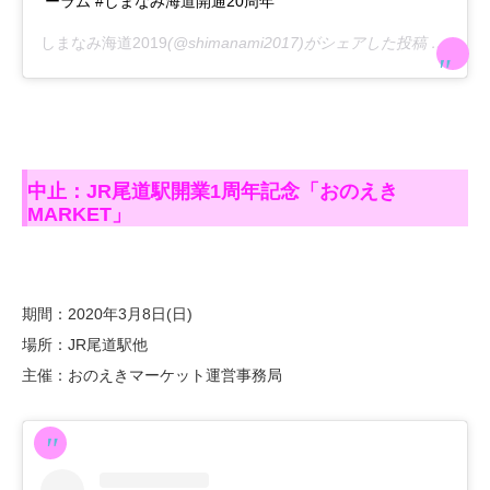
ーラム #しまなみ海道開通20周年
しまなみ海道2019
(@shimanami2017)がシェアした投稿 –
2020
中止：JR尾道駅開業1周年記念「おのえき
MARKET」
期間：2020年3月8日(日)
場所：JR尾道駅他
主催：おのえきマーケット運営事務局