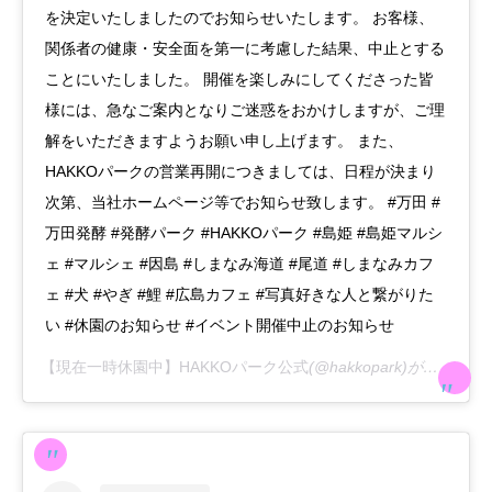
を決定いたしましたのでお知らせいたします。 お客様、
関係者の健康・安全面を第一に考慮した結果、中止とする
ことにいたしました。 開催を楽しみにしてくださった皆
様には、急なご案内となりご迷惑をおかけしますが、ご理
解をいただきますようお願い申し上げます。 また、
HAKKOパークの営業再開につきましては、日程が決まり
次第、当社ホームページ等でお知らせ致します。 #万田 #
万田発酵 #発酵パーク #HAKKOパーク #島姫 #島姫マルシ
ェ #マルシェ #因島 #しまなみ海道 #尾道 #しまなみカフ
ェ #犬 #やぎ #鯉 #広島カフェ #写真好きな人と繋がりた
い #休園のお知らせ #イベント開催中止のお知らせ
【現在一時休園中】HAKKOパーク公式
(@hakkopark)がシェアした投稿 –