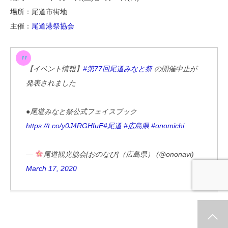
場所：尾道市街地
主催：
尾道港祭協会
【イベント情報】
#第77回尾道みなと祭
の開催中止が
発表されました
●尾道みなと祭公式フェイスブック
https://t.co/y0J4RGHIuF
#尾道
#広島県
#onomichi
—
尾道観光協会[おのなび]（広島県） (@ononavi)
March 17, 2020
ホーム
新着情報
シェア
お問合せ