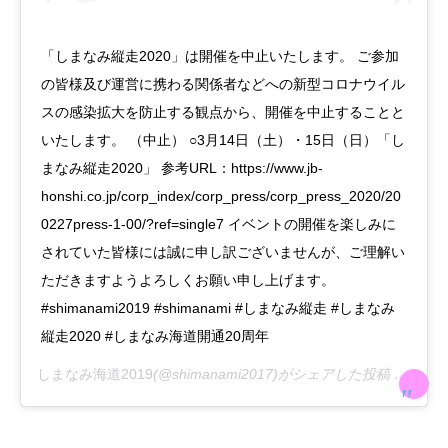
「しまなみ縦走2020」は開催を中止いたします。 ご参加
の皆様及び運営に携わる関係者などへの新型コロナウイル
スの感染拡大を防止する観点から、開催を中止することと
いたします。 （中止） ○3月14日（土）・15日（日）「し
まなみ縦走2020」 参考URL：https://www.jb-
honshi.co.jp/corp_index/corp_press/corp_press_2020/20
0227press-1-00/?ref=single7 イベントの開催を楽しみに
されていた皆様には誠に申し訳ございませんが、ご理解い
ただきますようよろしくお願い申し上げます。
#shimanami2019 #shimanami #しまなみ縦走 #しまなみ
縦走2020 #しまなみ海道開通20周年
しまなみ海道2019
(@shimanami2017)がシェアした投稿 –
2020