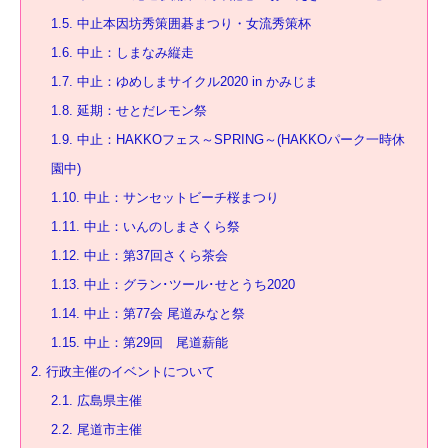
1.5.
中止本因坊秀策囲碁まつり・女流秀策杯
1.6.
中止：しまなみ縦走
1.7.
中止：ゆめしまサイクル2020 in かみじま
1.8.
延期：せとだレモン祭
1.9.
中止：HAKKOフェス～SPRING～(HAKKOパーク一時休
園中)
1.10.
中止：サンセットビーチ桜まつり
1.11.
中止：いんのしまさくら祭
1.12.
中止：第37回さくら茶会
1.13.
中止：グラン･ツール･せとうち2020
1.14.
中止：第77会 尾道みなと祭
1.15.
中止：第29回 尾道薪能
2.
行政主催のイベントについて
2.1.
広島県主催
2.2.
尾道市主催