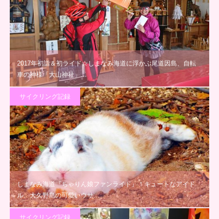
2017年初詣＆初ライド☆しまなみ海道に浮かぶ尾道因島、自転
車の神様「大山神社」…
サイクリング記録
しまなみ海道『ちゃりん娘ファンライド』！キュートなアイド
ル、大久野島の可愛いウサ…
サイクリング記録