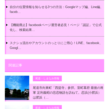
自分の位置情報を知らせる3つの方法：Googleマップ編、Line編、
faceb…
【機能廃止】facebookページ運営者必見！ページ「認証」で公式
化し、検索結果…
スクショ流出やアカウントのっとりにご用心！LINE、facebook、
Googl…
関連記事
尾道・しまなみ情報
尾道市向東町「西提寺」参拝。室町幕府 最後の将
軍 足利義昭の悲恋物語を訪ねて。恋浜(小肥浜）
は肥浜（…
尾道・しまなみ情報