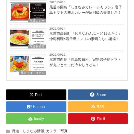
2026/06/18
尾道市因島『しまなみカレー ルリヲン』岩子
島トマトの無水カレーが反則級の美味しさ！
尾道カレー
2026/06/14
尾道市高須町『おきなわんふ～ど ゆんたく』
沖縄料理×岩子島トマトの素晴らしい邂逅！
尾道居酒屋
2026/06/12
尾道市向島『向島製麺所』完熟岩子島トマト
が丸ごとのった冷やしうどん！
尾道そば・うどん
Post
Share
Hatena
RSS
feedly
Pin it
尾道・しまなみ情報
,
カメラ・写真