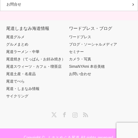
お問合せ
尾道しまなみ海道情報
ワードプレス・ブログ
尾道グルメ
ワードプレス
グルメまとめ
ブログ・ソーシャルメディア
尾道ラーメン・中華
セミナー
尾道焼き（てっぱん・お好み焼き）
カメラ・写真
尾道スウィーツ・カフェ・喫茶店
SimaNYAmi 本谷美穂
尾道土産・名産品
お問い合わせ
尾道でべら
尾道・しまなみ情報
サイクリング
Twitter
Facebook
Instagram
RSS
Copyright ©
ミホとめぐる尾道
All rights reserved.