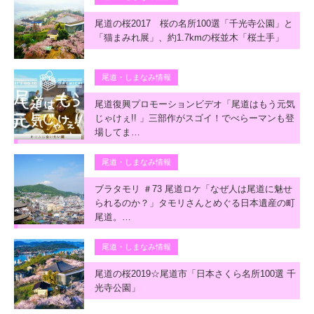
尾道の桜2017 桜の名所100選「千光寺公園」と
「猫まみれ展」、約1.7kmの桜並木「桜土手」
尾道・しまなみ情報
尾道復興プロモーションビデオ「尾道はもう元気
じゃけぇ!! 」三部作がスゴイ！でべらーマンも登
場してま…
尾道・しまなみ情報
ブラタモリ ＃73 尾道ロケ「なぜ人は尾道に魅せ
られるのか？」タモリさんとめぐる日本遺産の町
尾道。…
尾道・しまなみ情報
尾道の桜2019☆尾道市「日本さくら名所100選 千
光寺公園」