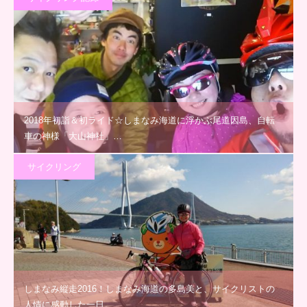
2018年初詣＆初ライド☆しまなみ海道に浮かぶ尾道因島、自転
車の神様「大山神社」…
サイクリング
しまなみ縦走2016！しまなみ海道の多島美と、サイクリストの
人情に感動した一日。…