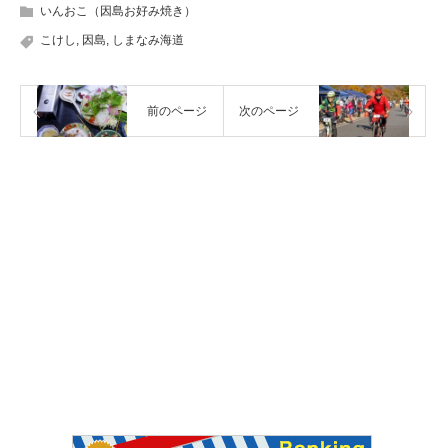
いんおこ（因島お好み焼き）
こけし
,
因島
,
しまなみ海道
前のページ
次のページ