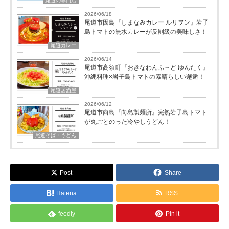
尾道の専門店
2026/06/18
尾道市因島『しまなみカレー ルリヲン』岩子
島トマトの無水カレーが反則級の美味しさ！
尾道カレー
2026/06/14
尾道市高須町『おきなわんふ～ど ゆんたく』
沖縄料理×岩子島トマトの素晴らしい邂逅！
尾道居酒屋
2026/06/12
尾道市向島『向島製麺所』完熟岩子島トマト
が丸ごとのった冷やしうどん！
尾道そば・うどん
Post
Share
Hatena
RSS
feedly
Pin it