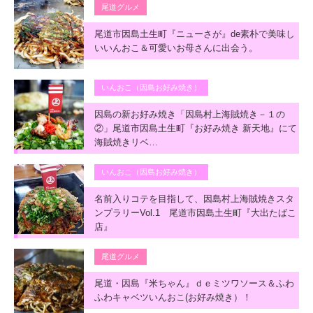
尾道グルメ
尾道市因島土生町『ニューさが』de素朴で美味し
いいんおこ＆可愛いお母さんに出会う。
いんおこ（因島お好み焼き）
因島の新お好み焼き「因島村上海賊焼き－１の
②」尾道市因島土生町『お好み焼き 新天地』にて
海賊焼きリベ…
いんおこ（因島お好み焼き）
名前入りコテを目指して、因島村上海賊焼きスタ
ンプラリーVol.1 尾道市因島土生町『大出たばこ
店』
尾道グルメ
尾道・因島『米ちゃん』ｄｅミツワソース＆ふわ
ふわキャベツいんおこ(お好み焼き）！