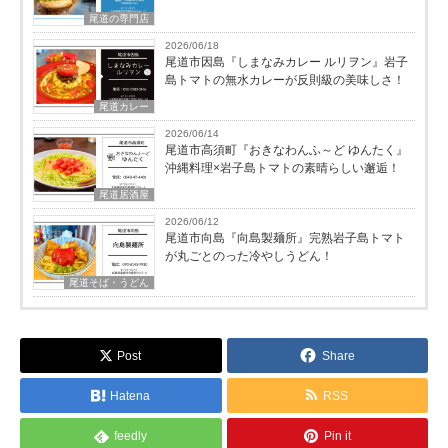
尾道の専門店
2026/06/18
尾道市因島『しまなみカレー ルリヲン』岩子
島トマトの無水カレーが反則級の美味しさ！
尾道カレー
2026/06/14
尾道市高須町『おきなわんふ～ど ゆんたく』
沖縄料理×岩子島トマトの素晴らしい邂逅！
尾道居酒屋
2026/06/12
尾道市向島『向島製麺所』完熟岩子島トマト
が丸ごとのった冷やしうどん！
尾道そば・うどん
Post
Share
Hatena
RSS
feedly
Pin it