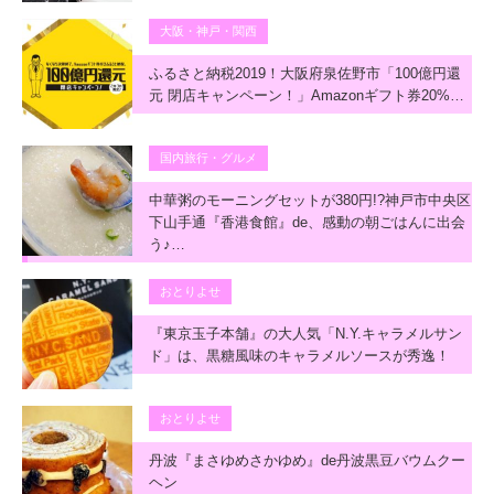
大阪・神戸・関西
ふるさと納税2019！大阪府泉佐野市「100億円還
元 閉店キャンペーン！」Amazonギフト券20%…
国内旅行・グルメ
中華粥のモーニングセットが380円!?神戸市中央区
下山手通『香港食館』de、感動の朝ごはんに出会
う♪…
おとりよせ
『東京玉子本舗』の大人気「N.Y.キャラメルサン
ド」は、黒糖風味のキャラメルソースが秀逸！
おとりよせ
丹波『まさゆめさかゆめ』de丹波黒豆バウムクー
ヘン