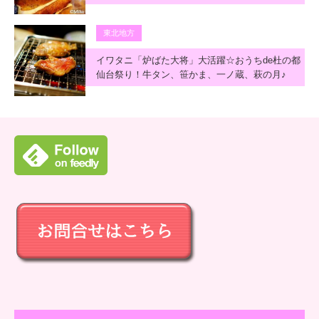
東北地方
イワタニ「炉ばた大将」大活躍☆おうちde杜の都
仙台祭り！牛タン、笹かま、一ノ蔵、萩の月♪