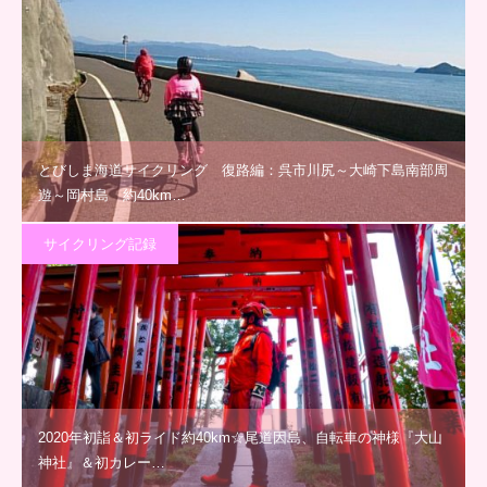
とびしま海道サイクリング 復路編：呉市川尻～大崎下島南部周
遊～岡村島 約40km…
サイクリング記録
2020年初詣＆初ライド約40km☆尾道因島、自転車の神様『大山
神社』＆初カレー…