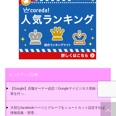
ピックアップ記事
【Google】店舗オーナー必読！Googleマイビジネス登録・MEO対
策を行っ…
大切なfacebookページとグループをショートカット設定すれば、
ホーム
新着情報
シェア
お問合せ
情報収集・管理…