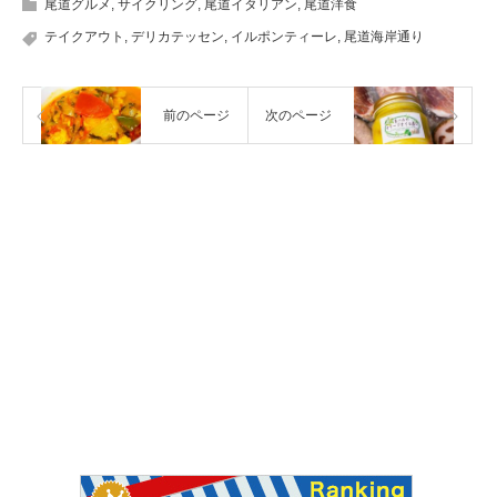
尾道グルメ
,
サイクリング
,
尾道イタリアン
,
尾道洋食
テイクアウト
,
デリカテッセン
,
イルポンティーレ
,
尾道海岸通り
前のページ
次のページ