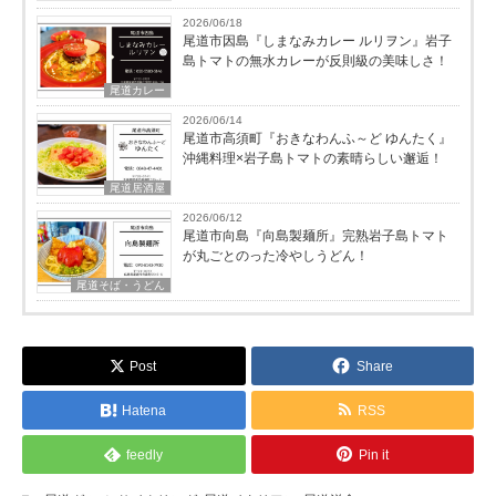
2026/06/18
尾道市因島『しまなみカレー ルリヲン』岩子
島トマトの無水カレーが反則級の美味しさ！
尾道カレー
2026/06/14
尾道市高須町『おきなわんふ～ど ゆんたく』
沖縄料理×岩子島トマトの素晴らしい邂逅！
尾道居酒屋
2026/06/12
尾道市向島『向島製麺所』完熟岩子島トマト
が丸ごとのった冷やしうどん！
尾道そば・うどん
Post
Share
Hatena
RSS
feedly
Pin it