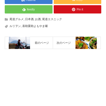
Hatena
RSS
feedly
Pin it
尾道グルメ
,
日本酒
,
お酒
,
尾道エスニック
ルリヲン
,
喜助栗助よもやま噺
前のページ
次のページ