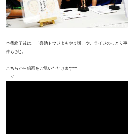
本番終了後は、「喜助トウジよもやま噺」や、ライジのっとり事
件も(笑)。
こちらから録画をご覧いただけます^^
▽