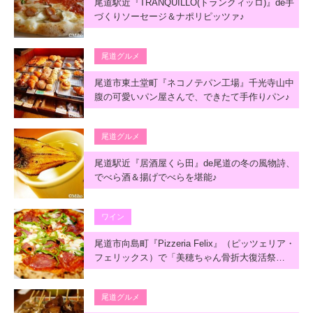
尾道駅近『TRANQUILLO(トランクィッロ)』de手
づくりソーセージ＆ナポリピッツァ♪
尾道グルメ
尾道市東土堂町『ネコノテパン工場』千光寺山中
腹の可愛いパン屋さんで、できたて手作りパン♪
尾道グルメ
尾道駅近『居酒屋くら田』de尾道の冬の風物詩、
でべら酒＆揚げでべらを堪能♪
ワイン
尾道市向島町『Pizzeria Felix』（ピッツェリア・
フェリックス）で「美穂ちゃん骨折大復活祭…
尾道グルメ