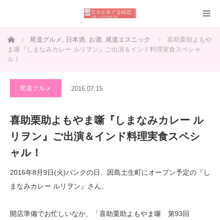
ホーム
尾道グルメ
,
日本酒
,
お酒
,
尾道エスニック
喜助栗助よもや
ま噺『しまなみカレー ルリヲン』ご出演＆インド料理実食スペシャ
ル！
尾道グルメ
2016.07.15
喜助栗助よもやま噺『しまなみカレー ル
リヲン』ご出演＆インド料理実食スペシ
ャル！
2016年8月9日(火)パンクの日、因島土生町にオープン予定の『し
まなみカレー ルリヲン』さん。
開店準備でお忙しいなか、「喜助栗助よもやま噺 第93回