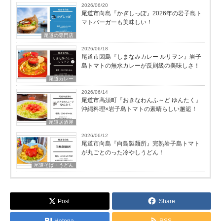
2026/06/20
尾道市向島『かぎしっぽ』2026年の岩子島ト
マトバーガーも美味しい！
尾道の専門店
2026/06/18
尾道市因島『しまなみカレー ルリヲン』岩子
島トマトの無水カレーが反則級の美味しさ！
尾道カレー
2026/06/14
尾道市高須町『おきなわんふ～ど ゆんたく』
沖縄料理×岩子島トマトの素晴らしい邂逅！
尾道居酒屋
2026/06/12
尾道市向島『向島製麺所』完熟岩子島トマト
が丸ごとのった冷やしうどん！
尾道そば・うどん
Post
Share