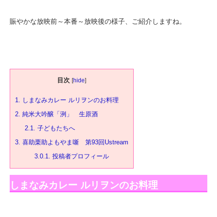
賑やかな放映前～本番～放映後の様子、ご紹介しますね。
目次
[
hide
]
1.
しまなみカレー ルリヲンのお料理
2.
純米大吟醸「洌」 生原酒
2.1.
子どもたちへ
3.
喜助栗助よもやま噺 第93回Ustream
3.0.1.
投稿者プロフィール
しまなみカレー ルリヲンのお料理