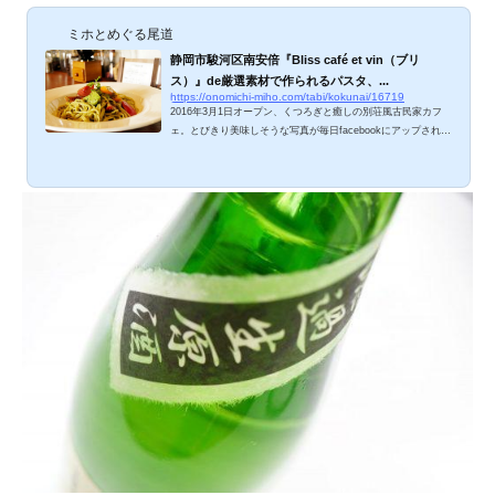
ミホとめぐる尾道
静岡市駿河区南安倍『Bliss café et vin（ブリ
ス）』de厳選素材で作られるパスタ、...
https://onomichi-miho.com/tabi/kokunai/16719
2016年3月1日オープン、くつろぎと癒しの別荘風古民家カフ
ェ。とびきり美味しそうな写真が毎日facebookにアップされる
ので、もう行きたくて行きたくてたまらなかったんです。「次
はディナーメニュー目指して来ます！」「全メニュー制覇しに
来ます！」一度で大ファンになっちゃった素敵カフェ、ご紹介
しますね。 Bliss のメニューは？ ランチメニュー。パスタ、カ
レー、ハンバーグ、全部食べたい(笑)。今日のランチは、パス
タ3種類、ハンバーグ新メニュー。うー、本当に全部食べた
い。こだわり自家焙煎珈琲たち。ドリンクも、...