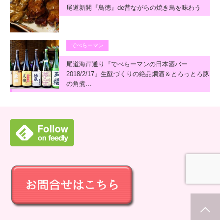
尾道新開『鳥徳』de昔ながらの焼き鳥を味わう
でべらーマン
尾道海岸通り『でべらーマンの日本酒バー
2018/2/17』生酛づくりの絶品燗酒＆とろっとろ豚
の角煮…
ホーム
新着情報
シェア
お問合せ