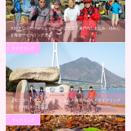
大好きな『カペルミュール』がご出店！瀬戸内しまなみ・ゆめし
ま海道サイクリング大会…
サイクリング
【モニター】手ぶらで楽々「しまなみ海道らくらくサイクリング
ガイド同行＆バス併走…
サイクリング