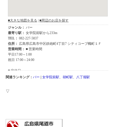
関連ランキング：
バー
|
女学院前駅
、
胡町駅
、
八丁堀駅
▽