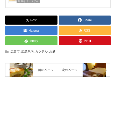
尾道そば・うどん
Post
Share
Hatena
RSS
feedly
Pin it
広島市
,
広島県内
,
カクテル
,
お酒
前のページ
次のページ