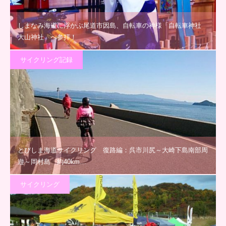
しまなみ海道に浮かぶ尾道市因島、自転車の神様「自転車神社
大山神社」へ参拝！
サイクリング記録
とびしま海道サイクリング 復路編：呉市川尻～大崎下島南部周
遊～岡村島 約40km…
サイクリング