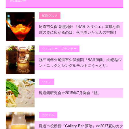
関連記事
尾道グルメ
尾道市久保 新開地区『BAR スリジエ』重厚な鉄
扉の奥に広がるのは、落ち着いた大人の空間！
ウィスキー、ブランデー
祝三周年☆尾道市久保新開『BAR加藤』de絶品ジ
ントニックとシングルモルトにうっとり。
ワイン
尾道鍋研究会☆2015年7月例会「鱧」
カクテル
尾道市役所横『Gallery Bar 夢喰』de2017夏のカク