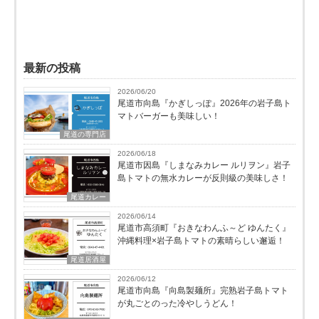
最新の投稿
2026/06/20
尾道市向島『かぎしっぽ』2026年の岩子島ト
マトバーガーも美味しい！
尾道の専門店
2026/06/18
尾道市因島『しまなみカレー ルリヲン』岩子
島トマトの無水カレーが反則級の美味しさ！
尾道カレー
2026/06/14
尾道市高須町『おきなわんふ～ど ゆんたく』
沖縄料理×岩子島トマトの素晴らしい邂逅！
尾道居酒屋
2026/06/12
尾道市向島『向島製麺所』完熟岩子島トマト
が丸ごとのった冷やしうどん！