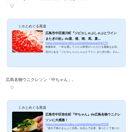
▽
ミホとめぐる尾道
広島市中区堀川町『ジビエしゃぶしゃぶとワイン
またぎの杜』de鹿、猪、雉、馬、夏...
https://onomichi-miho.com/tabi/kokunai/16773
春夏秋冬、一年を通してジビエ料理がいただける素敵なお店。
流川にある『ジビエしゃぶしゃぶとワイン またぎの杜』さん
で、6月に鹿、猪、雉をいただいてきました。ジビエ料理とい
えば冬のイメージが強いので、夏場でもOKなのは貴重です
ね。洋風、和風、しゃぶしゃぶ、美味しいジビエ料理をご紹介
します。 またぎの杜のメニューは？ 一品料理から宴会コー
ス、しゃぶしゃぶコース、焼肉コースなど、豊富なメニュー。
広島名物ウニクレソン「中ちゃん」。
飲み放題付き5,000円～、とリーズナブルな設定もあります。
▽
詳しくはコチラをごらんくださいね。 ▽https://r.g...
ミホとめぐる尾道
広島市中区弥生町『中ちゃん』de広島名物ウニクレ
ソンに大感激！
https://onomichi-miho.com/tabi/hiroshima/5539
『新久千映のまんぷく広島』を読んで以来、食べたくて食べた