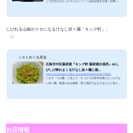
くて仕方がなかったウニクレソン！お好み焼きを焼く分厚い鉄
板でウニとクレソンをバターで炒めるなんて、どうにもこうに
も魅力的過ぎるじゃないですか。「広島丸かじり」がスローガ
ンの『中ちゃん』、期待以上の美味しさに出会えるお店でした
よ～。 中ちゃんのメニューは？ 名物ウニクレソンに、あわ
び・貝柱・カキ・イカ・アスパラ他バター焼き。おつまみ、お
しびれる山椒がクセになる汁なし担々麺「キング軒」。
好み焼きに、なまものもあるんですね。中華そばや広島風つけ
▽
めんまで！他に「本日のオススメ」がホワイ...
ミホとめぐる尾道
広島市中区薬研堀『キング軒 薬研堀出張所』deし
びしび痺れまくる汁なし担々麺に感...
https://onomichi-miho.com/tabi/hiroshima/13341
いまや「つけ麺」と並んで、すっかり広島市名物となった汁な
し担々麺。尾道がある備後・尾三地区ではまだほとんど見かけ
ないので、広島市内で本場の味を食べてみたかったんです。
『ワカコ酒』から大好きな新久千映さんが描かれた『まんぷく
広島』を読んで以来、ここ『キング軒』にロックオンしてたの
ですよ～。舌しびしびと聞く担々麺のお味やいかに！？ キング
軒 薬研堀出張所のメニューは？ 入口の食券機で、食券を購入
するシステム。「お一人様につき一杯のご注文をお願い致しま
す」とのこと。お店側としては、そりゃそう...
お店情報