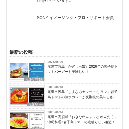
作を行っています。
SONY イメージング・プロ・サポート会員
最新の投稿
2026/06/20
尾道市向島『かぎしっぽ』2026年の岩子島ト
マトバーガーも美味しい！
尾道の専門店
2026/06/18
尾道市因島『しまなみカレー ルリヲン』岩子
島トマトの無水カレーが反則級の美味しさ！
尾道カレー
2026/06/14
尾道市高須町『おきなわんふ～ど ゆんたく』
沖縄料理×岩子島トマトの素晴らしい邂逅！