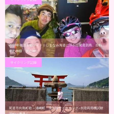
2018年初詣＆初ライド☆しまなみ海道に浮かぶ尾道因島、自転
車の神様「大山神社」…
サイクリング記録
尾道市向島町歌～浦崎町・境ガ浜サイクリング♪水陸両用機試験
運転に遭遇！