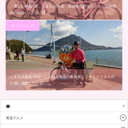
「美しい離島7選」しまなみ海道・岩城島一周サイクリングde奇
跡の出会い♪さらに積…
サイクリング
しまなみ縦走2016！しまなみ海道の多島美と、サイクリストの
人情に感動した一日。…
尾道グルメ