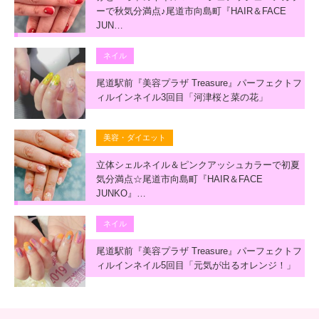
ーで秋気分満点♪尾道市向島町『HAIR＆FACE
JUN…
ネイル
尾道駅前『美容プラザ Treasure』パーフェクトフ
ィルインネイル3回目「河津桜と菜の花」
美容・ダイエット
立体シェルネイル＆ピンクアッシュカラーで初夏
気分満点☆尾道市向島町『HAIR＆FACE
JUNKO』…
ネイル
尾道駅前『美容プラザ Treasure』パーフェクトフ
ィルインネイル5回目「元気が出るオレンジ！」