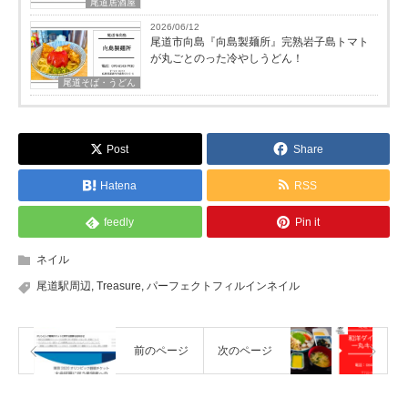
尾道居酒屋
2026/06/12
尾道市向島『向島製麺所』完熟岩子島トマト
が丸ごとのった冷やしうどん！
尾道そば・うどん
Post
Share
Hatena
RSS
feedly
Pin it
ネイル
尾道駅周辺
,
Treasure
,
パーフェクトフィルインネイル
前のページ
次のページ