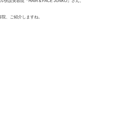
設美容院『HAIR＆FACE JUNKO』さん。
容院、ご紹介しますね。