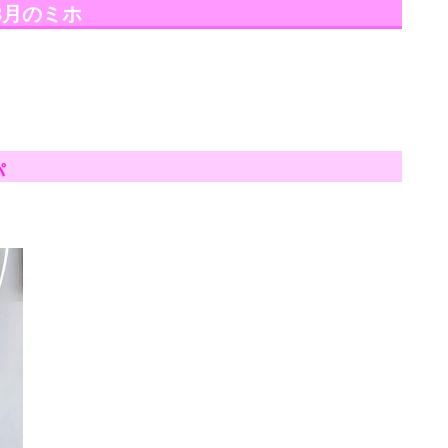
年3月のミホ
パ