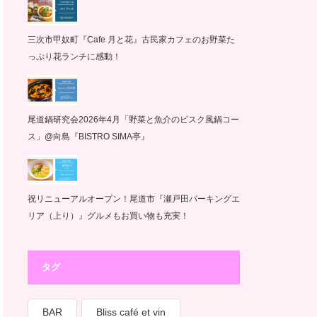
三次市甲奴町『Cafe 月と花』古民家カフェのお野菜た
っぷり花ランチに感動！
尾道鍋研究会2026年4月「野菜と魚介のビスク風鍋コー
ス」@向島『BISTRO SIMA亭』
祝リニューアルオープン！尾道市『瀬戸田パーキングエ
リア（上り）』グルメもお買い物も充実！
タグ
BAR
Bliss café et vin