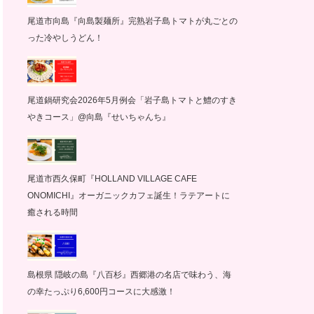
尾道市向島『向島製麺所』完熟岩子島トマトが丸ごとの
った冷やしうどん！
尾道鍋研究会2026年5月例会「岩子島トマトと鱧のすき
やきコース」@向島『せいちゃんち』
尾道市西久保町『HOLLAND VILLAGE CAFE
ONOMICHI』オーガニックカフェ誕生！ラテアートに
癒される時間
島根県 隠岐の島『八百杉』西郷港の名店で味わう、海
の幸たっぷり6,600円コースに大感激！