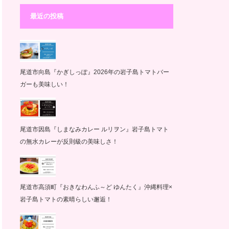
最近の投稿
尾道市向島『かぎしっぽ』2026年の岩子島トマトバー
ガーも美味しい！
尾道市因島『しまなみカレー ルリヲン』岩子島トマト
の無水カレーが反則級の美味しさ！
尾道市高須町『おきなわんふ～ど ゆんたく』沖縄料理×
岩子島トマトの素晴らしい邂逅！