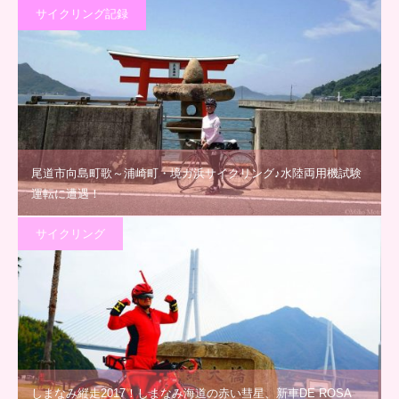
サイクリング記録
尾道市向島町歌～浦崎町・境ガ浜サイクリング♪水陸両用機試験
運転に遭遇！
サイクリング
しまなみ縦走2017！しまなみ海道の赤い彗星、新車DE ROSA