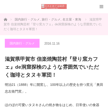
ホーム
国内旅行・グルメ
,
旅行・グルメ
,
名古屋・東海
滋賀県甲
賀市 信楽焼陶芸村『登り窯カフェ』de洞窟探検のような雰囲気でいた
だく珈琲とタヌキ軍団！
国内旅行・グルメ
2016.11.16
滋賀県甲賀市 信楽焼陶芸村『登り窯カフ
ェ』de洞窟探検のような雰囲気でいただ
く珈琲とタヌキ軍団！
明治21（1888）年に開窯し、100年以上の歴史を持つ窯元「奥田
忠左衛門窯」。
ほのぼの可愛いタヌキさんの焼き物をはじめ、日常使いの食器