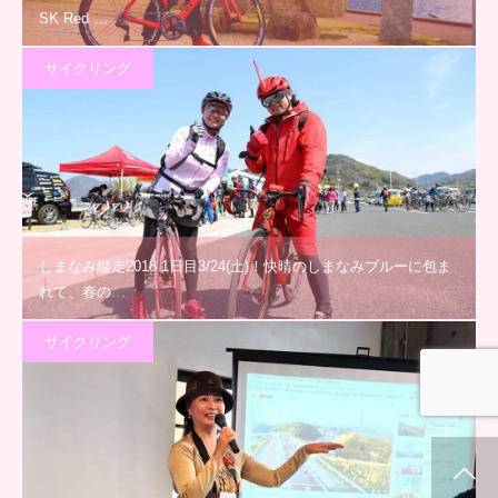
SK Red …
サイクリング
しまなみ縦走2018 1日目3/24(土)！快晴のしまなみブルーに包ま
れて、春の…
サイクリング
ホーム
新着情報
シェア
お問合せ