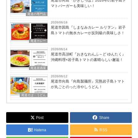
尾道市向島『かぎしっぽ』2026年の岩子島ト
マトバーガーも美味しい！
尾道の専門店
2026/06/18
尾道市因島『しまなみカレー ルリヲン』岩子
島トマトの無水カレーが反則級の美味しさ！
尾道カレー
2026/06/14
尾道市高須町『おきなわんふ～ど ゆんたく』
沖縄料理×岩子島トマトの素晴らしい邂逅！
尾道居酒屋
2026/06/12
尾道市向島『向島製麺所』完熟岩子島トマト
が丸ごとのった冷やしうどん！
尾道そば・うどん
Post
Share
Hatena
RSS