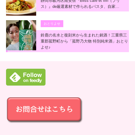
静岡市駿河区南安倍『Bliss café et vin（ブリ
ス）』de厳選素材で作られるパスタ、自家…
おとりよせ
鈴鹿の名水と復刻米から生まれた銘酒！三重県三
重郡菰野町から「菰野乃大物 特別純米酒」おとり
よせ♪