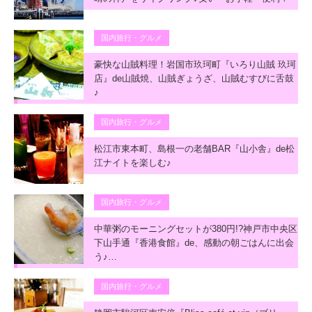
国内旅行・グルメ
豪快な山賊料理！岩国市玖珂町『いろり山賊 玖珂
店』de山賊焼、山賊ぎょうざ、山賊むすびに舌鼓
♪
国内旅行・グルメ
松江市東本町、島根一の老舗BAR『山小舎』de松
江ナイトを楽しむ♪
国内旅行・グルメ
中華粥のモーニングセットが380円!?神戸市中央区
下山手通『香港食館』de、感動の朝ごはんに出会
う♪…
国内旅行・グルメ