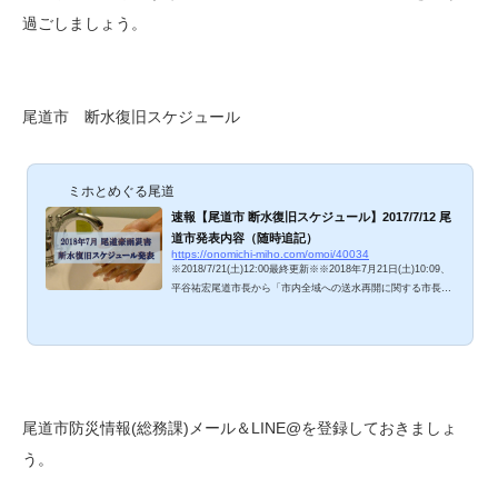
過ごしましょう。
尾道市 断水復旧スケジュール
ミホとめぐる尾道
速報【尾道市 断水復旧スケジュール】2017/7/12 尾
道市発表内容（随時追記）
https://onomichi-miho.com/omoi/40034
※2018/7/21(土)12:00最終更新※※2018年7月21日(土)10:09、
平谷祐宏尾道市長から「市内全域への送水再開に関する市長コ
メント」が発表されました。尾道市内全域、水道復旧！※尾道
市から、断水復旧スケジュールが発表されました！（2018/7/1
2 16:36） 2017年7月7日(土)正午から断水が続く尾道市全域
に、希望の光が見えてきました。こめ尾道市から発表された給
水復旧スケジュール、お知らせしますね。 尾道市 断水復旧ス
ケジュール 2018年7月21日(土)10:09、平谷祐宏尾道市長から
「市内全域への送水再開に関する市長コメント」が...
尾道市防災情報(総務課)メール＆LINE@を登録しておきましょ
う。