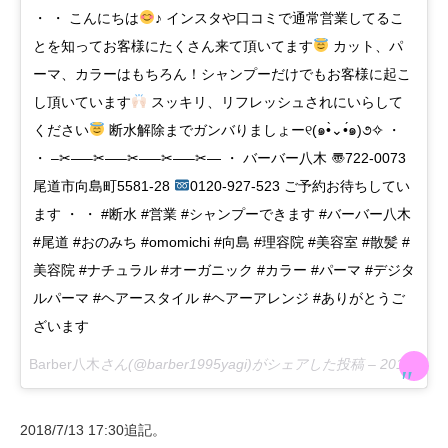
・ ・ こんにちは
♪ インスタや口コミで通常営業してるこ
とを知ってお客様にたくさん来て頂いてます
カット、パ
ーマ、カラーはもちろん！シャンプーだけでもお客様に起こ
し頂いています
スッキリ、リフレッシュされにいらして
ください
断水解除までガンバりましょー୧(๑•̀⌄•́๑)૭✧ ・
・ –✂︎—–✂︎—–✂︎—–✂︎—–✂︎— ・ バーバー八木 〠722-0073
尾道市向島町5581-28
0120-927-523 ご予約お待ちしてい
ます ・ ・ #断水 #営業 #シャンプーできます #バーバー八木
#尾道 #おのみち #omomichi #向島 #理容院 #美容室 #散髪 #
美容院 #ナチュラル #オーガニック #カラー #パーマ #デジタ
ルパーマ #ヘアースタイル #ヘアーアレンジ #ありがとうご
ざいます
Barber八木
さん(@barber1995yagi)がシェアした投稿 –
2018年 7月月12日午後7時40分PDT
2018/7/13 17:30追記。