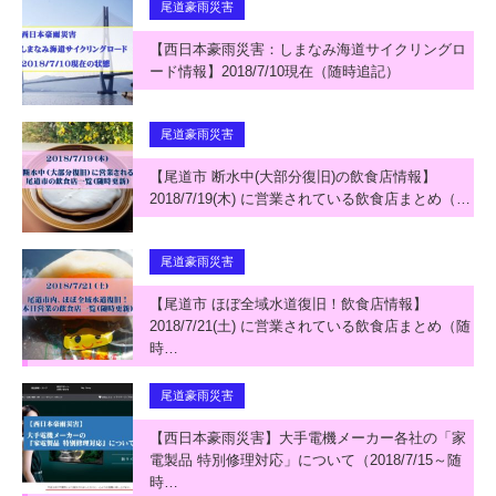
尾道豪雨災害
【西日本豪雨災害：しまなみ海道サイクリングロ
ード情報】2018/7/10現在（随時追記）
尾道豪雨災害
【尾道市 断水中(大部分復旧)の飲食店情報】
2018/7/19(木) に営業されている飲食店まとめ（…
尾道豪雨災害
【尾道市 ほぼ全域水道復旧！飲食店情報】
2018/7/21(土) に営業されている飲食店まとめ（随
時…
尾道豪雨災害
【西日本豪雨災害】大手電機メーカー各社の「家
電製品 特別修理対応」について（2018/7/15～随
時…