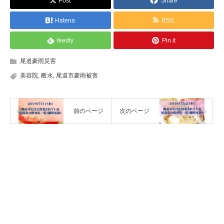
Post
Share
Hatena
RSS
feedly
Pin it
尾道豪雨災害
美容院
,
断水
,
尾道市豪雨被害
前のページ
次のページ