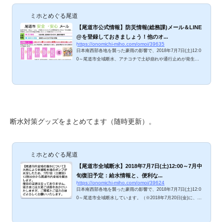
ミホとめぐる尾道
【尾道市公式情報】防災情報(総務課)メール＆LINE
@を登録しておきましょう！他のオ...
https://onomichi-miho.com/omoi/39635
日本南西部各地を襲った豪雨の影響で、2018年7月7日(土)12:0
0～尾道市全域断水、アチコチで土砂崩れや通行止めが発生し
ているようです。テレビでは被害の大きな地域しか報道されな
いので、尾道市・福山市・三原市の災害状況はTwitterやfacebo
okで知るばかりの現在。不安と心配が募ります。給水情報につ
いては尾道市から随時公式発表されていますので、情報の受け
取り方を紹介しておきますね。 尾道市公式ウェブ発表 〇尾道
市の公式発表が遅れがち〇尾道市の公式発表内容が少ない〇高
齢者・ネット弱者はネットから情報を受け...
断水対策グッズをまとめてます（随時更新）。
ミホとめぐる尾道
【尾道市全域断水】2018年7月7日(土)12:00～7月中
旬復旧予定：給水情報と、便利な...
https://onomichi-miho.com/omoi/39624
日本南西部各地を襲った豪雨の影響で、2018年7月7日(土)12:0
0～尾道市全域断水しています。（※2018年7月20日(金)に、尾
道市内全域の水道が復旧しました）･･･と書いている12:35現
在、水道をひねるとまだ少量の水が出てきますが、どんどん水