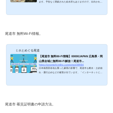
ます。予告なく閉鎖された給水所もありますので、出向かれる
際は最新情報をご確認願います※日本南西部各地を襲った豪雨
の影響で、2018年7月7日(土)12:00～尾道市全域断水していま
す。尾道市が応急給水をしてくれていますが、多くの給水所で
2時間待ちの大行列ができているようですね。そんななか、多
くのお寺さんや施設・店舗・個人の方が「うちの井戸をどう
ぞ」と開放してくださっています。公開されている情報を、ご
紹介しますね。情報が入り次第、随時追記していきます。&n
尾道市 無料Wi-Fi情報。
b...
ミホとめぐる尾道
【尾道市 無料Wi-Fi情報】00000JAPAN 広島県・岡
山県全域に無料Wi-Fi解放！尾道市...
https://onomichi-miho.com/omoi/39694
日本南西部各地を襲った豪雨の影響で、尾道市も断水・土砂崩
れ・通行止めなどの被害が出ています。「インターネットに接
続できない」「Wi-Fiが不調だ」という声も、アチコチから聞
こえてきております。災害情報を知るのに、今の時代ネットが
ないと致命的ですよね。2018年7月7日（土）夕刻より、広島
県・岡山県全体に「00000JAPAN」の無料Wi-Fiが解放されて
います！使い方をご紹介しますね。 00000JAPAN の使い方 00
0JAPAN（ファイブゼロジャパン）は、大規模災害発生時に誰
でも無料で利用することができる災害用の統一ネット...
尾道市 罹災証明書の申請方法。