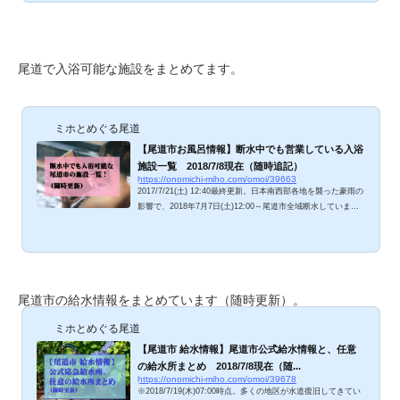
圧が弱くなってきています。（13:05現在、もうチョロチョロ
としか出水しません。14:00には完全に出なくなりました）復
旧まで何時間？ 何日？ まさか何週間･･･ → 2018/7/16
(月)頃復旧見込みだそうです（2018/7/9 尾道商工会議所発
表）。慌てて貯めまくった水のこと、念のため注文した対策グ
尾道で入浴可能な施設をまとめてます。
ッズ...
ミホとめぐる尾道
【尾道市お風呂情報】断水中でも営業している入浴
施設一覧 2018/7/8現在（随時追記）
https://onomichi-miho.com/omoi/39663
2017/7/21(土) 12:40最終更新。日本南西部各地を襲った豪雨の
影響で、2018年7月7日(土)12:00～尾道市全域断水していま
す。(7/10～、水道は徐々に復旧してきています）飲料水の確保
が最優先ですが、次に困るのがお風呂やトイレじゃないでしょ
うか。各施設やオーナーさんが、それぞれのfacebookページや
Twitterで営業情報を発信してくださっています。尾道市・尾道
市近郊で入浴可能な施設・店舗を、ご紹介しますね。情報が入
尾道市の給水情報をまとめています（随時更新）。
り次第、随時追記いたします。 尾道市公式発表：利用できる公
衆浴場について 2018/7/9、尾道市のホー...
ミホとめぐる尾道
【尾道市 給水情報】尾道市公式給水情報と、任意
の給水所まとめ 2018/7/8現在（随...
https://onomichi-miho.com/omoi/39678
※2018/7/19(木)07:00時点。多くの地区が水道復旧してきてい