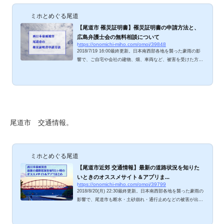
ミホとめぐる尾道
【尾道市 罹災証明書】罹災証明書の申請方法と、
広島弁護士会の無料相談について
https://onomichi-miho.com/omoi/39848
2018/7/19 16:00最終更新。日本南西部各地を襲った豪雨の影
響で、ご自宅や会社の建物、畑、車両など、被害を受けた方が
多くいらっしゃいます。被害に合われた方、「罹災証明書」
（り災証明書）はもう申請されましたでしょうか？被害の度合
いを自治体が認定し、「罹災証明書」を発行してくれれば、税
金や保険料の減免、支援金の交付などを受けられます（各種条
件あり）。尾道市での罹災証明書発行方法、ご紹介します
ね。 尾道市：災害に伴う罹災証明書の発行について 尾道市の
ホームページに申請方法が掲載されています。 ▽h...
尾道市 交通情報。
ミホとめぐる尾道
【尾道市近郊 交通情報】最新の道路状況を知りた
いときのオススメサイト＆アプリま...
https://onomichi-miho.com/omoi/39799
2018/8/20(月) 22:30最終更新。日本南西部各地を襲った豪雨の
影響で、尾道市も断水・土砂崩れ・通行止めなどの被害が出て
います。新幹線、在来線、高速道路、一般道、すごい勢いで復
旧が進んでいますが、出かける際に「あの道は通れるのか