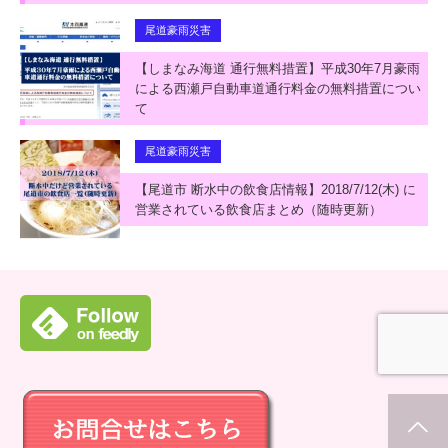
尾道豪雨災害
【しまなみ海道 通行無料措置】平成30年7月豪雨
による西瀬戸自動車道通行料金の無料措置につい
て
尾道豪雨災害
【尾道市 断水中の飲食店情報】2018/7/12(木) に
営業されている飲食店まとめ（随時更新）
ホーム
新着情報
シェア
お問合せ