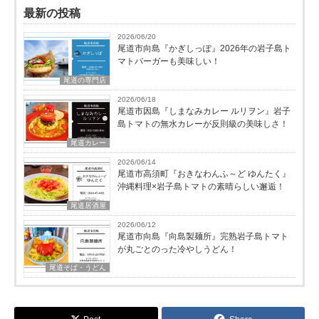
最新の投稿
2026/06/20
尾道市向島『かぎしっぽ』2026年の岩子島ト
マトバーガーも美味しい！
尾道の専門店
2026/06/18
尾道市因島『しまなみカレー ルリヲン』岩子
島トマトの無水カレーが反則級の美味しさ！
尾道カレー
2026/06/14
尾道市高須町『おきなわんふ～ど ゆんたく』
沖縄料理×岩子島トマトの素晴らしい邂逅！
尾道居酒屋
2026/06/12
尾道市向島『向島製麺所』完熟岩子島トマト
が丸ごとのった冷やしうどん！
尾道そば・うどん