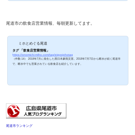
な？」「所要時間はどれくらいかな？」と最新情報が気になり
ますよね。最新の情報が分かりやすいサービスをご紹介しま
す。 最新の交通状況が分かるサイト・アプリ・SNS 国土交通
省、自動車メーカー、Google や Yahoo! が最新の道路状況を発
信してくださっています。とはいえ、道路状況は...
尾道市の飲食店営業情報、毎朝更新してます。
ミホとめぐる尾道
タグ 「飲食店営業情報」
https://onomichi-miho.com/tag/eigyojohotag
（件数:14） 2018年7月に発生した西日本豪雨災害。2018年7月7日から断水が続く尾道市
で、断水中でも営業されている飲食店を紹介しています。
尾道市ランキング