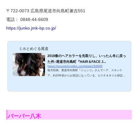
〒722-0073 広島県尾道市向島町兼吉551
電話： 0848-44-6609
https://junko.jmk-bp.co.jp/
ミホとめぐる尾道
2018春のヘアカラーを先取りし、いったん冬に戻っ
た件♪尾道市向島町『HAIR＆FACE J...
https://onomichi-miho.com/daiet/34689
毎月恒例、尾道市向島町『ジュンコ』さんでヘア、スキンケ
ア。約10年前からお世話になっている、エステ＆ネイル併設美
容院『HAIR＆FACE JUNKO』さん。オーナーのこだわりとセ
ンスが素晴らしい美容院、ご紹介しますね。HAIR＆FACE JU
NKOのメニューは？ ヘアー、ネイル、着付け、エステ、詳し
くはコチラ。▽https://junko.jmk-bp.co.jp/?page_id=17ヘッド
スパやメンズフェイシャルメニューも揃ってます。 HAIR＆FA
CE JUNKO、2017年12月・2018年1月のミホ カット、カラ
ー、ヘッドスパ 2017年12月訪問時、「2018...
バーバー八木