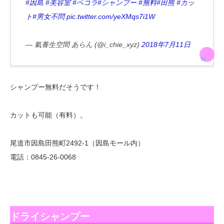
#因島
#美容室
#ペコラ
#シャンプー
#無料
#田熊
#カッ
ト
#男女不問
pic.twitter.com/yeXMqs7i1W
— 氣養生空間 あらん (@i_chie_xyz)
2018年7月11日
シャンプー無料だそうです！
カットも可能（有料）。
尾道市因島田熊町2492-1（因島モール内）
電話：0845-26-0068
ドライシャンプー