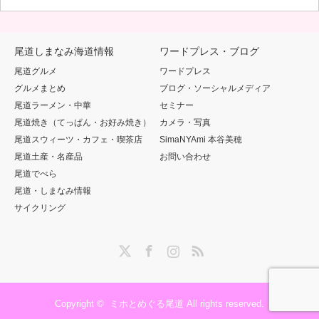
尾道しまなみ海道情報
ワードプレス・ブログ
尾道グルメ
ワードプレス
グルメまとめ
ブログ・ソーシャルメディア
尾道ラーメン・中華
セミナー
尾道焼き（てっぱん・お好み焼き）
カメラ・写真
尾道スウィーツ・カフェ・喫茶店
SimaNYAmi 本谷美穂
尾道土産・名産品
お問い合わせ
尾道でべら
尾道・しまなみ情報
サイクリング
Twitter
Facebook
Instagram
RSS
Copyright ©
ミホとめぐる尾道
All rights reserved.