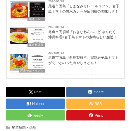
2026/06/18
尾道市因島『しまなみカレー ルリヲン』岩子
島トマトの無水カレーが反則級の美味しさ！
尾道カレー
2026/06/14
尾道市高須町『おきなわんふ～ど ゆんたく』
沖縄料理×岩子島トマトの素晴らしい邂逅！
尾道居酒屋
2026/06/12
尾道市向島『向島製麺所』完熟岩子島トマト
が丸ごとのった冷やしうどん！
尾道そば・うどん
Post
Share
Hatena
RSS
feedly
Pin it
尾道焼肉・焼鳥