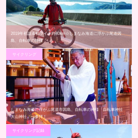
2019年初詣＆初ライド約40km☆しまなみ海道に浮かぶ尾道因
島、自転車の神様「…
サイクリング
しまなみ海道に浮かぶ尾道市因島、自転車の神様「自転車神社
大山神社」へ参拝！
サイクリング記録