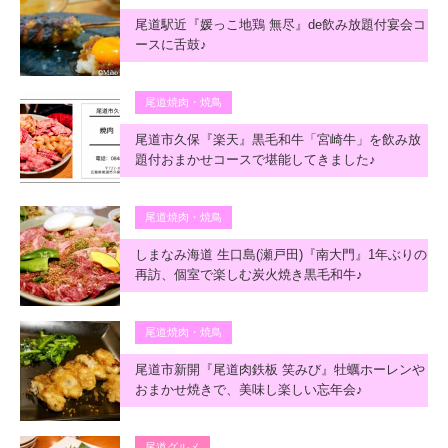
尾道駅近『媛っこ地鶏 無尽』de飲み放題付宴会コ
ースに舌鼓♪
尾道焼肉・焼鳥
尾道市久保『楽天』黒毛和牛「宮崎牛」を飲み放
題付おまかせコースで堪能してきました♪
尾道焼肉・焼鳥
しまなみ海道 生口島(瀬戸田)『南大門』1年ぶりの
再訪、個室で楽しむ炭火焼き黒毛和牛♪
尾道焼肉・焼鳥
尾道市新開『尾道肉鉄板 笑みび』牡蠣ホーレンや
おまかせ焼きで、美味し楽しい忘年会♪
尾道グルメ