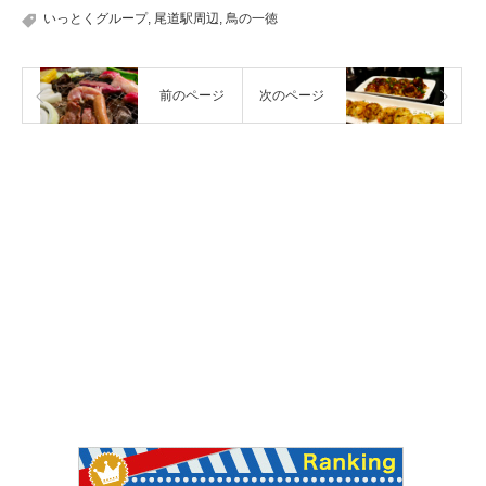
いっとくグループ
,
尾道駅周辺
,
鳥の一徳
前のページ
次のページ