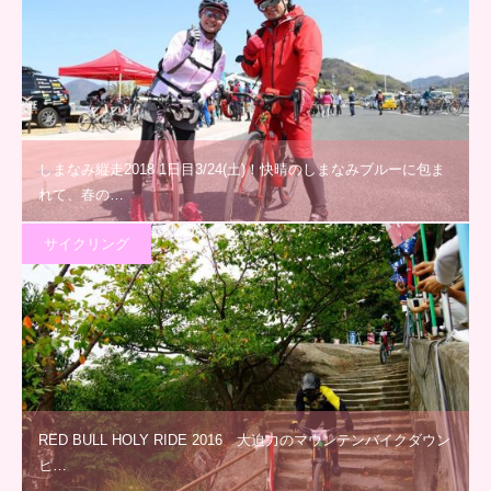
しまなみ縦走2018 1日目3/24(土)！快晴のしまなみブルーに包ま
れて、春の…
サイクリング
RED BULL HOLY RIDE 2016 大迫力のマウンテンバイクダウン
ヒ…