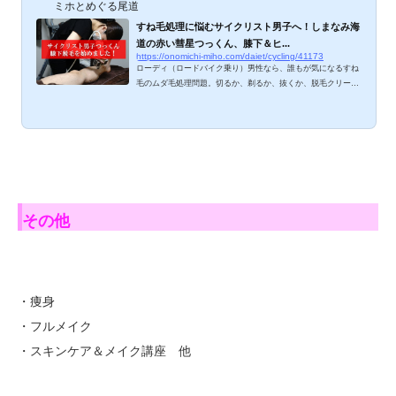
ミホとめぐる尾道
すね毛処理に悩むサイクリスト男子へ！しまなみ海
道の赤い彗星つっくん、膝下＆ヒ...
https://onomichi-miho.com/daiet/cycling/41173
ローディ（ロードバイク乗り）男性なら、誰もが気になるすね
毛のムダ毛処理問題。切るか、剃るか、抜くか、脱毛クリーム
か、家庭用脱毛機器か、エステティックサロンかメディアカル
エステか？家庭での処理だと毎回面倒くさいし、カミソリ負け
するなど肌が弱い方にとっては深刻な問題ですよね。つっくん
が始めたエステサロンでの脱毛、ご紹介しますね。 サイクリス
ト男子は、なぜすね毛処理が必要なのか？ 周囲のサイクリスト
男性からよく聞くのは、以下３つ。１．落車時に擦過傷を負っ
たとき、毛を巻き込んでしまう（処置が...
その他
・痩身
・フルメイク
・スキンケア＆メイク講座 他