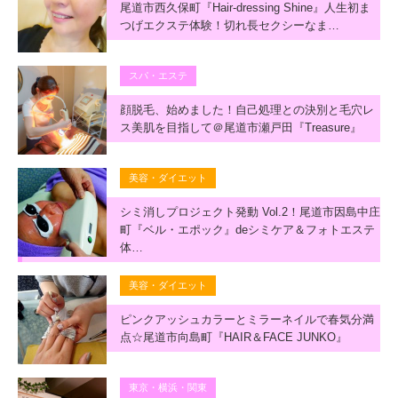
尾道市西久保町『Hair-dressing Shine』人生初ま
つげエクステ体験！切れ長セクシーなま…
スパ・エステ
顔脱毛、始めました！自己処理との決別と毛穴レ
ス美肌を目指して＠尾道市瀬戸田『Treasure』
美容・ダイエット
シミ消しプロジェクト発動 Vol.2！尾道市因島中庄
町『ベル・エポック』deシミケア＆フォトエステ
体…
美容・ダイエット
ピンクアッシュカラーとミラーネイルで春気分満
点☆尾道市向島町『HAIR＆FACE JUNKO』
東京・横浜・関東