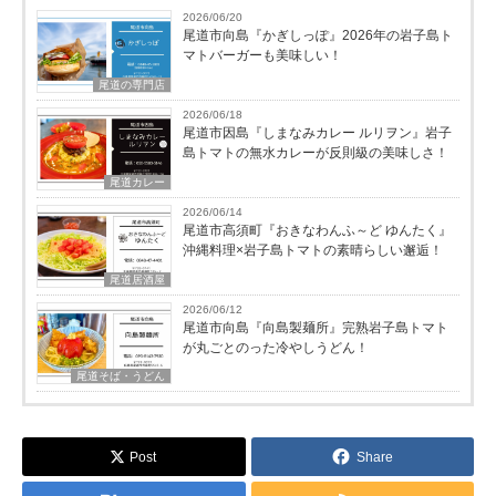
2026/06/20
尾道市向島『かぎしっぽ』2026年の岩子島ト
マトバーガーも美味しい！
尾道の専門店
2026/06/18
尾道市因島『しまなみカレー ルリヲン』岩子
島トマトの無水カレーが反則級の美味しさ！
尾道カレー
2026/06/14
尾道市高須町『おきなわんふ～ど ゆんたく』
沖縄料理×岩子島トマトの素晴らしい邂逅！
尾道居酒屋
2026/06/12
尾道市向島『向島製麺所』完熟岩子島トマト
が丸ごとのった冷やしうどん！
尾道そば・うどん
Post
Share