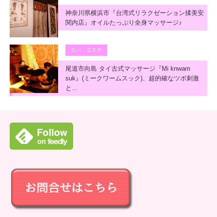
神奈川県横浜市『台湾式リラクゼーション揉美安
関内店』オイルたっぷり全身マッサージ♪
スパ・エステ
尾道市向島 タイ古式マッサージ『Mi knwam
suk』(ミークワームスック)、超的確なツボ刺激
と…