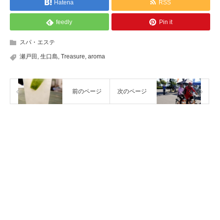
Hatena
RSS
feedly
Pin it
スパ・エステ
瀬戸田
,
生口島
,
Treasure
,
aroma
前のページ
次のページ