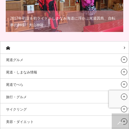
2017年初詣＆初ライド☆しまなみ海道に浮かぶ尾道因島、自転
車の神様「大山神社」…
尾道グルメ
尾道・しまなみ情報
尾道でべら
旅行・グルメ
サイクリング
美容・ダイエット
ホーム
新着情報
シェア
お問合せ