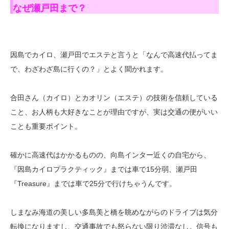
なぜ瀬戸田まで？
因島でカイロ、瀬戸田でエステと言うと「なんで高速代払ってま
で、わざわざ島に行くの？」とよく聞かれます。
合田さん（カイロ）とカオリン（エステ）の技術を信頼している
こと、お人柄も大好きなことが理由ですが、実は交通の便がいい
ことも重要ポイント。
確かに高速代はかかるものの、向島インター近くの自宅から、
『因島カイロプラクティック』までは車で15分弱、瀬戸田
『Treasure』までは車で25分で行けちゃうんです。
しまなみ海道の美しい多島美と橋を眺めながらのドライブは気分
転換になりますし、交通事故でも怒らない限り渋滞なし。信号も