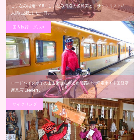
しまなみ縦走2016！しまなみ海道の多島美と、サイクリストの
人情に感動した一日。…
国内旅行・グルメ
ロードバイクがそのまま乗せられる出雲路の一畑電車！中国経済
産業局“Leaders…
サイクリング