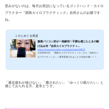
歪みがないのは、毎月お世話になっているゴッドハンド・カイロ
プラクター『因島カイロプラクティック』合田さんのお蔭です
ね。
ミホとめぐる尾道
激痛パソコン肘が一発解消！不調を感じたときの駆
け込み寺『合田カイロプラクティ...
https://onomichi-miho.com/daiet/sisei/9823
※2024年2月、『因島カイロプラクティック』から『合田カイ
ロプラクティック』へ屋号変更されました※右肘が痛い！！！
硬式テニスをしたわけでもないのに、右腕の肘と腱に痛みを感
じるようになった数日前。「湿布をしとけば治るでしょ」と軽
くとらえていたら、大間違いでした。痛みがだんだんひどくな
っていき、昨日の朝には軽い荷物を持っただけで激痛が走るよ
うになってしまったのです。考えられる原因は･･･、パソコン
「最近疲れが抜けない」「癒されたい」「ゆっくり眠りたい」と
のし過ぎ！？ パソコン肘って何？ 「パソコン 肘 痛い」で
感じておられる方、是非どうぞ。
ググってみたら、「パソコン肘」情報が出てく...