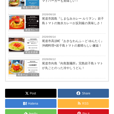
マトバーガーも美味しい！
尾道の専門店
2026/06/18
尾道市因島『しまなみカレー ルリヲン』岩子
島トマトの無水カレーが反則級の美味しさ！
尾道カレー
2026/06/14
尾道市高須町『おきなわんふ～ど ゆんたく』
沖縄料理×岩子島トマトの素晴らしい邂逅！
尾道居酒屋
2026/06/12
尾道市向島『向島製麺所』完熟岩子島トマト
が丸ごとのった冷やしうどん！
尾道そば・うどん
Post
Share
Hatena
RSS
feedly
Pin it