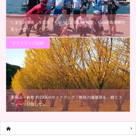
しまなみ海道・生口島『ちいさなお宿Link 輪空』kara来島海峡往
復サイクリン…
サイクリング記録
東福山～倉敷 約100kmサイクリング！晩秋の備後路を、鰻とス
ウィーツ目指してレ…