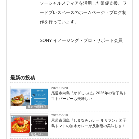
ソーシャルメディアを活用した販促支援、ワ
ードプレスベースのホームページ・ブログ制
作を行っています。
SONY イメージング・プロ・サポート会員
最新の投稿
2026/06/20
尾道市向島『かぎしっぽ』2026年の岩子島ト
マトバーガーも美味しい！
尾道の専門店
2026/06/18
尾道市因島『しまなみカレー ルリヲン』岩子
島トマトの無水カレーが反則級の美味しさ！
尾道カレー