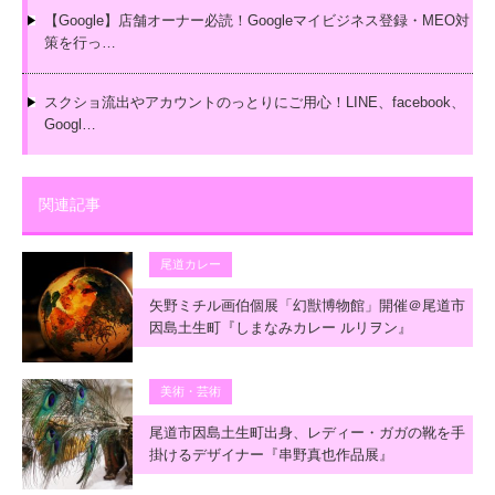
【Google】店舗オーナー必読！Googleマイビジネス登録・MEO対
策を行っ…
スクショ流出やアカウントのっとりにご用心！LINE、facebook、
Googl…
関連記事
尾道カレー
矢野ミチル画伯個展「幻獣博物館」開催＠尾道市
因島土生町『しまなみカレー ルリヲン』
美術・芸術
尾道市因島土生町出身、レディー・ガガの靴を手
掛けるデザイナー『串野真也作品展』