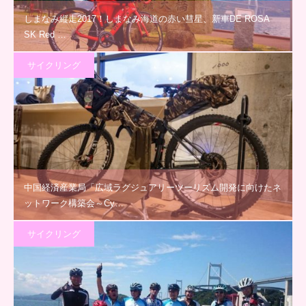
しまなみ縦走2017！しまなみ海道の赤い彗星、新車DE ROSA
SK Red …
サイクリング
中国経済産業局「広域ラグジュアリーツーリズム開発に向けたネ
ットワーク構築会～Cy…
サイクリング