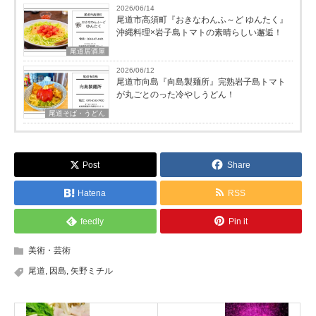
2026/06/14
尾道市高須町『おきなわんふ～ど ゆんたく』
沖縄料理×岩子島トマトの素晴らしい邂逅！
尾道居酒屋
2026/06/12
尾道市向島『向島製麺所』完熟岩子島トマト
が丸ごとのった冷やしうどん！
尾道そば・うどん
Post
Share
Hatena
RSS
feedly
Pin it
美術・芸術
尾道
,
因島
,
矢野ミチル