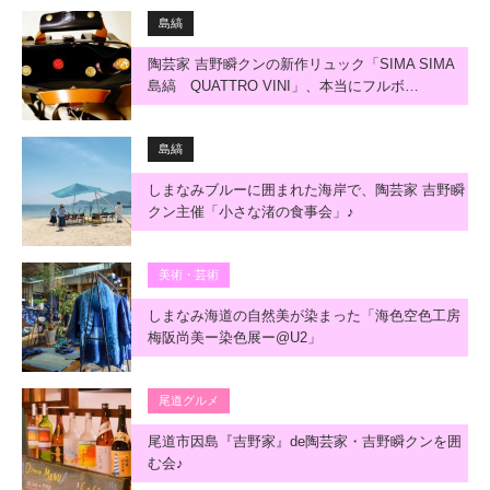
島縞
陶芸家 吉野瞬クンの新作リュック「SIMA SIMA
島縞 QUATTRO VINI」、本当にフルボ…
島縞
しまなみブルーに囲まれた海岸で、陶芸家 吉野瞬
クン主催「小さな渚の食事会」♪
美術・芸術
しまなみ海道の自然美が染まった「海色空色工房
梅阪尚美ー染色展ー@U2」
尾道グルメ
尾道市因島『吉野家』de陶芸家・吉野瞬クンを囲
む会♪