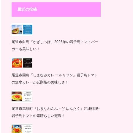
最近の投稿
尾道市向島『かぎしっぽ』2026年の岩子島トマトバー
ガーも美味しい！
尾道市因島『しまなみカレー ルリヲン』岩子島トマト
の無水カレーが反則級の美味しさ！
尾道市高須町『おきなわんふ～ど ゆんたく』沖縄料理×
岩子島トマトの素晴らしい邂逅！