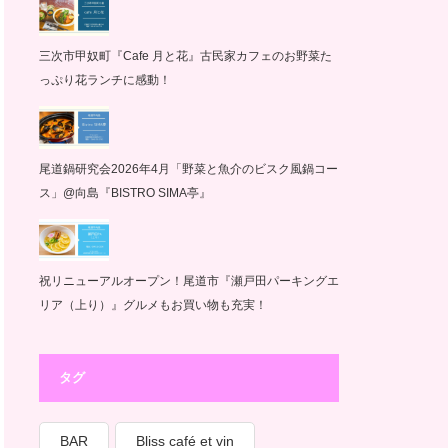
三次市甲奴町『Cafe 月と花』古民家カフェのお野菜た
っぷり花ランチに感動！
尾道鍋研究会2026年4月「野菜と魚介のビスク風鍋コー
ス」@向島『BISTRO SIMA亭』
祝リニューアルオープン！尾道市『瀬戸田パーキングエ
リア（上り）』グルメもお買い物も充実！
タグ
BAR
Bliss café et vin