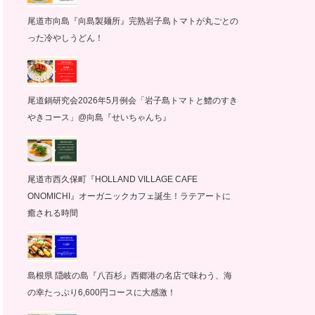
尾道市向島『向島製麺所』完熟岩子島トマトが丸ごとの
った冷やしうどん！
尾道鍋研究会2026年5月例会「岩子島トマトと鱧のすき
やきコース」@向島『せいちゃんち』
尾道市西久保町『HOLLAND VILLAGE CAFE
ONOMICHI』オーガニックカフェ誕生！ラテアートに
癒される時間
島根県 隠岐の島『八百杉』西郷港の名店で味わう、海
の幸たっぷり6,600円コースに大感激！