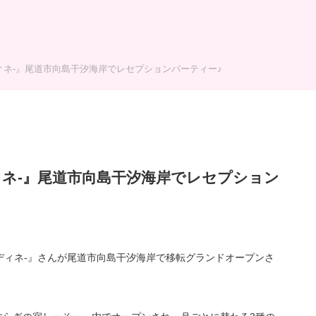
ロンディネ-』尾道市向島干汐海岸でレセプションパーティー♪
ンディネ-』尾道市向島干汐海岸でレセプション
ine -ロンディネ-』さんが尾道市向島干汐海岸で移転グランドオープンさ