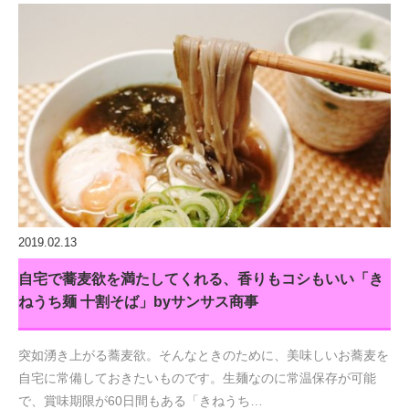
2019.02.13
自宅で蕎麦欲を満たしてくれる、香りもコシもいい「き
ねうち麺 十割そば」byサンサス商事
突如湧き上がる蕎麦欲。そんなときのために、美味しいお蕎麦を
自宅に常備しておきたいものです。生麺なのに常温保存が可能
で、賞味期限が60日間もある「きねうち…