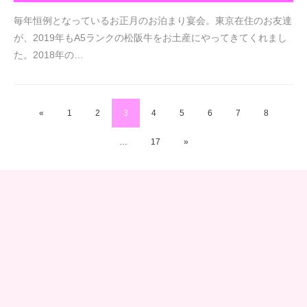
毎年恒例となっているお正月のお泊まり宴会。東京在住のお友達
が、2019年もA5ランクの松阪牛をお土産にやってきてくれまし
た。2018年の…
«
1
2
3
4
5
6
7
8
…
17
»