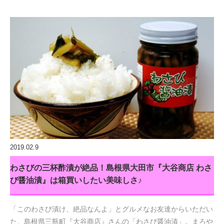
2019.02.9
わさびの三杯酢漬が絶品！島根県大田市『大谷商店 わさ
び醤油漬』は箱買いしたい美味しさ♪
「このわさび漬け、絶品なんよ」とグルメなお友達からいただい
た、島根県三瓶町『大谷商店』さんの「わさび醤油漬」。まろや