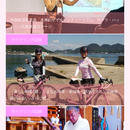
中国経済産業局「未来のサイクリングツーリズム」サクラ・ハッ
カソン広島尾道ステージ…
サイクリング記録
「美しい離島7選」しまなみ海道・岩城島一周サイクリングde奇
跡の出会い♪さらに積…
サイクリング記録