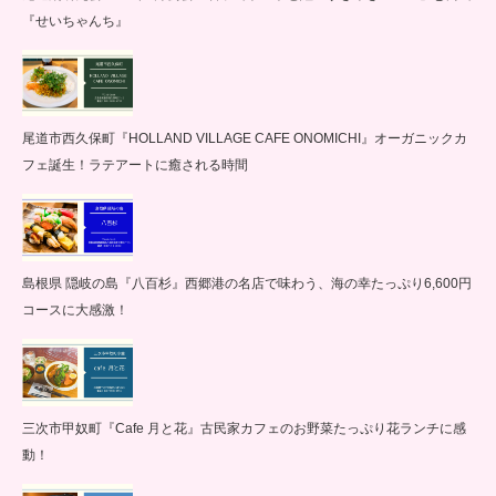
『せいちゃんち』
尾道市西久保町『HOLLAND VILLAGE CAFE ONOMICHI』オーガニックカ
フェ誕生！ラテアートに癒される時間
島根県 隠岐の島『八百杉』西郷港の名店で味わう、海の幸たっぷり6,600円
コースに大感激！
三次市甲奴町『Cafe 月と花』古民家カフェのお野菜たっぷり花ランチに感
動！