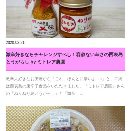
2020.02.21
激辛好きならチャレンジすべし！容赦ない辛さの西表島
とうがらし by ミトレア農園
激辛大好きなお友達から「これ、ほんとに辛いよ～♪」と、沖縄
は西表島の唐辛子食品をいただきました。『ミトレア農園』さん
の「ねりねり島とうがらし」と「激辛 …