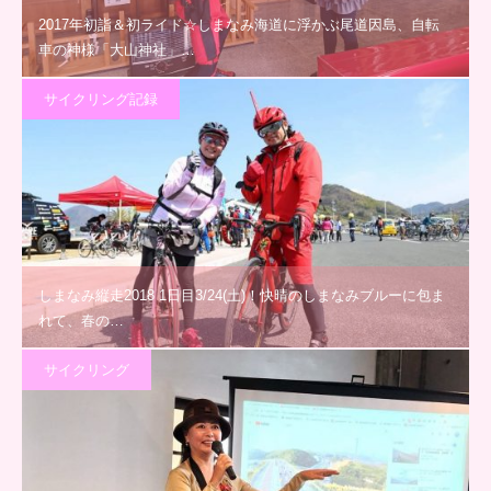
2017年初詣＆初ライド☆しまなみ海道に浮かぶ尾道因島、自転
車の神様「大山神社」…
サイクリング記録
しまなみ縦走2018 1日目3/24(土)！快晴のしまなみブルーに包ま
れて、春の…
サイクリング