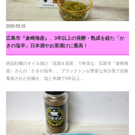
2020.03.15
広島市『倉崎海産』、3年以上の発酵・熟成を経た「か
きの塩辛」日本酒やお茶漬けに最高！
絶品牡蠣のオイル漬け「花瑠＆花星」で有名な、広島市『倉崎海
産』さんの「かきの塩辛」。プランクトンが豊富な奈沙美で自家
養殖された牡蠣を、塩と米麹で3年以上…