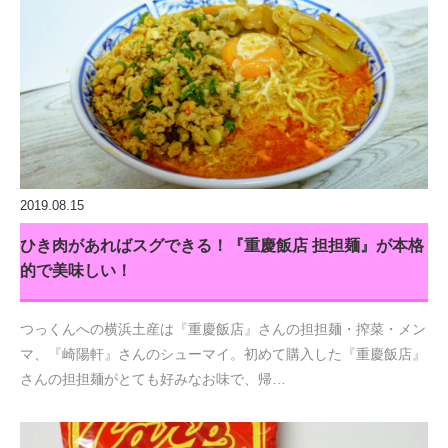
2019.08.15
ひき肉があればスグできる！『重慶飯店 担担麺』が本格
的で美味しい！
つっくんへの横浜土産は『重慶飯店』さんの担担麺・搾菜・メン
マ、『崎陽軒』さんのシューマイ。初めて購入した『重慶飯店』
さんの担担麺がとても好みなお味で、帰…