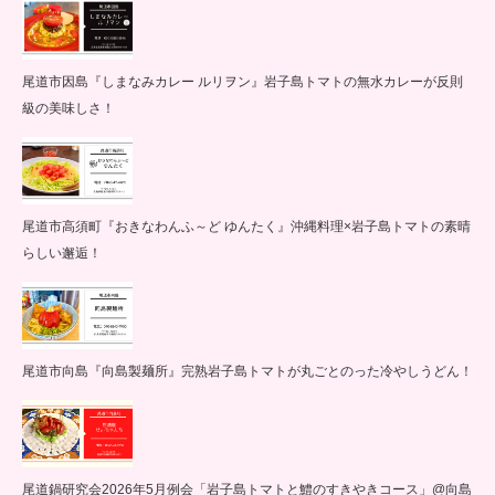
尾道市因島『しまなみカレー ルリヲン』岩子島トマトの無水カレーが反則
級の美味しさ！
尾道市高須町『おきなわんふ～ど ゆんたく』沖縄料理×岩子島トマトの素晴
らしい邂逅！
尾道市向島『向島製麺所』完熟岩子島トマトが丸ごとのった冷やしうどん！
尾道鍋研究会2026年5月例会「岩子島トマトと鱧のすきやきコース」@向島