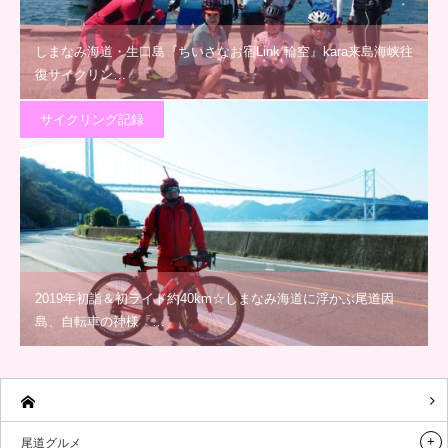
しまなみ海道・生口島『ちいさなお宿Link 輪空』kara来島海峡往
復サイクリン…
サイクリング記録
2019年初詣＆初ライド約40km☆しまなみ海道に浮かぶ尾道因
島、自転車の神様「…
尾道グルメ