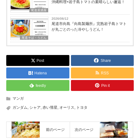
沖縄料理×岩子島トマトの素晴らしい邂逅！
尾道居酒屋
2026/06/12
尾道市向島『向島製麺所』完熟岩子島トマト
が丸ごとのった冷やしうどん！
尾道そば・うどん
Post
Share
Hatena
RSS
feedly
Pin it
マンガ
ガンダム
,
シャア
,
赤い彗星
,
オーリス
,
トヨタ
前のページ
次のページ