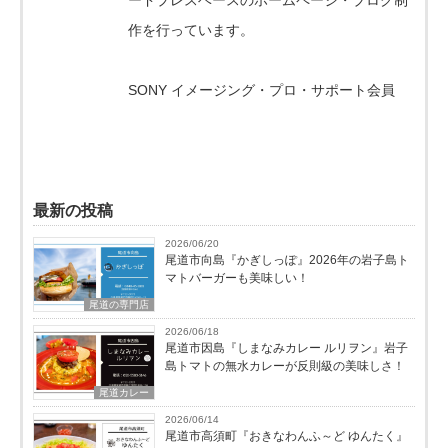
作を行っています。
SONY イメージング・プロ・サポート会員
最新の投稿
2026/06/20
尾道市向島『かぎしっぽ』2026年の岩子島ト
マトバーガーも美味しい！
尾道の専門店
2026/06/18
尾道市因島『しまなみカレー ルリヲン』岩子
島トマトの無水カレーが反則級の美味しさ！
尾道カレー
2026/06/14
尾道市高須町『おきなわんふ～ど ゆんたく』