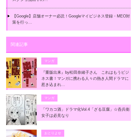
【Google】店舗オーナー必読！Googleマイビジネス登録・MEO対
策を行っ…
関連記事
マンガ
『重版出来』by松田奈緒子さん これはもうビジ
ネス書！マンガに携わる人々の熱き人間ドラマに
惹き込まれ…
マンガ
「ワカコ酒」ドラマ化Vol.4「ざる豆腐」☆呑兵衛
女子は必見なり
おとりよせ