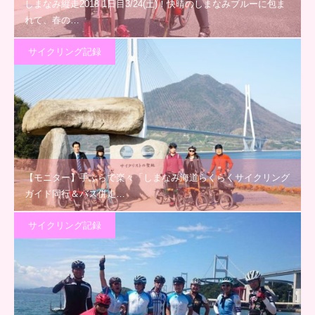
しまなみ縦走2018 1日目3/24(土)！快晴のしまなみブルーに包ま
れて、春の…
サイクリング記録
【モニター】手ぶらで楽々「しまなみ海道らくらくサイクリング
ガイド同行＆バス併走…
サイクリング記録