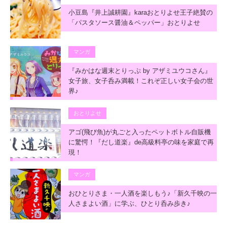
小豆島『井上誠耕園』karaおとりよせ王子絶賛の
「パスタソース醤油＆ペッパー」おとりよせ
マンガ
『みかはな週末とりっぷ by アザミユウコさん』
女子旅、女子呑み満載！これぞ正しい女子会の世
界♪
おとりよせ
アゴ(飛び魚)が丸ごと入ったペットボトル自販機
に驚愕！『だし道楽』de高級料亭の味を家庭で再
現！
マンガ
おひとりさま・一人酒を楽しもう♪「新久千映の一
人さまよい酒」に学ぶ、ひとり呑み歩き♪