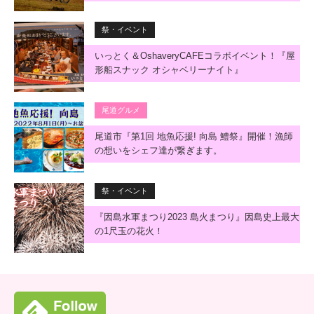
祭・イベント
いっとく＆OshaveryCAFEコラボイベント！『屋
形船スナック オシャベリーナイト』
尾道グルメ
尾道市『第1回 地魚応援! 向島 鱧祭』開催！漁師
の想いをシェフ達が繋ぎます。
祭・イベント
『因島水軍まつり2023 島火まつり』因島史上最大
の1尺玉の花火！