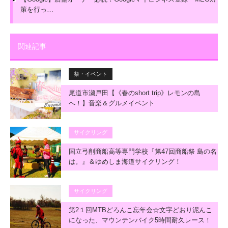
策を行っ…
関連記事
祭・イベント
尾道市瀬戸田【《春のshort trip》レモンの島
へ！】音楽＆グルメイベント
サイクリング
国立弓削商船高等専門学校『第47回商船祭 島の名
は。』＆ゆめしま海道サイクリング！
サイクリング
第2１回MTBどろんこ忘年会☆文字どおり泥んこ
になった、マウンテンバイク5時間耐久レース！