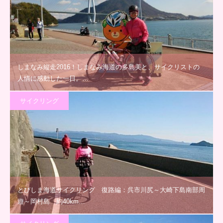
しまなみ縦走2016！しまなみ海道の多島美と、サイクリストの
人情に感動した一日。…
サイクリング
とびしま海道サイクリング 復路編：呉市川尻～大崎下島南部周
遊～岡村島 約40km…