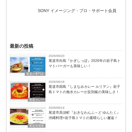
SONY イメージング・プロ・サポート会員
最新の投稿
2026/06/20
尾道市向島『かぎしっぽ』2026年の岩子島ト
マトバーガーも美味しい！
尾道の専門店
2026/06/18
尾道市因島『しまなみカレー ルリヲン』岩子
島トマトの無水カレーが反則級の美味しさ！
尾道カレー
2026/06/14
尾道市高須町『おきなわんふ～ど ゆんたく』
沖縄料理×岩子島トマトの素晴らしい邂逅！
尾道居酒屋