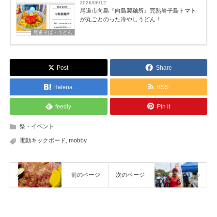
2026/06/12
尾道市向島『向島製麺所』完熟岩子島トマト
が丸ごとのった冷やしうどん！
尾道そば・うどん
Post
Share
Hatena
RSS
feedly
Pin it
祭・イベント
電動キックボード
,
mobby
前のページ
次のページ