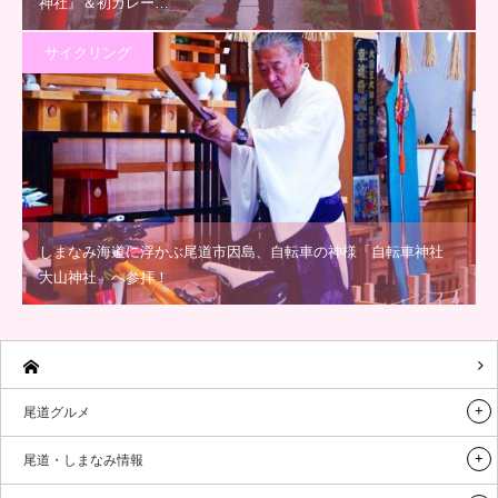
神社』＆初カレー…
サイクリング
しまなみ海道に浮かぶ尾道市因島、自転車の神様「自転車神社
大山神社」へ参拝！
尾道グルメ
尾道・しまなみ情報