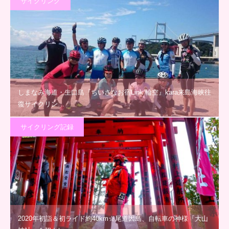
サイクリング
しまなみ海道・生口島『ちいさなお宿Link 輪空』kara来島海峡往
復サイクリン…
サイクリング記録
2020年初詣＆初ライド約40km☆尾道因島、自転車の神様『大山