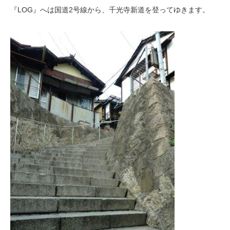
『LOG』へは国道2号線から、千光寺新道を登ってゆきます。