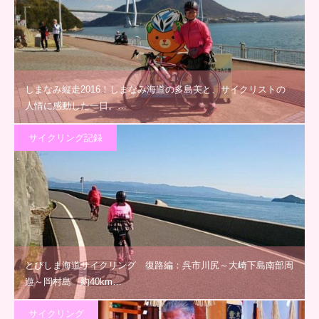
しまなみ縦走2016！しまなみ海道の多島美と、サイクリストの
人情に感動した一日。…
サイクリング記録
とびしま海道サイクリング 復路編：呉市川尻～大崎下島南部周
遊～岡村島 約40km…
サイクリング