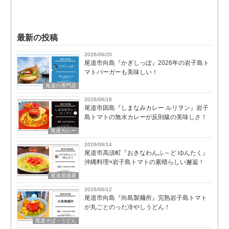
最新の投稿
2026/06/20
尾道市向島『かぎしっぽ』2026年の岩子島ト
マトバーガーも美味しい！
尾道の専門店
2026/06/18
尾道市因島『しまなみカレー ルリヲン』岩子
島トマトの無水カレーが反則級の美味しさ！
尾道カレー
2026/06/14
尾道市高須町『おきなわんふ～ど ゆんたく』
沖縄料理×岩子島トマトの素晴らしい邂逅！
尾道居酒屋
2026/06/12
尾道市向島『向島製麺所』完熟岩子島トマト
が丸ごとのった冷やしうどん！
尾道そば・うどん