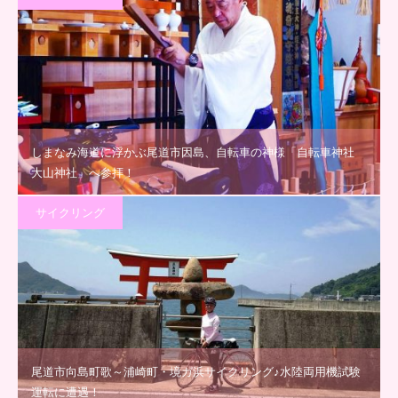
しまなみ海道に浮かぶ尾道市因島、自転車の神様「自転車神社
大山神社」へ参拝！
サイクリング
尾道市向島町歌～浦崎町・境ガ浜サイクリング♪水陸両用機試験
運転に遭遇！