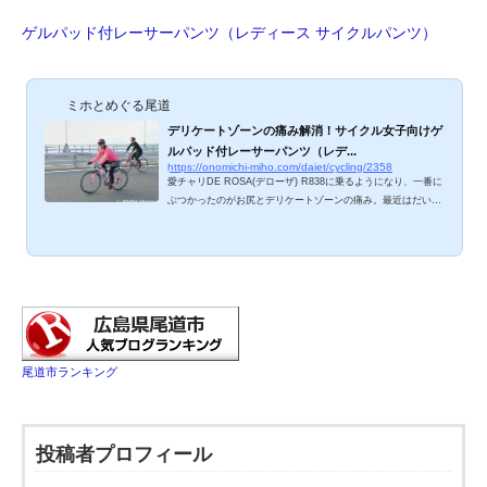
皆さん、あれは我慢できる痛みではないですよね。せっかくの
ロードバイクライフ、これではいかん！ スポーツバイクのサド
ゲルパッド付レーサーパンツ（レディース サイクルパンツ）
ル選びは重要！ 「サドルジプシー」「サドル沼」という言葉が
あるほど、自分の体に合うサドルは見つけづらい...
ミホとめぐる尾道
デリケートゾーンの痛み解消！サイクル女子向けゲ
ルパッド付レーサーパンツ（レデ...
https://onomichi-miho.com/daiet/cycling/2358
愛チャリDE ROSA(デローザ) R838に乗るようになり、一番に
ぶつかったのがお尻とデリケートゾーンの痛み。最近はだいぶ
ん慣れて来て「イタタ」と嘆くことはなくなりましたが、体に
合うサドルとレーサーパンツ（サイクリング用パッド付パン
ツ）に出会うまでは、ほんっとぉーに痛かった！スポーツバイ
クを始めようとしている女性から「サドルとパンツ、どれがい
いですか？」と聞かれることも多いので、お勧めサドルに続き
パンツをご紹介しますね。初心者自転車女子の皆さまの参考に
なれば幸いです^^ スポーツバイクのレーパン選びは...
尾道市ランキング
投稿者プロフィール