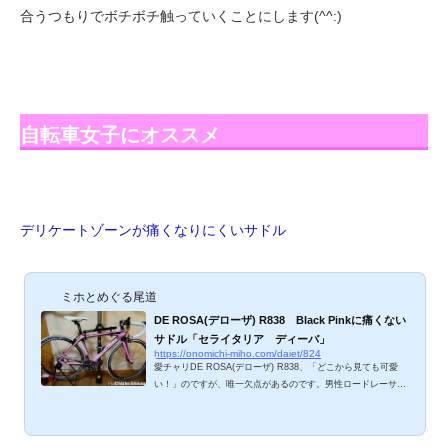
合うつもりでボチボチ触っていくことにします(^^:)
自転車女子にオススメ
デリケートゾーンが痛くなりにくいサドル
ミホとめぐる尾道
DE ROSA(デローザ) R838 Black Pinkに痛くない
サドル「セライタリア ディーバ」
https://onomichi-miho.com/daiet/824
愛チャリDE ROSA(デローザ) R838、「どこから見ても可愛
い！」のですが、唯一欠点があるのです。男性ロードレーサー
仕様なので、サドルがすごく薄いっ！！！20分も乗っている
と、お尻が、というよりも女性のデリケートゾーンが激痛に襲
われ、涙が出そうなほど痛いのです･･･。女性サイクリストの