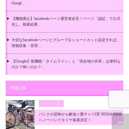
Googl…
【機能廃止】facebookページ運営者必見！ページ「認証」で公式
化し、検索結果…
大切なfacebookページとグループをショートカット設定すれば、
情報収集・管理…
【Google】新機能「タイムライン」と「現在地の共有」は便利な
のか？怖いのか？…
関連記事
サイクリング
パンクの恐怖から解放☆愛チャリDE ROSA R838
へノーパンクタイヤ装着決定！
ホーム
新着情報
シェア
お問合せ