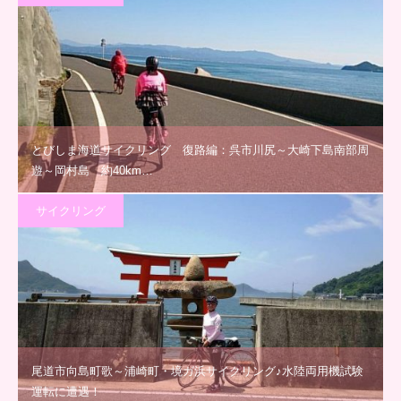
とびしま海道サイクリング 復路編：呉市川尻～大崎下島南部周
遊～岡村島 約40km…
サイクリング
尾道市向島町歌～浦崎町・境ガ浜サイクリング♪水陸両用機試験
運転に遭遇！