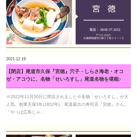
2021.12.19
【閉店】尾道市久保『宮徳』穴子・しらさ海老・オコ
ゼ・アコウに、名物「せいろすし」尾道名物を堪能♪
※2022年11月30日に閉店されました※名物「せいろすし」が大
人気。創業天保3年(1832年)、尾道最古の寿司店『宮徳』さん。
「やっぱ広島じゃ…