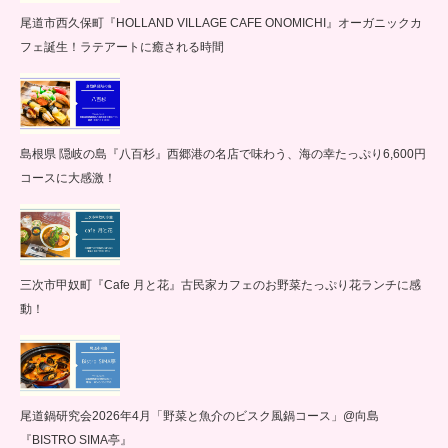
尾道市西久保町『HOLLAND VILLAGE CAFE ONOMICHI』オーガニックカ
フェ誕生！ラテアートに癒される時間
島根県 隠岐の島『八百杉』西郷港の名店で味わう、海の幸たっぷり6,600円
コースに大感激！
三次市甲奴町『Cafe 月と花』古民家カフェのお野菜たっぷり花ランチに感
動！
尾道鍋研究会2026年4月「野菜と魚介のビスク風鍋コース」@向島
『BISTRO SIMA亭』