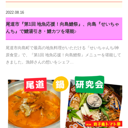
2022.08.16
尾道市『第1回 地魚応援！向島鱧祭』、向島『せいちゃ
んち』で鱧湯引き・鱧カツを堪能♪
尾道市向島町で最高の地魚料理がいただける『せいちゃんち/神
原食堂』で、『第1回 地魚応援！向島鱧祭』メニューを堪能して
きました。漁師さんの想いをシェフ…