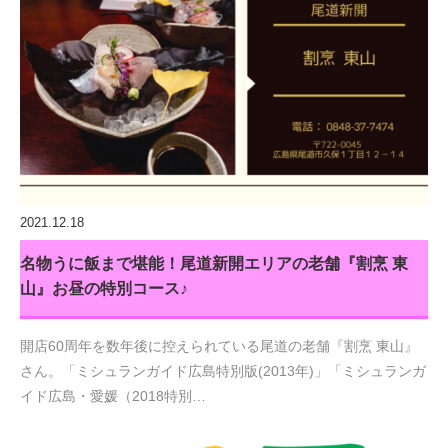
2021.12.18
名物うに飯まで堪能！尾道新開エリアの老舗『割烹 東
山』お昼の特別コース♪
開店60周年を数年後に控えられている尾道の老舗『割烹 東山』
さん。「ミシュランガイド広島特別版(2013年)」「ミシュランガ
イド広島・愛媛（2018特別…