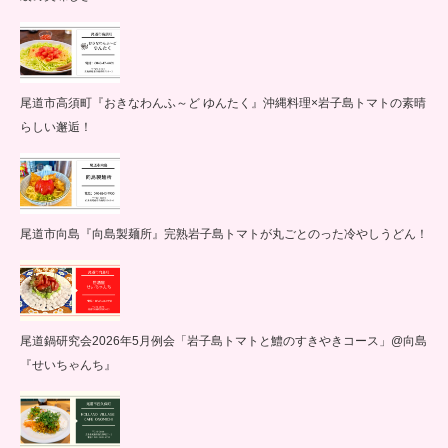
尾道市高須町『おきなわんふ～ど ゆんたく』沖縄料理×岩子島トマトの素晴
らしい邂逅！
尾道市向島『向島製麺所』完熟岩子島トマトが丸ごとのった冷やしうどん！
尾道鍋研究会2026年5月例会「岩子島トマトと鱧のすきやきコース」@向島
『せいちゃんち』