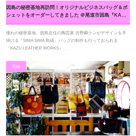
因島の秘密基地再訪問！オリジナルビジネスバッグ＆ポ
シェットをオーダーしてきました ＠尾道市因島『KA…
憧れの秘密基地、因島在住の陶芸家 吉野瞬クンがデザインを手
掛ける「SIMA SIMA 島縞」バッグの制作も行っておられる
『KAZU LEATHER WORKS』…
島縞