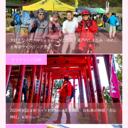
大好きな『カペルミュール』がご出店！瀬戸内しまなみ・ゆめし
ま海道サイクリング大会…
サイクリング記録
2020年初詣＆初ライド約40km☆尾道因島、自転車の神様『大山
神社』＆初カレー…