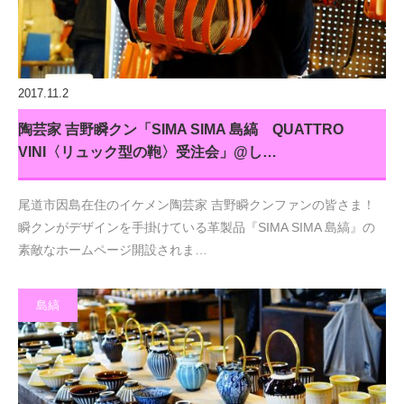
2017.11.2
陶芸家 吉野瞬クン「SIMA SIMA 島縞 QUATTRO
VINI〈リュック型の鞄〉受注会」@し…
尾道市因島在住のイケメン陶芸家 吉野瞬クンファンの皆さま！
瞬クンがデザインを手掛けている革製品『SIMA SIMA 島縞』の
素敵なホームページ開設されま…
島縞