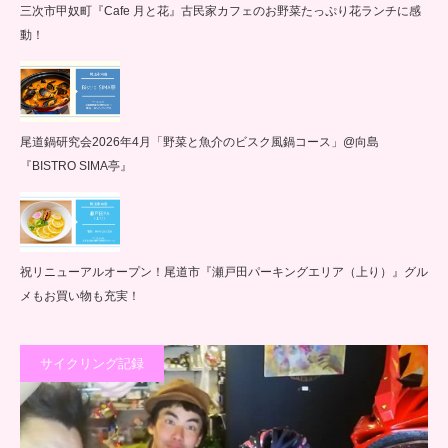
三次市甲奴町『Cafe 月と花』古民家カフェのお野菜たっぷり花ランチに感
動！
尾道鍋研究会2026年4月「野菜と魚介のビスク風鍋コース」@向島
『BISTRO SIMA亭』
祝リニューアルオープン！尾道市『瀬戸田パーキングエリア（上り）』グル
メもお買い物も充実！
サイクリング記録