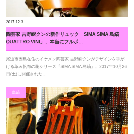
2017.12.3
陶芸家 吉野瞬クンの新作リュック「SIMA SIMA 島縞
QUATTRO VINI」、本当にフルボ…
尾道市因島在住のイケメン陶芸家 吉野瞬クンがデザインを手が
ける革＆帆布の鞄シリーズ『SIMA SIMA 島縞』。2017年10月26
日(土)に開催された…
島縞