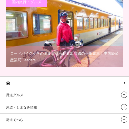
国内旅行・グルメ
ロードバイクがそのまま乗せられる出雲路の一畑電車！中国経済
産業局“Leaders…
尾道グルメ
尾道・しまなみ情報
尾道でべら