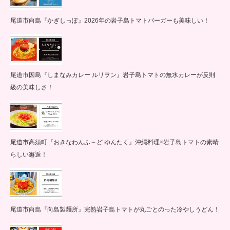
尾道市向島『かぎしっぽ』2026年の岩子島トマトバーガーも美味しい！
尾道市因島『しまなみカレー ルリヲン』岩子島トマトの無水カレーが反則
級の美味しさ！
尾道市高須町『おきなわんふ～ど ゆんたく』沖縄料理×岩子島トマトの素晴
らしい邂逅！
尾道市向島『向島製麺所』完熟岩子島トマトが丸ごとのった冷やしうどん！