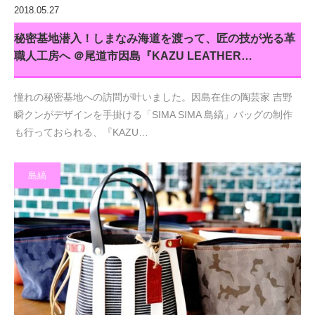
2018.05.27
秘密基地潜入！しまなみ海道を渡って、匠の技が光る革
職人工房へ ＠尾道市因島『KAZU LEATHER…
憧れの秘密基地への訪問が叶いました。因島在住の陶芸家 吉野
瞬クンがデザインを手掛ける「SIMA SIMA 島縞」バッグの制作
も行っておられる、『KAZU…
島縞