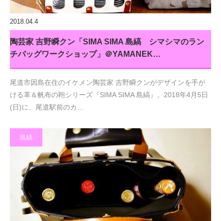
2018.04.4
陶芸家 吉野瞬クン「SIMA SIMA 島縞 シマシマのラン
チバッグワークショップ」＠YAMANEK…
尾道市因島在住のイケメン陶芸家 吉野瞬クンがデザインを手が
ける革＆帆布の鞄シリーズ『SIMA SIMA 島縞』。2018年4月5日
(日)に、尾道駅前のカ…
島縞