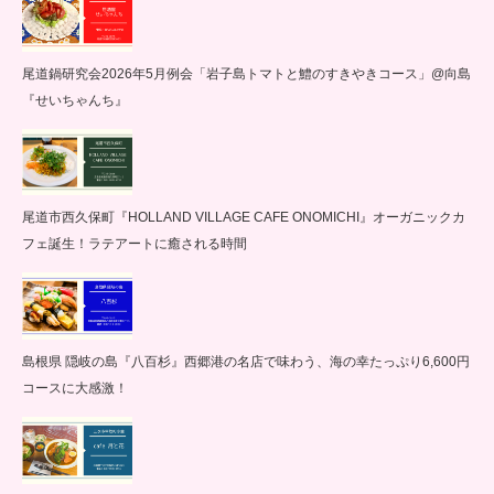
尾道鍋研究会2026年5月例会「岩子島トマトと鱧のすきやきコース」@向島
『せいちゃんち』
尾道市西久保町『HOLLAND VILLAGE CAFE ONOMICHI』オーガニックカ
フェ誕生！ラテアートに癒される時間
島根県 隠岐の島『八百杉』西郷港の名店で味わう、海の幸たっぷり6,600円
コースに大感激！