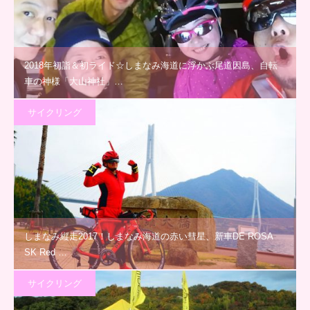
2018年初詣＆初ライド☆しまなみ海道に浮かぶ尾道因島、自転
車の神様「大山神社」…
サイクリング
しまなみ縦走2017！しまなみ海道の赤い彗星、新車DE ROSA
SK Red …
サイクリング