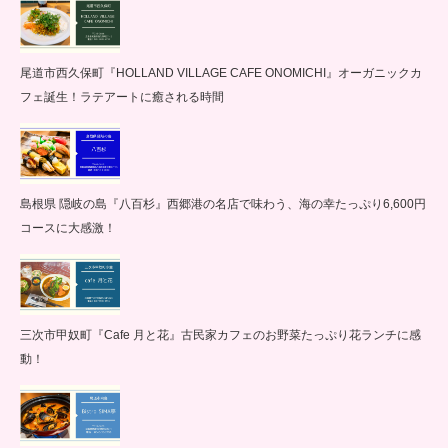
尾道市西久保町『HOLLAND VILLAGE CAFE ONOMICHI』オーガニックカ
フェ誕生！ラテアートに癒される時間
島根県 隠岐の島『八百杉』西郷港の名店で味わう、海の幸たっぷり6,600円
コースに大感激！
三次市甲奴町『Cafe 月と花』古民家カフェのお野菜たっぷり花ランチに感
動！