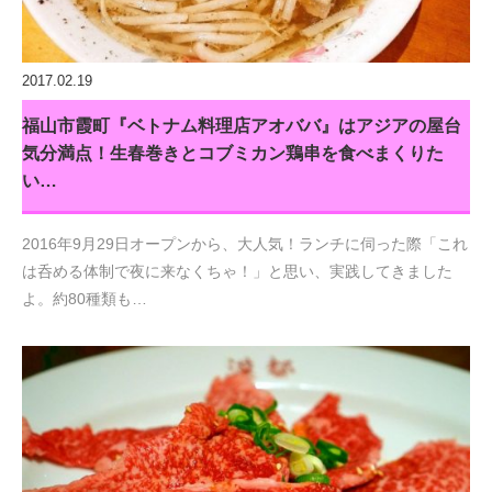
2017.02.19
福山市霞町『ベトナム料理店アオババ』はアジアの屋台
気分満点！生春巻きとコブミカン鶏串を食べまくりた
い…
2016年9月29日オープンから、大人気！ランチに伺った際「これ
は呑める体制で夜に来なくちゃ！」と思い、実践してきました
よ。約80種類も…