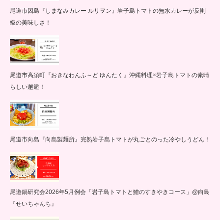
尾道市因島『しまなみカレー ルリヲン』岩子島トマトの無水カレーが反則
級の美味しさ！
尾道市高須町『おきなわんふ～ど ゆんたく』沖縄料理×岩子島トマトの素晴
らしい邂逅！
尾道市向島『向島製麺所』完熟岩子島トマトが丸ごとのった冷やしうどん！
尾道鍋研究会2026年5月例会「岩子島トマトと鱧のすきやきコース」@向島
『せいちゃんち』