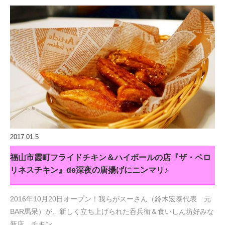
2017.01.5
福山市霞町フライドチキン＆ハイボールの店『ザ・ペロ
リネスチキン』de深夜の唐揚げにニンマリ♪
2016年10月20日オープン！我らがスーさん（鈴木宏泰代表 元
BAR馬呆）が、新しく立ち上げられた呑兵衛＆食いしん坊好みな
新店。チキン…