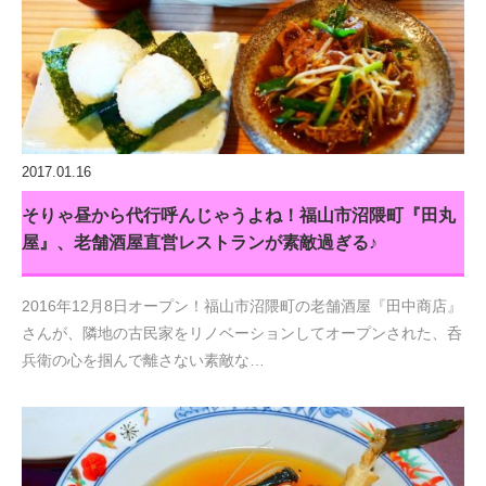
2017.01.16
そりゃ昼から代行呼んじゃうよね！福山市沼隈町『田丸
屋』、老舗酒屋直営レストランが素敵過ぎる♪
2016年12月8日オープン！福山市沼隈町の老舗酒屋『田中商店』
さんが、隣地の古民家をリノベーションしてオープンされた、呑
兵衛の心を掴んで離さない素敵な…