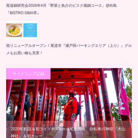
尾道鍋研究会2026年4月「野菜と魚介のビスク風鍋コース」@向島
『BISTRO SIMA亭』
祝リニューアルオープン！尾道市『瀬戸田パーキングエリア（上り）』グル
メもお買い物も充実！
サイクリング記録
2020年初詣＆初ライド約40km☆尾道因島、自転車の神様『大山
神社』＆初カレー…