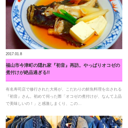
2017.01.8
福山市今津町の隠れ家『初音』再訪。やっぱりオコゼの
煮付けが絶品過ぎる!!
有名寿司店で修行された大将が、こだわりの鮮魚料理を出される
『初音』さん。初めて伺った際「オコゼの煮付けが、なんて上品
で美味しいの！」と感激しまくり、この…