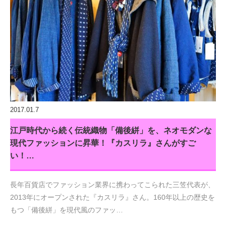
2017.01.7
江戸時代から続く伝統織物「備後絣」を、ネオモダンな
現代ファッションに昇華！『カスリラ』さんがすご
い！…
長年百貨店でファッション業界に携わってこられた三笠代表が、
2013年にオープンされた『カスリラ』さん。160年以上の歴史を
もつ「備後絣」を現代風のファッ…