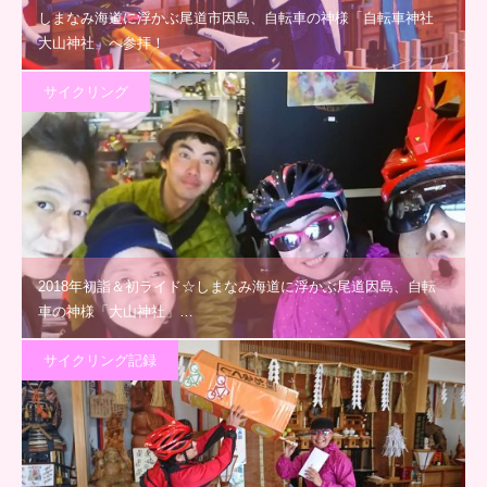
しまなみ海道に浮かぶ尾道市因島、自転車の神様「自転車神社
大山神社」へ参拝！
サイクリング
2018年初詣＆初ライド☆しまなみ海道に浮かぶ尾道因島、自転
車の神様「大山神社」…
サイクリング記録