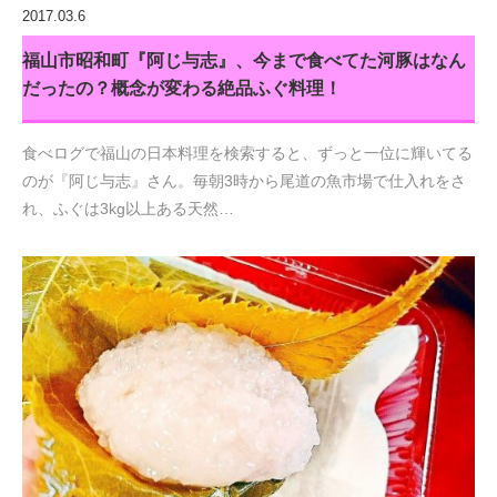
2017.03.6
福山市昭和町『阿じ与志』、今まで食べてた河豚はなん
だったの？概念が変わる絶品ふぐ料理！
食べログで福山の日本料理を検索すると、ずっと一位に輝いてる
のが『阿じ与志』さん。毎朝3時から尾道の魚市場で仕入れをさ
れ、ふぐは3kg以上ある天然…