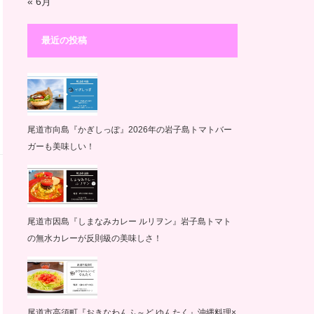
« 6月
最近の投稿
尾道市向島『かぎしっぽ』2026年の岩子島トマトバー
ガーも美味しい！
尾道市因島『しまなみカレー ルリヲン』岩子島トマト
の無水カレーが反則級の美味しさ！
尾道市高須町『おきなわんふ～ど ゆんたく』沖縄料理×