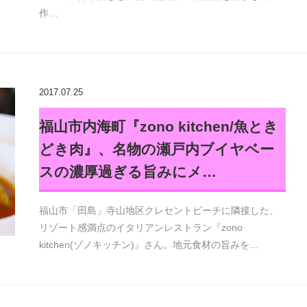
作…
2017.07.25
福山市内海町『zono kitchen/魚とき
どき肉』、名物の瀬戸内ブイヤベー
スの濃厚過ぎる旨みにメ…
福山市「田島」寺山地区クレセントビーチに隣接した、
リゾート感満点のイタリアンレストラン『zono
kitchen(ゾノキッチン)』さん。地元食材の旨みを…