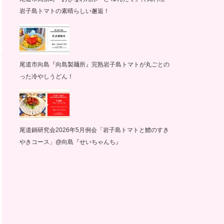
岩子島トマトの素晴らしい邂逅！
尾道市向島『向島製麺所』完熟岩子島トマトが丸ごとの
った冷やしうどん！
尾道鍋研究会2026年5月例会「岩子島トマトと鱧のすき
やきコース」@向島『せいちゃんち』