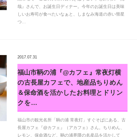
哉』さんで、お誕生日ディナー。今年のお誕生日は美味
しいお寿司が食べたいなぁと、しまなみ海道の赤い彗星
つ…
2017.07.31
福山市鞆の浦『@カフェ』常夜灯横
の古長屋カフェで、地産品ちりめん
＆保命酒を活かしたお料理とドリン
クを…
福山市の観光名所「鞆の浦 常夜灯」すぐそばにある、古
長屋カフェ『@カフェ』（アカフェ）さん。ちりめん、
レモン、保命酒など、鞆の浦界隈の名産品を活かして