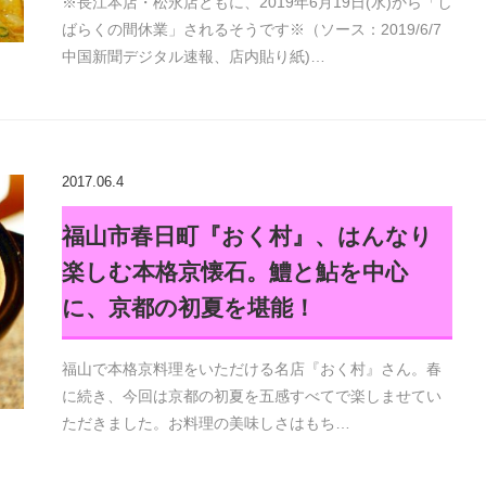
※長江本店・松永店ともに、2019年6月19日(水)から「し
ばらくの間休業」されるそうです※（ソース：2019/6/7
中国新聞デジタル速報、店内貼り紙)…
2017.06.4
福山市春日町『おく村』、はんなり
楽しむ本格京懐石。鱧と鮎を中心
に、京都の初夏を堪能！
福山で本格京料理をいただける名店『おく村』さん。春
に続き、今回は京都の初夏を五感すべてで楽しませてい
ただきました。お料理の美味しさはもち…