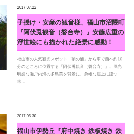
2017.07.22
子授け・安産の観音様、福山市沼隈町
『阿伏兎観音（磐台寺）』安藤広重の
浮世絵にも描かれた絶景に感動！
福山市の人気観光スポット「鞆の浦」から車で西へ約10
分のところに位置する『阿伏兎観音（磐台寺）』。風光
明媚な瀬戸内海の多島美を背景に、急峻な崖上に建つ
朱…
2017.06.30
福山市伊勢丘『府中焼き 鉄板焼き 鉄