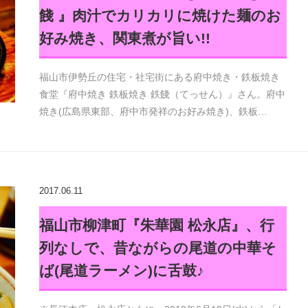
餞 』肉汁でカリカリに焼けた麺のお
好み焼き、関東煮が旨い!!
福山市伊勢丘の住宅・社宅街にある府中焼き・鉄板焼き
食堂『府中焼き 鉄板焼き 鉄餞（てっせん）』さん。府中
焼き(広島県東部、府中市発祥のお好み焼き)、鉄板…
2017.06.11
福山市柳津町『朱華園 松永店』、行
列なしで、昔ながらの尾道の中華そ
ば(尾道ラーメン)に舌鼓♪