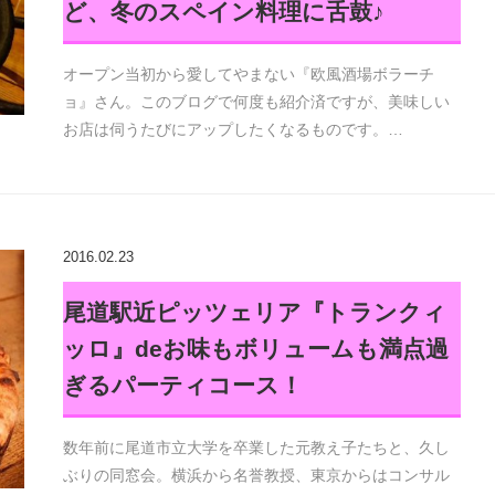
ど、冬のスペイン料理に舌鼓♪
オープン当初から愛してやまない『欧風酒場ボラーチ
ョ』さん。このブログで何度も紹介済ですが、美味しい
お店は伺うたびにアップしたくなるものです。…
2016.02.23
尾道駅近ピッツェリア『トランクィ
ッロ』deお味もボリュームも満点過
ぎるパーティコース！
数年前に尾道市立大学を卒業した元教え子たちと、久し
ぶりの同窓会。横浜から名誉教授、東京からはコンサル