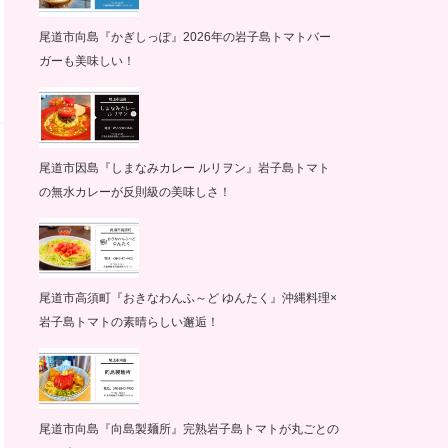
尾道市向島『かぎしっぽ』2026年の岩子島トマトバー
ガーも美味しい！
尾道市因島『しまなみカレー ルリヲン』岩子島トマト
の無水カレーが反則級の美味しさ！
尾道市高須町『おきなわんふ～ど ゆんたく』沖縄料理×
岩子島トマトの素晴らしい邂逅！
尾道市向島『向島製麺所』完熟岩子島トマトが丸ごとの