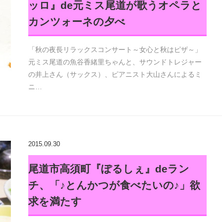
ッロ』de元ミス尾道が歌うオペラと
カンツォーネの夕べ
「秋の夜長リラックスコンサート～女心と秋はピザ～」
元ミス尾道の魚谷香緒里ちゃんと、サウンドトレジャー
の井上さん（サックス）、ピアニスト大山さんによるミ
ニ…
2015.09.30
尾道市高須町『ぽるしぇ』deラン
チ、「♪とんかつが食べたいの♪」欲
求を満たす