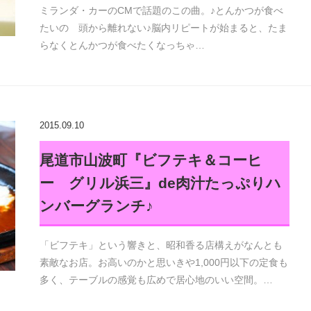
ミランダ・カーのCMで話題のこの曲。♪とんかつが食べ
たいの 頭から離れない♪脳内リピートが始まると、たま
らなくとんかつが食べたくなっちゃ…
2015.09.10
尾道市山波町『ビフテキ＆コーヒ
ー グリル浜三』de肉汁たっぷりハ
ンバーグランチ♪
「ビフテキ」という響きと、昭和香る店構えがなんとも
素敵なお店。お高いのかと思いきや1,000円以下の定食も
多く、テーブルの感覚も広めで居心地のいい空間。…