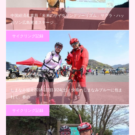
中国経済産業局「未来のサイクリングツーリズム」サクラ・ハッ
カソン広島尾道ステージ…
サイクリング記録
しまなみ縦走2018 1日目3/24(土)！快晴のしまなみブルーに包ま
れて、春の…
サイクリング記録