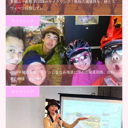
東福山～倉敷 約100kmサイクリング！晩秋の備後路を、鰻とス
ウィーツ目指してレ…
サイクリング
2018年初詣＆初ライド☆しまなみ海道に浮かぶ尾道因島、自転
車の神様「大山神社」…
サイクリング