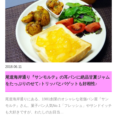
2018.06.11
尾道海岸通り『サンモルテ』の耳パンに絶品甘夏ジャム
をたっぷりのせて♪トリッパとバゲットも好相性♪
尾道海岸通りにある、1981創業のオシャレな老舗パン屋『サン
モルテ』さん。菓子パン人気No.1「フレッシュ」やサンドイッチ
も大好きですが、わたしのお目当…