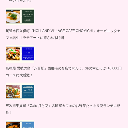
『せいちゃんち』
尾道市西久保町『HOLLAND VILLAGE CAFE ONOMICHI』オーガニックカ
フェ誕生！ラテアートに癒される時間
島根県 隠岐の島『八百杉』西郷港の名店で味わう、海の幸たっぷり6,600円
コースに大感激！
三次市甲奴町『Cafe 月と花』古民家カフェのお野菜たっぷり花ランチに感
動！