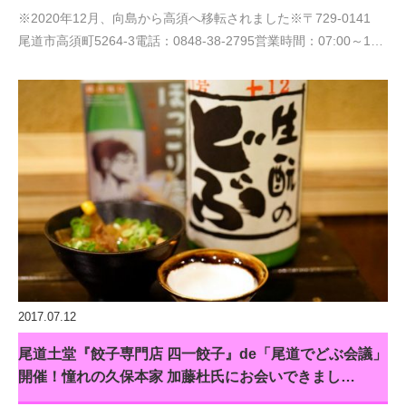
※2020年12月、向島から高須へ移転されました※〒729-0141
尾道市高須町5264-3電話：0848-38-2795営業時間：07:00～1…
2017.07.12
尾道土堂『餃子専門店 四一餃子』de「尾道でどぶ会議」
開催！憧れの久保本家 加藤杜氏にお会いできまし…