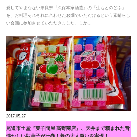
愛してやまなない奈良県『久保本家酒造』の「生もとのどぶ」
を、お料理それぞれに合わせたお燗でいただけるという素晴らし
い会議に参加させていただきました。しか…
2017.05.27
尾道市土堂『菓子問屋 高野商店』、天井まで積まれた昔
懐かしい駄菓子が圧巻！夢の大人買いを実現！