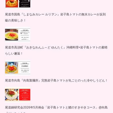
尾道市因島『しまなみカレー ルリヲン』岩子島トマトの無水カレーが反則
級の美味しさ！
尾道市高須町『おきなわんふ～ど ゆんたく』沖縄料理×岩子島トマトの素晴
らしい邂逅！
尾道市向島『向島製麺所』完熟岩子島トマトが丸ごとのった冷やしうどん！
尾道鍋研究会2026年5月例会「岩子島トマトと鱧のすきやきコース」@向島