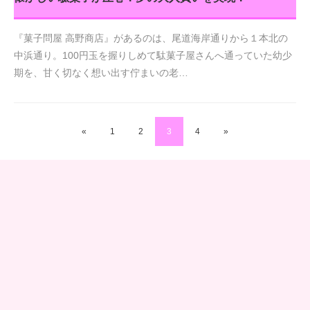
『菓子問屋 高野商店』があるのは、尾道海岸通りから１本北の
中浜通り。100円玉を握りしめて駄菓子屋さんへ通っていた幼少
期を、甘く切なく想い出す佇まいの老…
«
1
2
3
4
»