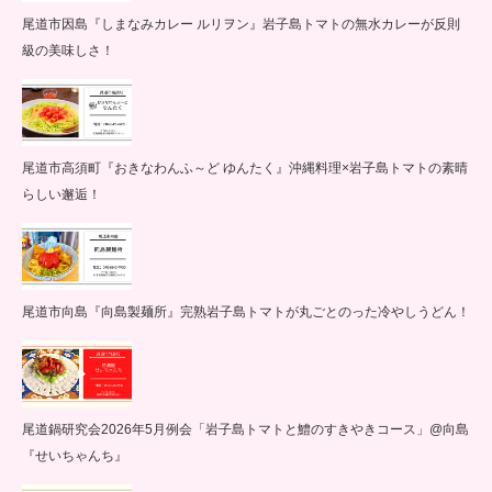
尾道市因島『しまなみカレー ルリヲン』岩子島トマトの無水カレーが反則
級の美味しさ！
尾道市高須町『おきなわんふ～ど ゆんたく』沖縄料理×岩子島トマトの素晴
らしい邂逅！
尾道市向島『向島製麺所』完熟岩子島トマトが丸ごとのった冷やしうどん！
尾道鍋研究会2026年5月例会「岩子島トマトと鱧のすきやきコース」@向島
『せいちゃんち』