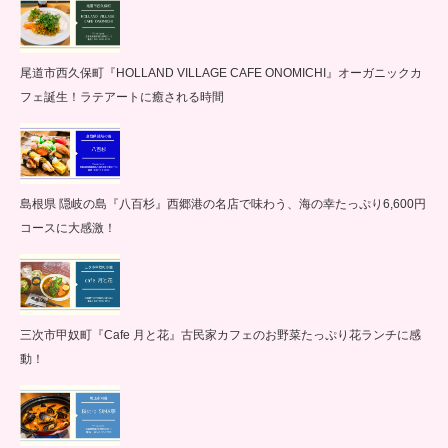
尾道市西久保町『HOLLAND VILLAGE CAFE ONOMICHI』オーガニックカ
フェ誕生！ラテアートに癒される時間
島根県 隠岐の島『八百杉』西郷港の名店で味わう、海の幸たっぷり6,600円
コースに大感激！
三次市甲奴町『Cafe 月と花』古民家カフェのお野菜たっぷり花ランチに感
動！