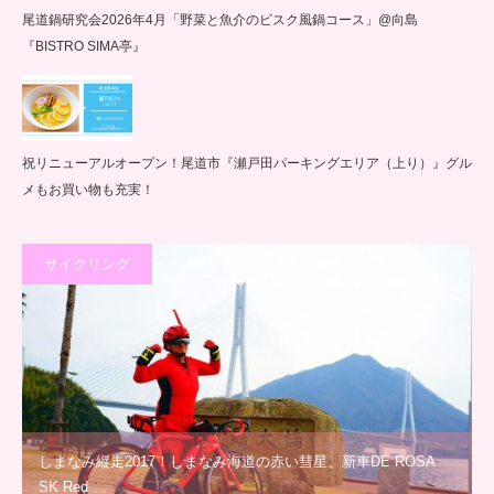
尾道鍋研究会2026年4月「野菜と魚介のビスク風鍋コース」@向島
『BISTRO SIMA亭』
祝リニューアルオープン！尾道市『瀬戸田パーキングエリア（上り）』グル
メもお買い物も充実！
サイクリング
しまなみ縦走2017！しまなみ海道の赤い彗星、新車DE ROSA
SK Red …