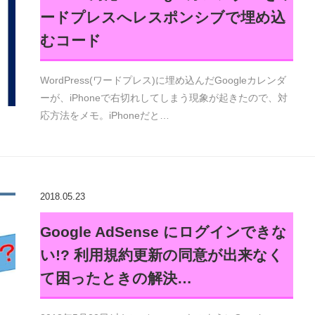
ードプレスへレスポンシブで埋め込
むコード
WordPress(ワードプレス)に埋め込んだGoogleカレンダ
ーが、iPhoneで右切れしてしまう現象が起きたので、対
応方法をメモ。iPhoneだと…
2018.05.23
Google AdSense にログインできな
い!? 利用規約更新の同意が出来なく
て困ったときの解決…