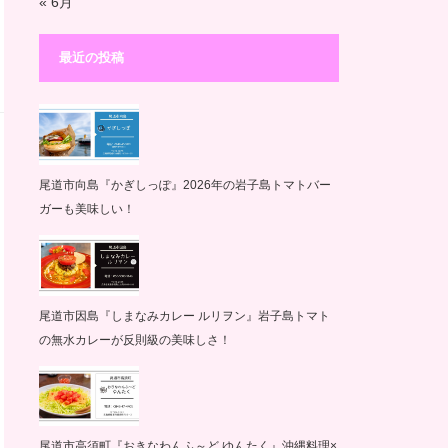
« 6月
最近の投稿
尾道市向島『かぎしっぽ』2026年の岩子島トマトバー
ガーも美味しい！
尾道市因島『しまなみカレー ルリヲン』岩子島トマト
の無水カレーが反則級の美味しさ！
尾道市高須町『おきなわんふ～ど ゆんたく』沖縄料理×