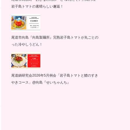
岩子島トマトの素晴らしい邂逅！
尾道市向島『向島製麺所』完熟岩子島トマトが丸ごとの
った冷やしうどん！
尾道鍋研究会2026年5月例会「岩子島トマトと鱧のすき
やきコース」@向島『せいちゃんち』