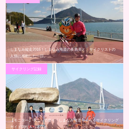
しまなみ縦走2016！しまなみ海道の多島美と、サイクリストの
人情に感動した一日。…
サイクリング記録
【モニター】手ぶらで楽々「しまなみ海道らくらくサイクリング
ガイド同行＆バス併走…