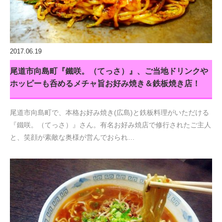
2017.06.19
尾道市向島町『鐵咲。（てっさ）』、ご当地ドリンクや
ホッピーも呑めるメチャ旨お好み焼き＆鉄板焼き店！
尾道市向島町で、本格お好み焼き(広島)と鉄板料理がいただける
『鐵咲。（てっさ）』さん。有名お好み焼店で修行されたご主人
と、笑顔が素敵な奥様が営んでおられ…