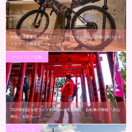
中国経済産業局「広域ラグジュアリーツーリズム開発に向けたネ
ットワーク構築会～Cy…
サイクリング記録
2020年初詣＆初ライド約40km☆尾道因島、自転車の神様『大山
神社』＆初カレー…
サイクリング