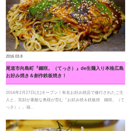
2016.03.8
尾道市向島町『鐵咲。（てっさ）』de生麺入り本格広島
お好み焼き＆創作鉄板焼き！
2016年2月27日(土)オープン！有名お好み焼店で修行されたご主
人と、笑顔が素敵な奥様が営む『お好み焼＆鉄板焼 鐵咲。（て
っさ）』。福…