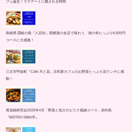
フェ誕生！ラテアートに癒される時間
島根県 隠岐の島『八百杉』西郷港の名店で味わう、海の幸たっぷり6,600円
コースに大感激！
三次市甲奴町『Cafe 月と花』古民家カフェのお野菜たっぷり花ランチに感
動！
尾道鍋研究会2026年4月「野菜と魚介のビスク風鍋コース」@向島
『BISTRO SIMA亭』