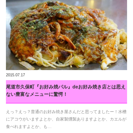
2015.07.17
尾道市久保町『お好み焼パル』deお好み焼き店とは思え
ない豊富なメニューに驚愕！
えっ？えっ？普通のお好み焼き屋さんだと思ってましたー！水槽
にアコウがいますよとか、自家製燻製ありますよとか、カエルが
食べれますよとか、も…