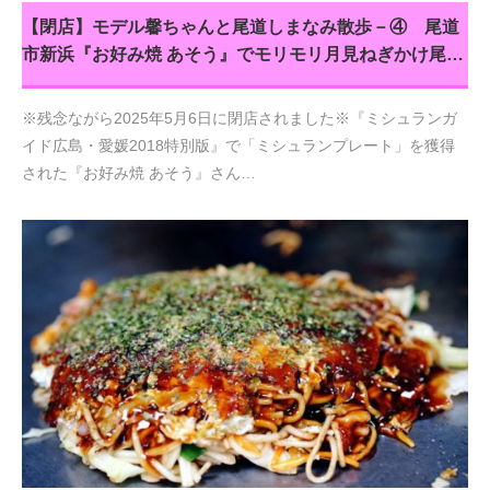
【閉店】モデル馨ちゃんと尾道しまなみ散歩－④ 尾道
市新浜『お好み焼 あそう』でモリモリ月見ねぎかけ尾…
※残念ながら2025年5月6日に閉店されました※『ミシュランガ
イド広島・愛媛2018特別版』で「ミシュランプレート」を獲得
された『お好み焼 あそう』さん…