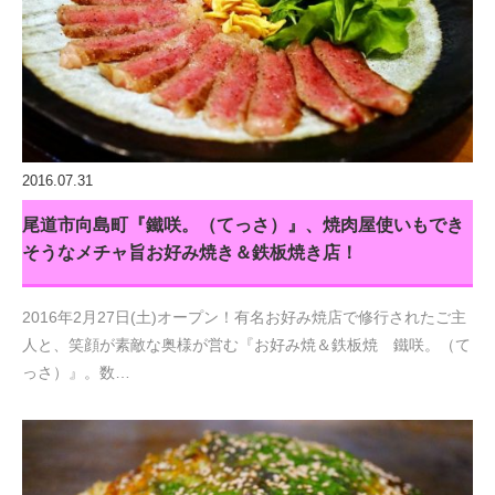
2016.07.31
尾道市向島町『鐵咲。（てっさ）』、焼肉屋使いもでき
そうなメチャ旨お好み焼き＆鉄板焼き店！
2016年2月27日(土)オープン！有名お好み焼店で修行されたご主
人と、笑顔が素敵な奥様が営む『お好み焼＆鉄板焼 鐵咲。（て
っさ）』。数…