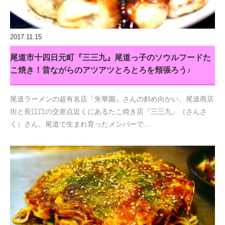
2017.11.15
尾道市十四日元町『三三九』尾道っ子のソウルフードた
こ焼き！昔ながらのアツアツとろとろを頬張ろう♪
尾道ラーメンの超有名店『朱華園』さんの斜め向かい、尾道商店
街と長江口の交差点近くにあるたこ焼き店『三三九』（さんさ
く）さん。尾道で生まれ育ったメンバーで…