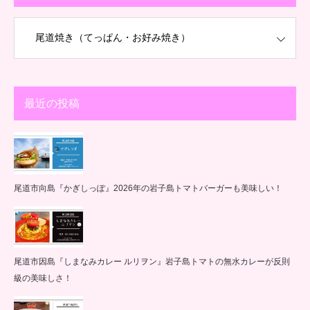
最近の投稿
尾道市向島『かぎしっぽ』2026年の岩子島トマトバーガーも美味しい！
尾道市因島『しまなみカレー ルリヲン』岩子島トマトの無水カレーが反則
級の美味しさ！