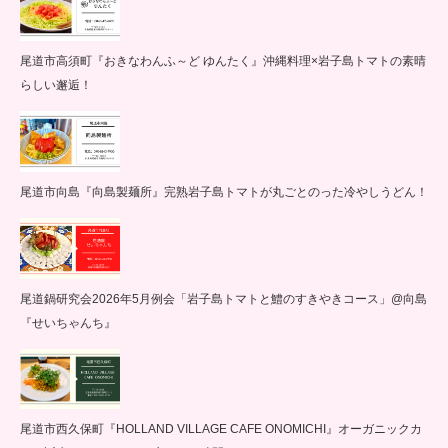
尾道市高須町『おきなわんふ～ど ゆんたく』沖縄料理×岩子島トマトの素晴
らしい邂逅！
尾道市向島『向島製麺所』完熟岩子島トマトが丸ごとのった冷やしうどん！
尾道鍋研究会2026年5月例会「岩子島トマトと鱧のすきやきコース」@向島
『せいちゃんち』
尾道市西久保町『HOLLAND VILLAGE CAFE ONOMICHI』オーガニックカ