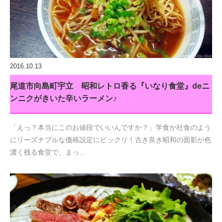
2016.10.13
尾道市向島町宇立 昭和レトロ香る『いなり食堂』deニ
ンニクがきいた辛いラーメン♪
「えっ？本当にこのお値段でいいんですか？」学食か社食のよう
にリーズナブルな価格設定にビックリ！古き良き昭和の面影が色
濃く残る食堂で、まっ…