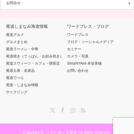
お問合せ
尾道しまなみ海道情報
ワードプレス・ブログ
尾道グルメ
ワードプレス
グルメまとめ
ブログ・ソーシャルメディア
尾道ラーメン・中華
セミナー
尾道焼き（てっぱん・お好み焼き）
カメラ・写真
尾道スウィーツ・カフェ・喫茶店
SimaNYAmi 本谷美穂
尾道土産・名産品
お問い合わせ
尾道でべら
尾道・しまなみ情報
サイクリング
Twitter
Facebook
Instagram
RSS
Copyright ©
ミホとめぐる尾道
All rights reserved.