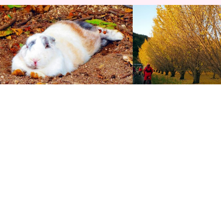
しまなみ海道『ちゃりん娘ファンライ
東福山～倉敷 約100kmサ
ド』！キュートなアイドル、大久野島の
秋の備後路を、鰻とスウィ
可愛いウサ…
レ…