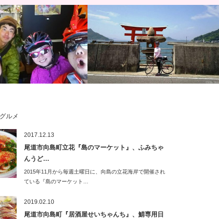
グルメ
詣＆初ライド☆しまなみ海道に
尾道市向島町歌～浦崎町・境ガ浜サイク
2017.12.13
因島、自転車の神様「大山神
リング♪水陸両用機試験運転に遭遇！
尾道市向島町立花『島のマーケット』、ふみちゃ
んうど…
2015年11月から毎週土曜日に、向島の立花海岸で開催され
ている『島のマーケット…
2019.02.10
尾道市向島町『居酒屋せいちゃんち』、鯖専用日