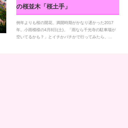
の桜並木「桜土手」
例年よりも桜の開花、満開時期がかなり遅かった2017
年。小雨模様の4月8日(土)、「雨なら千光寺の駐車場が
空いてるかも？」とイチかバチかで行ってみたら、…