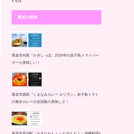
« 6月
最近の投稿
尾道市向島『かぎしっぽ』2026年の岩子島トマトバー
ガーも美味しい！
尾道市因島『しまなみカレー ルリヲン』岩子島トマト
の無水カレーが反則級の美味しさ！
尾道市高須町『おきなわんふ～ど ゆんたく』沖縄料理×