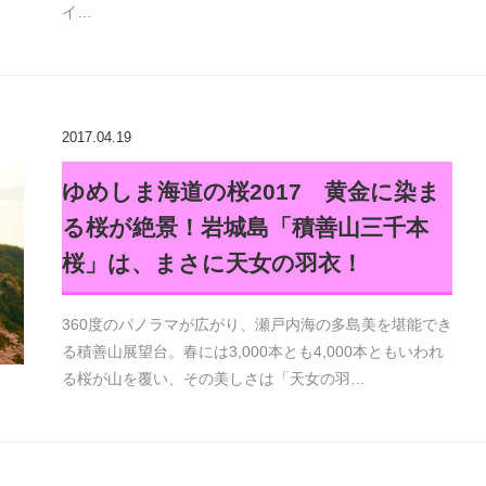
イ…
2017.04.19
ゆめしま海道の桜2017 黄金に染ま
る桜が絶景！岩城島「積善山三千本
桜」は、まさに天女の羽衣！
360度のパノラマが広がり、瀬戸内海の多島美を堪能でき
る積善山展望台。春には3,000本とも4,000本ともいわれ
る桜が山を覆い、その美しさは「天女の羽…