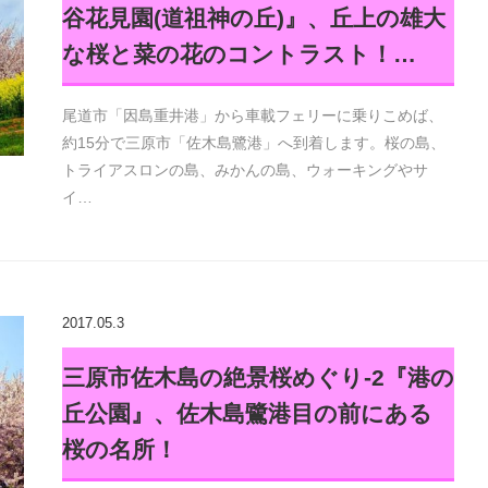
谷花見園(道祖神の丘)』、丘上の雄大
な桜と菜の花のコントラスト！…
尾道市「因島重井港」から車載フェリーに乗りこめば、
約15分で三原市「佐木島鷺港」へ到着します。桜の島、
トライアスロンの島、みかんの島、ウォーキングやサ
イ…
2017.05.3
三原市佐木島の絶景桜めぐり-2『港の
丘公園』、佐木島鷺港目の前にある
桜の名所！