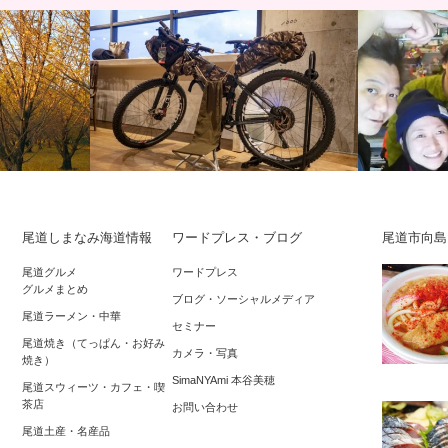
尾道しまなみ海道情報
ワードプレス・ブログ
尾道市向島
イクリング！晩
中国経済産業局「広域ラグジュアリーツ
2018年初
尾道グルメ
ワードプレス
グルメまとめ
ーツ目指して
ーリズム開発に向けたネットワーク構築
浮かぶ尾道
ブログ・ソーシャルメディア
尾道ラーメン・中華
会～Cy…
社」…
セミナー
尾道焼き（てっぱん・お好み
カメラ・写真
焼き）
SimaNYAmi 本谷美穂
尾道スウィーツ・カフェ・喫
茶店
お問い合わせ
尾道土産・名産品