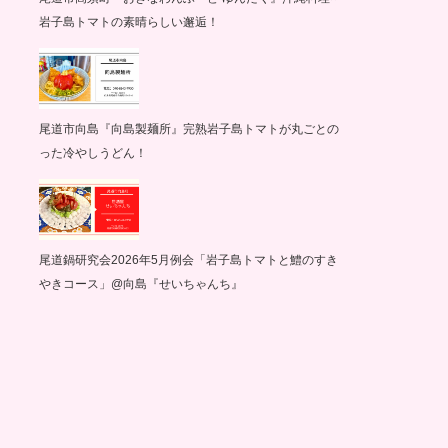
岩子島トマトの素晴らしい邂逅！
尾道市向島『向島製麺所』完熟岩子島トマトが丸ごとの
った冷やしうどん！
尾道鍋研究会2026年5月例会「岩子島トマトと鱧のすき
やきコース」@向島『せいちゃんち』
グ記録
サイクリング