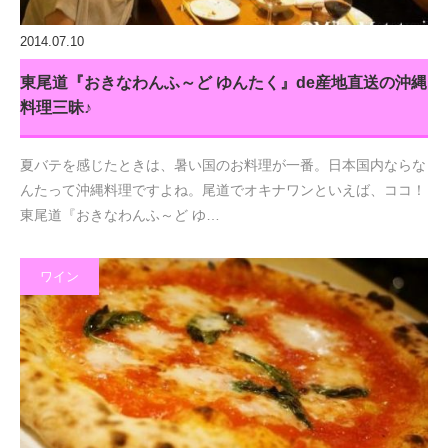
2014.07.10
東尾道『おきなわんふ～ど ゆんたく』de産地直送の沖縄
料理三昧♪
夏バテを感じたときは、暑い国のお料理が一番。日本国内ならな
んたって沖縄料理ですよね。尾道でオキナワンといえば、ココ！
東尾道『おきなわんふ～ど ゆ…
ワイン