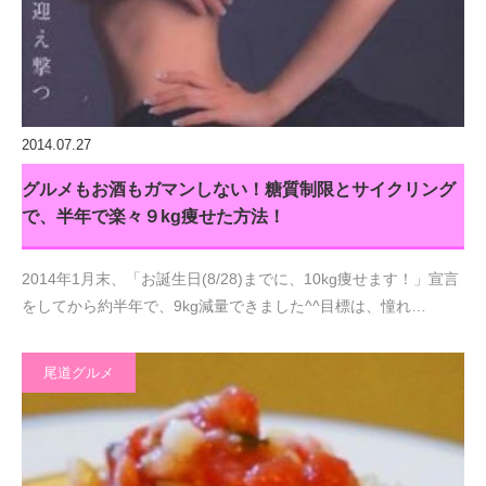
2014.07.27
グルメもお酒もガマンしない！糖質制限とサイクリング
で、半年で楽々９kg痩せた方法！
2014年1月末、「お誕生日(8/28)までに、10kg痩せます！」宣言
をしてから約半年で、9kg減量できました^^目標は、憧れ…
尾道グルメ