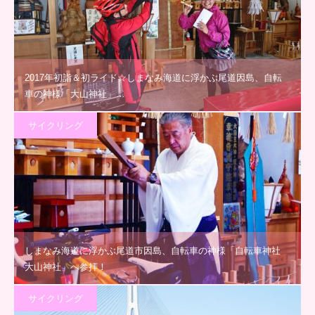
2017年初詣＆初ライド☆しまなみ海道に浮かぶ尾道因島、自転
車の神様「大山神社」…
サイクリング
しまなみ海道に浮かぶ尾道市因島、自転車の神様「自転車神社
大山神社」へ参拝！
サイクリング