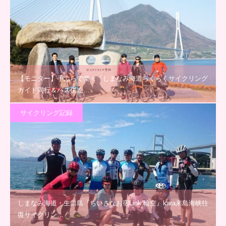
【モニター】手ぶらで楽々「しまなみ海道らくらくサイクリング
ガイド同行＆バス併走…
サイクリング記録
しまなみ海道・生口島『ちいさなお宿Link 輪空』kara来島海峡往
復サイクリン…