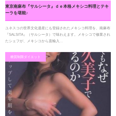
東京南麻布『サルシータ』ｄｅ本格メキシコ料理とテキ
ーラを堪能♪
ユネスコの世界文化遺産にも登録されたメキシコ料理を、南麻布
『SALSITA』（サルシータ）で味わえます。メキシコで修業され
たシェフが、メキシコから直輸入…
糖質制限ダイエット