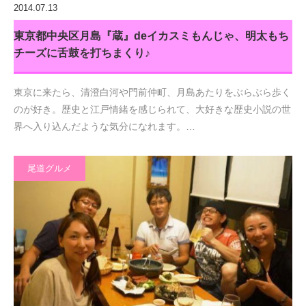
2014.07.13
東京都中央区月島『蔵』deイカスミもんじゃ、明太もち
チーズに舌鼓を打ちまくり♪
東京に来たら、清澄白河や門前仲町、月島あたりをぶらぶら歩く
のが好き。歴史と江戸情緒を感じられて、大好きな歴史小説の世
界へ入り込んだような気分になれます。…
尾道グルメ