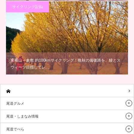
サイクリング記録
東福山～倉敷 約100kmサイクリング！晩秋の備後路を、鰻とス
ウィーツ目指してレ…
尾道グルメ
尾道・しまなみ情報
尾道でべら