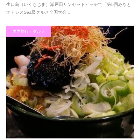
生口島（いくちじま）瀬戸田サンセットビーチで「第5回みなと
オアシスSea級グルメ全国大会i…
国内旅行・グルメ