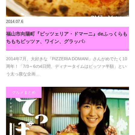
2014.07.6
福山市向陽町『ピッツェリア・ドマーニ』deふっくらも
ちもちピッツァ、ワイン、グラッパ♪
2014年7月、大好きな『PIZZERIA DOMANI』さんがめでたく10
周年！「7/3～6の4日間、ディナータイムはピッツァ半額」とい
う太っ腹な企画…
グルメまとめ