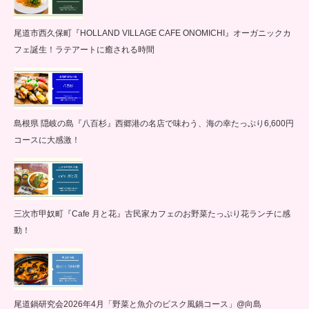
尾道市西久保町『HOLLAND VILLAGE CAFE ONOMICHI』オーガニックカ
フェ誕生！ラテアートに癒される時間
島根県 隠岐の島『八百杉』西郷港の名店で味わう、海の幸たっぷり6,600円
コースに大感激！
三次市甲奴町『Cafe 月と花』古民家カフェのお野菜たっぷり花ランチに感
動！
尾道鍋研究会2026年4月「野菜と魚介のビスク風鍋コース」@向島