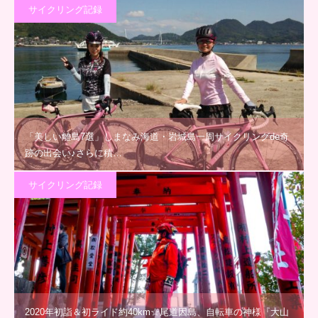
サイクリング記録
「美しい離島7選」しまなみ海道・岩城島一周サイクリングde奇
跡の出会い♪さらに積…
サイクリング記録
2020年初詣＆初ライド約40km☆尾道因島、自転車の神様『大山