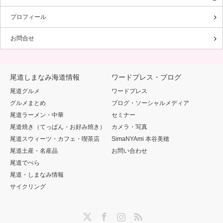
プロフィール
お問合せ
尾道しまなみ海道情報
ワードプレス・ブログ
尾道グルメ
ワードプレス
グルメまとめ
ブログ・ソーシャルメディア
尾道ラーメン・中華
セミナー
尾道焼き（てっぱん・お好み焼き）
カメラ・写真
尾道スウィーツ・カフェ・喫茶店
SimaNYAmi 本谷美穂
尾道土産・名産品
お問い合わせ
尾道でべら
尾道・しまなみ情報
サイクリング
Twitter
Facebook
Instagram
RSS