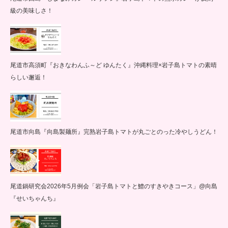
級の美味しさ！
尾道市高須町『おきなわんふ～ど ゆんたく』沖縄料理×岩子島トマトの素晴
らしい邂逅！
尾道市向島『向島製麺所』完熟岩子島トマトが丸ごとのった冷やしうどん！
尾道鍋研究会2026年5月例会「岩子島トマトと鱧のすきやきコース」@向島
『せいちゃんち』