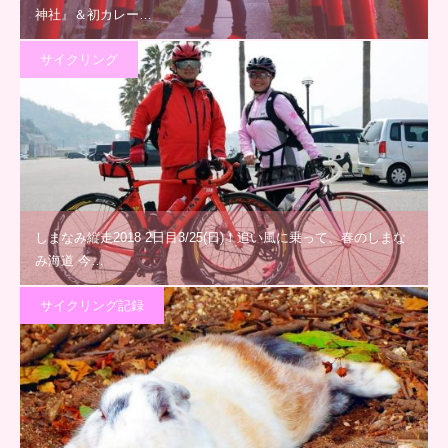
神社』＆初カレー…
サイクリング
しまなみ縦走2018 2日目3/25(日)！追い風に乗って、春のしまな
み海道 今…
サイクリング記録