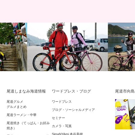
サイクリング記録
サイクリン
尾道しまなみ海道情報
ワードプレス・ブログ
尾道市向島
2016 大迫力の
しまなみ縦走2018 2日目3/25(日)！追い
「美しい離
尾道グルメ
ワードプレス
グルメまとめ
…
風に乗って、春のしまなみ海道 今…
島一周サイク
ブログ・ソーシャルメディア
尾道ラーメン・中華
らに積…
セミナー
尾道焼き（てっぱん・お好み
カメラ・写真
焼き）
SimaNYAmi 本谷美穂