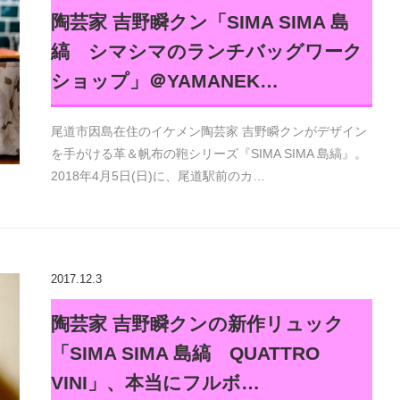
陶芸家 吉野瞬クン「SIMA SIMA 島
縞 シマシマのランチバッグワーク
ショップ」＠YAMANEK…
尾道市因島在住のイケメン陶芸家 吉野瞬クンがデザイン
を手がける革＆帆布の鞄シリーズ『SIMA SIMA 島縞』。
2018年4月5日(日)に、尾道駅前のカ…
2017.12.3
陶芸家 吉野瞬クンの新作リュック
「SIMA SIMA 島縞 QUATTRO
VINI」、本当にフルボ…