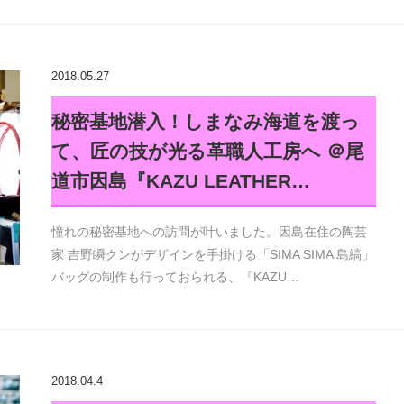
2018.05.27
秘密基地潜入！しまなみ海道を渡っ
て、匠の技が光る革職人工房へ ＠尾
道市因島『KAZU LEATHER…
憧れの秘密基地への訪問が叶いました。因島在住の陶芸
家 吉野瞬クンがデザインを手掛ける「SIMA SIMA 島縞」
バッグの制作も行っておられる、『KAZU…
2018.04.4