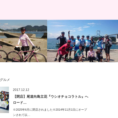
グ記録
サイクリング記録
グルメ
島7選」しまなみ海道・岩城
しまなみ海道・生口島『ちいさなお宿
2017.12.12
リングde奇跡の出会い♪さ
Link 輪空』kara来島海峡往復サイクリ
【閉店】尾道向島立花『ウシオチョコラトル』へ
ン…
ロード…
※2025年6月に閉店されました※2014年11月1日にオープ
ンされて以…