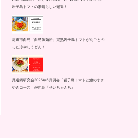
岩子島トマトの素晴らしい邂逅！
尾道市向島『向島製麺所』完熟岩子島トマトが丸ごとの
った冷やしうどん！
尾道鍋研究会2026年5月例会「岩子島トマトと鱧のすき
やきコース」@向島『せいちゃんち』