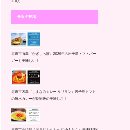
« 6月
最近の投稿
尾道市向島『かぎしっぽ』2026年の岩子島トマトバー
ガーも美味しい！
尾道市因島『しまなみカレー ルリヲン』岩子島トマト
の無水カレーが反則級の美味しさ！
尾道市高須町『おきなわんふ～ど ゆんたく』沖縄料理×