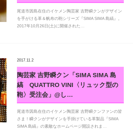
尾道市因島在住のイケメン陶芸家 吉野瞬クンがデザイン
を手がける革＆帆布の鞄シリーズ『SIMA SIMA 島縞』。
2017年10月26日(土)に開催された…
2017.11.2
陶芸家 吉野瞬クン「SIMA SIMA 島
縞 QUATTRO VINI〈リュック型の
鞄〉受注会」@し…
尾道市因島在住のイケメン陶芸家 吉野瞬クンファンの皆
さま！瞬クンがデザインを手掛けている革製品『SIMA
SIMA 島縞』の素敵なホームページ開設されま…