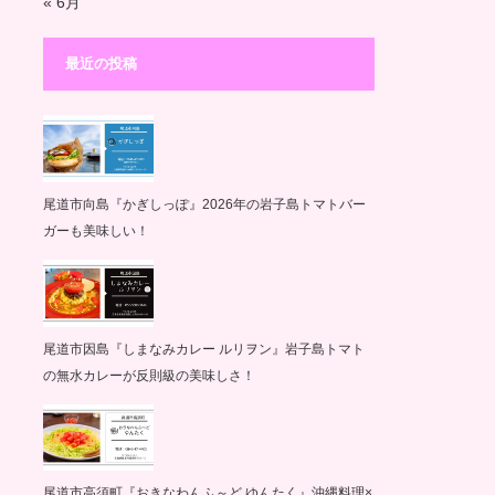
« 6月
最近の投稿
尾道市向島『かぎしっぽ』2026年の岩子島トマトバー
ガーも美味しい！
尾道市因島『しまなみカレー ルリヲン』岩子島トマト
の無水カレーが反則級の美味しさ！
尾道市高須町『おきなわんふ～ど ゆんたく』沖縄料理×