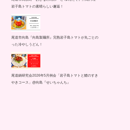
岩子島トマトの素晴らしい邂逅！
尾道市向島『向島製麺所』完熟岩子島トマトが丸ごとの
った冷やしうどん！
尾道鍋研究会2026年5月例会「岩子島トマトと鱧のすき
やきコース」@向島『せいちゃんち』
グ記録
サイクリング