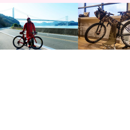
2019年初詣＆初ライド約40km☆しまな
中国経済産業局「広域ラグ
み海道に浮かぶ尾道因島、自転車の神様
ーリズム開発に向けたネッ
「…
会～Cy…