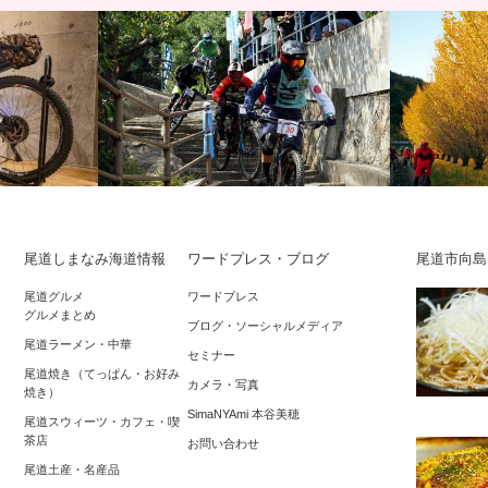
尾道しまなみ海道情報
ワードプレス・ブログ
尾道市向島
ジュアリーツ
RED BULL HOLY RIDE 2017 大迫力の
東福山～倉敷
尾道グルメ
ワードプレス
グルメまとめ
トワーク構築
マウンテンバイクダウンヒ…
秋の備後路
ブログ・ソーシャルメディア
尾道ラーメン・中華
レ…
セミナー
尾道焼き（てっぱん・お好み
カメラ・写真
焼き）
SimaNYAmi 本谷美穂
尾道スウィーツ・カフェ・喫
茶店
お問い合わせ
尾道土産・名産品