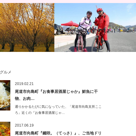
グルメ
 約100kmサイクリング！晩
しまなみ縦走2018 1日目3/24(土)！快晴
2019.02.21
を、鰻とスウィーツ目指して
のしまなみブルーに包まれて、春の…
尾道市向島町『お食事居酒屋じゃか』鮮魚に干
物、お肉…
通りかかるたびに気になっていた、「尾道市向島支所ここ
ろ」近くの『お食事居酒屋じゃ…
2017.06.19
尾道市向島町『鐵咲。（てっさ）』、ご当地ドリ