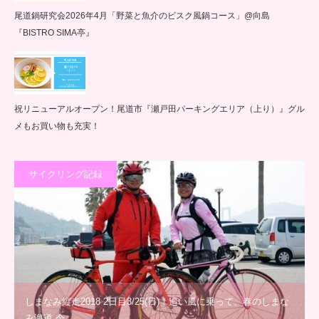
尾道鍋研究会2026年4月「野菜と魚介のビスク風鍋コース」@向島
『BISTRO SIMA亭』
祝リニューアルオープン！尾道市『瀬戸田パーキングエリア（上り）』グル
メもお買い物も充実！
サイクリング記録
しまなみ縦走2018 2日目3/25(日)！追い風に乗って、春のしまな
み海道 今…