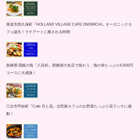
尾道市西久保町『HOLLAND VILLAGE CAFE ONOMICHI』オーガニックカ
フェ誕生！ラテアートに癒される時間
島根県 隠岐の島『八百杉』西郷港の名店で味わう、海の幸たっぷり6,600円
コースに大感激！
三次市甲奴町『Cafe 月と花』古民家カフェのお野菜たっぷり花ランチに感
動！