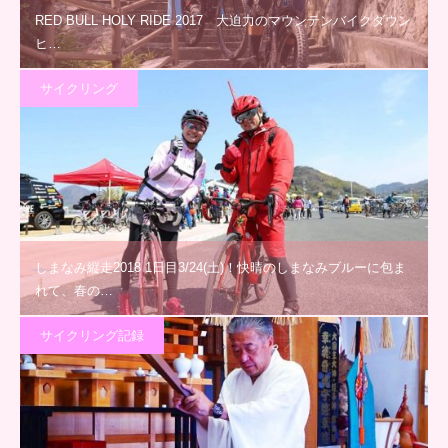
RED BULL HOLY RIDE 2017 大迫力のマウンテンバイクダウン
ヒ…
サイクリング
しまなみ縦走2018 1日目3/24(土)！快晴のしまなみブルーに包ま
れて、春の…
サイクリング記録