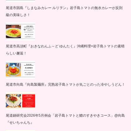
尾道市因島『しまなみカレー ルリヲン』岩子島トマトの無水カレーが反則
級の美味しさ！
尾道市高須町『おきなわんふ～ど ゆんたく』沖縄料理×岩子島トマトの素晴
らしい邂逅！
尾道市向島『向島製麺所』完熟岩子島トマトが丸ごとのった冷やしうどん！
尾道鍋研究会2026年5月例会「岩子島トマトと鱧のすきやきコース」@向島
『せいちゃんち』