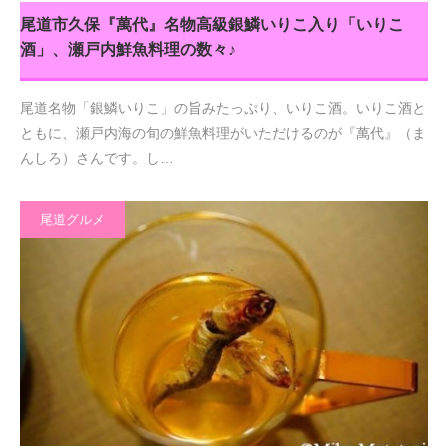
尾道市久保『萬代』名物高級銀鱗いりこ入り「いりこ
酒」、瀬戸内鮮魚料理の数々♪
尾道名物「銀鱗いりこ」の旨みたっぷり、いりこ酒。いりこ酒と
ともに、瀬戸内海の旬の鮮魚料理がいただけるのが『萬代』（ま
んしろ）さんです。し…
尾道グルメ