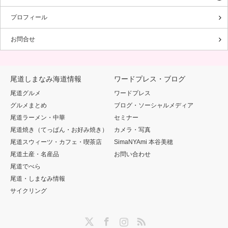
プロフィール
お問合せ
尾道しまなみ海道情報
ワードプレス・ブログ
尾道グルメ
ワードプレス
グルメまとめ
ブログ・ソーシャルメディア
尾道ラーメン・中華
セミナー
尾道焼き（てっぱん・お好み焼き）
カメラ・写真
尾道スウィーツ・カフェ・喫茶店
SimaNYAmi 本谷美穂
尾道土産・名産品
お問い合わせ
尾道でべら
尾道・しまなみ情報
サイクリング
Twitter
Facebook
Instagram
RSS