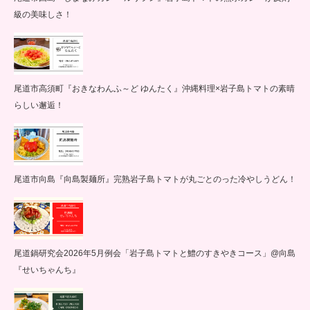
級の美味しさ！
尾道市高須町『おきなわんふ～ど ゆんたく』沖縄料理×岩子島トマトの素晴
らしい邂逅！
尾道市向島『向島製麺所』完熟岩子島トマトが丸ごとのった冷やしうどん！
尾道鍋研究会2026年5月例会「岩子島トマトと鱧のすきやきコース」@向島
『せいちゃんち』