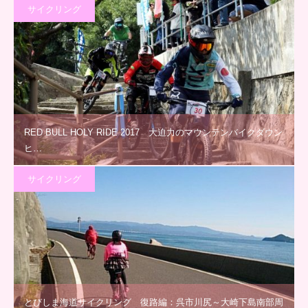
サイクリング
RED BULL HOLY RIDE 2017 大迫力のマウンテンバイクダウン
ヒ…
サイクリング
とびしま海道サイクリング 復路編：呉市川尻～大崎下島南部周