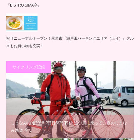
『BISTRO SIMA亭』
祝リニューアルオープン！尾道市『瀬戸田パーキングエリア（上り）』グル
メもお買い物も充実！
サイクリング記録
しまなみ縦走2018 2日目3/25(日)！追い風に乗って、春のしまな
み海道 今…