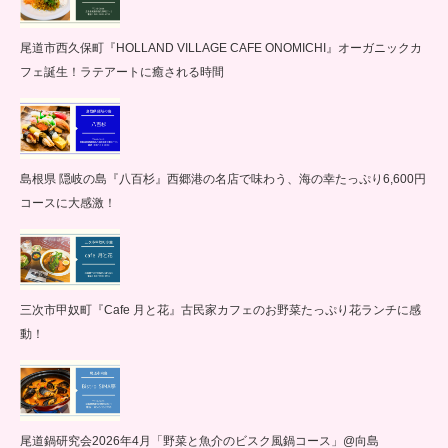
尾道市西久保町『HOLLAND VILLAGE CAFE ONOMICHI』オーガニックカ
フェ誕生！ラテアートに癒される時間
島根県 隠岐の島『八百杉』西郷港の名店で味わう、海の幸たっぷり6,600円
コースに大感激！
三次市甲奴町『Cafe 月と花』古民家カフェのお野菜たっぷり花ランチに感
動！
尾道鍋研究会2026年4月「野菜と魚介のビスク風鍋コース」@向島