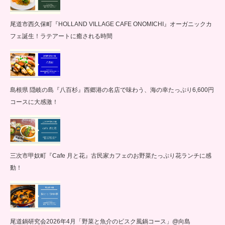
尾道市西久保町『HOLLAND VILLAGE CAFE ONOMICHI』オーガニックカ
フェ誕生！ラテアートに癒される時間
島根県 隠岐の島『八百杉』西郷港の名店で味わう、海の幸たっぷり6,600円
コースに大感激！
三次市甲奴町『Cafe 月と花』古民家カフェのお野菜たっぷり花ランチに感
動！
尾道鍋研究会2026年4月「野菜と魚介のビスク風鍋コース」@向島