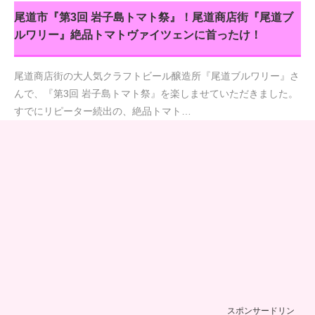
尾道市『第3回 岩子島トマト祭』！尾道商店街『尾道ブ
ルワリー』絶品トマトヴァイツェンに首ったけ！
尾道商店街の大人気クラフトビール醸造所『尾道ブルワリー』さ
んで、『第3回 岩子島トマト祭』を楽しませていただきました。
すでにリピーター続出の、絶品トマト…
スポンサードリン