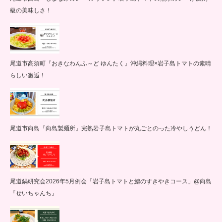
級の美味しさ！
尾道市高須町『おきなわんふ～ど ゆんたく』沖縄料理×岩子島トマトの素晴
らしい邂逅！
尾道市向島『向島製麺所』完熟岩子島トマトが丸ごとのった冷やしうどん！
尾道鍋研究会2026年5月例会「岩子島トマトと鱧のすきやきコース」@向島
『せいちゃんち』