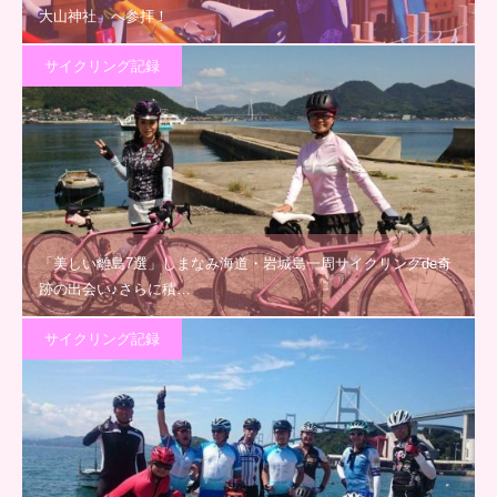
大山神社」へ参拝！
サイクリング記録
「美しい離島7選」しまなみ海道・岩城島一周サイクリングde奇
跡の出会い♪さらに積…
サイクリング記録