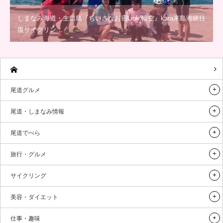
しまなみ海道・生口島『ちいさなお宿Link 輪空』kara来島海峡往
復サイクリン…
尾道グルメ
尾道・しまなみ情報
尾道でべら
旅行・グルメ
サイクリング
美容・ダイエット
仕事・趣味