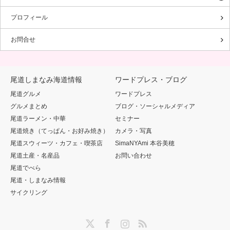
プロフィール
お問合せ
尾道しまなみ海道情報
ワードプレス・ブログ
尾道グルメ
ワードプレス
グルメまとめ
ブログ・ソーシャルメディア
尾道ラーメン・中華
セミナー
尾道焼き（てっぱん・お好み焼き）
カメラ・写真
尾道スウィーツ・カフェ・喫茶店
SimaNYAmi 本谷美穂
尾道土産・名産品
お問い合わせ
尾道でべら
尾道・しまなみ情報
サイクリング
Twitter
Facebook
Instagram
RSS