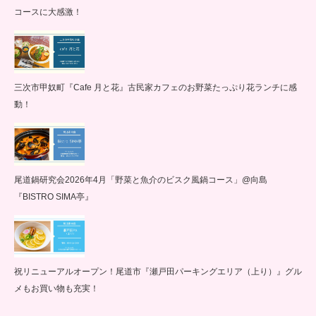
コースに大感激！
三次市甲奴町『Cafe 月と花』古民家カフェのお野菜たっぷり花ランチに感
動！
尾道鍋研究会2026年4月「野菜と魚介のビスク風鍋コース」@向島
『BISTRO SIMA亭』
祝リニューアルオープン！尾道市『瀬戸田パーキングエリア（上り）』グル
メもお買い物も充実！