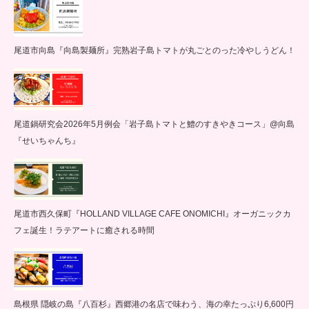
尾道市向島『向島製麺所』完熟岩子島トマトが丸ごとのった冷やしうどん！
尾道鍋研究会2026年5月例会「岩子島トマトと鱧のすきやきコース」@向島
『せいちゃんち』
尾道市西久保町『HOLLAND VILLAGE CAFE ONOMICHI』オーガニックカ
フェ誕生！ラテアートに癒される時間
島根県 隠岐の島『八百杉』西郷港の名店で味わう、海の幸たっぷり6,600円