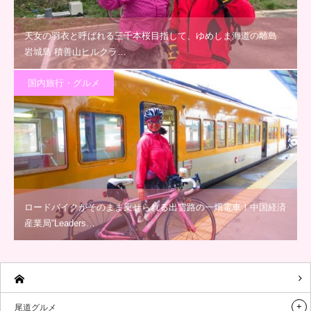
天女の羽衣と呼ばれる三千本桜目指して、ゆめしま海道の離島
岩城島 積善山ヒルクラ…
国内旅行・グルメ
ロードバイクがそのまま乗せられる出雲路の一畑電車！中国経済
産業局“Leaders…
尾道グルメ