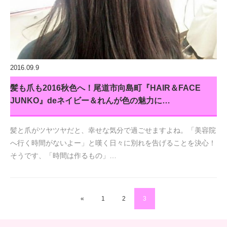
2016.09.9
髪も爪も2016秋色へ！尾道市向島町『HAIR＆FACE
JUNKO』deネイビー＆れんが色の魅力に…
髪と爪がツヤツヤだと、幸せな気分で過ごせますよね。「美容院
へ行く時間がないよー」と嘆く日々に別れを告げることを決心！
そうです、「時間は作るもの」…
«
1
2
3