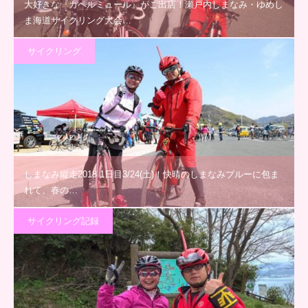
大好きな『カペルミュール』がご出店！瀬戸内しまなみ・ゆめし
ま海道サイクリング大会…
サイクリング
しまなみ縦走2018 1日目3/24(土)！快晴のしまなみブルーに包ま
れて、春の…
サイクリング記録