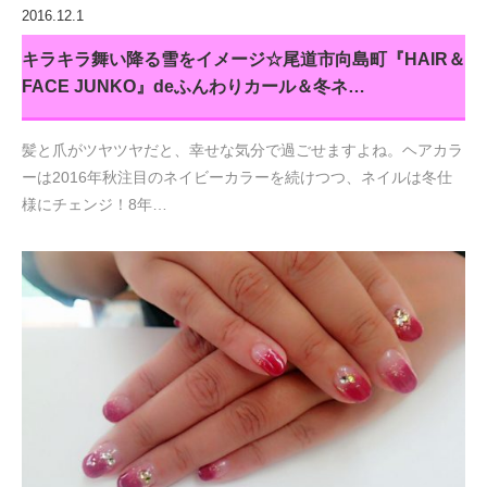
2016.12.1
キラキラ舞い降る雪をイメージ☆尾道市向島町『HAIR＆
FACE JUNKO』deふんわりカール＆冬ネ…
髪と爪がツヤツヤだと、幸せな気分で過ごせますよね。ヘアカラ
ーは2016年秋注目のネイビーカラーを続けつつ、ネイルは冬仕
様にチェンジ！8年…