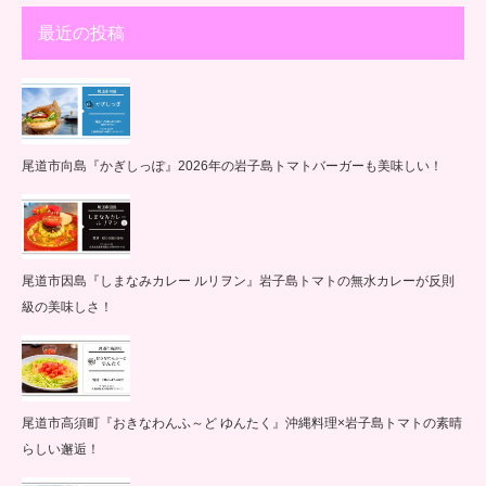
最近の投稿
尾道市向島『かぎしっぽ』2026年の岩子島トマトバーガーも美味しい！
尾道市因島『しまなみカレー ルリヲン』岩子島トマトの無水カレーが反則
級の美味しさ！
尾道市高須町『おきなわんふ～ど ゆんたく』沖縄料理×岩子島トマトの素晴
らしい邂逅！