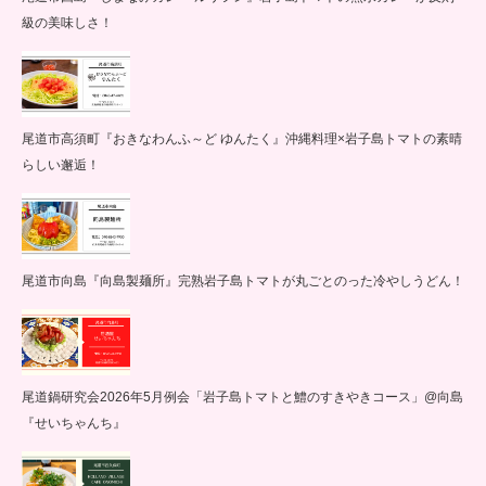
級の美味しさ！
尾道市高須町『おきなわんふ～ど ゆんたく』沖縄料理×岩子島トマトの素晴
らしい邂逅！
尾道市向島『向島製麺所』完熟岩子島トマトが丸ごとのった冷やしうどん！
尾道鍋研究会2026年5月例会「岩子島トマトと鱧のすきやきコース」@向島
『せいちゃんち』