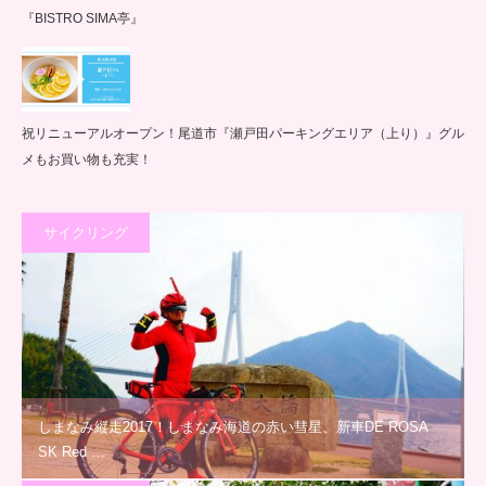
『BISTRO SIMA亭』
祝リニューアルオープン！尾道市『瀬戸田パーキングエリア（上り）』グル
メもお買い物も充実！
サイクリング
しまなみ縦走2017！しまなみ海道の赤い彗星、新車DE ROSA
SK Red …