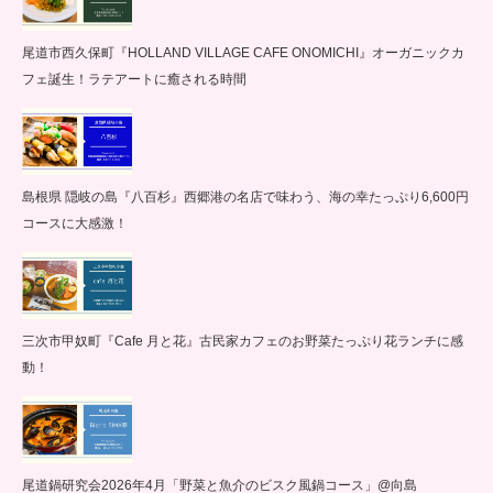
尾道市西久保町『HOLLAND VILLAGE CAFE ONOMICHI』オーガニックカ
フェ誕生！ラテアートに癒される時間
島根県 隠岐の島『八百杉』西郷港の名店で味わう、海の幸たっぷり6,600円
コースに大感激！
三次市甲奴町『Cafe 月と花』古民家カフェのお野菜たっぷり花ランチに感
動！
尾道鍋研究会2026年4月「野菜と魚介のビスク風鍋コース」@向島