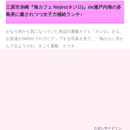
三原市糸崎『海カフェ Nejiro(ネジロ)』de瀬戸内海の多
島美に癒されつつ女子力補給ランチ♪
かなり前から気になっていた海辺の素敵カフェ『ネジロ』さん。
お友達がSNSやブログにアップする写真を見て、「海の上に浮か
んでるようだわ。すごく素敵」とウキ…
スポンサードリン