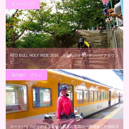
サイクリング
RED BULL HOLY RIDE 2016 大迫力のマウンテンバイクダウン
ヒ…
国内旅行・グルメ
ロードバイクがそのまま乗せられる出雲路の一畑電車！中国経済