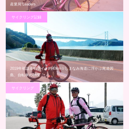
産業局“Leaders…
サイクリング記録
2019年初詣＆初ライド約40km☆しまなみ海道に浮かぶ尾道因
島、自転車の神様「…
サイクリング