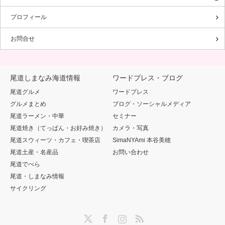
プロフィール
お問合せ
尾道しまなみ海道情報
ワードプレス・ブログ
尾道グルメ
ワードプレス
グルメまとめ
ブログ・ソーシャルメディア
尾道ラーメン・中華
セミナー
尾道焼き（てっぱん・お好み焼き）
カメラ・写真
尾道スウィーツ・カフェ・喫茶店
SimaNYAmi 本谷美穂
尾道土産・名産品
お問い合わせ
尾道でべら
尾道・しまなみ情報
サイクリング
Twitter
Facebook
Instagram
RSS