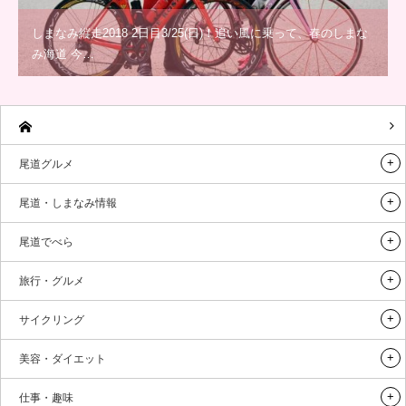
しまなみ縦走2018 2日目3/25(日)！追い風に乗って、春のしまな
み海道 今…
尾道グルメ
尾道・しまなみ情報
尾道でべら
旅行・グルメ
サイクリング
美容・ダイエット
仕事・趣味