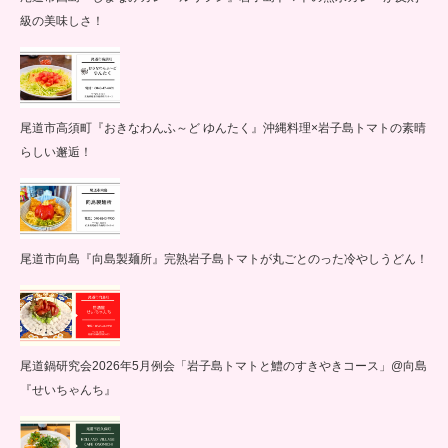
級の美味しさ！
尾道市高須町『おきなわんふ～ど ゆんたく』沖縄料理×岩子島トマトの素晴
らしい邂逅！
尾道市向島『向島製麺所』完熟岩子島トマトが丸ごとのった冷やしうどん！
尾道鍋研究会2026年5月例会「岩子島トマトと鱧のすきやきコース」@向島
『せいちゃんち』