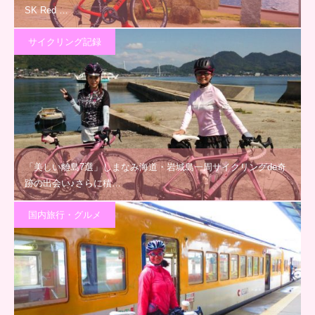
SK Red …
サイクリング記録
「美しい離島7選」しまなみ海道・岩城島一周サイクリングde奇
跡の出会い♪さらに積…
国内旅行・グルメ