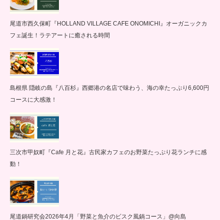
尾道市西久保町『HOLLAND VILLAGE CAFE ONOMICHI』オーガニックカ
フェ誕生！ラテアートに癒される時間
島根県 隠岐の島『八百杉』西郷港の名店で味わう、海の幸たっぷり6,600円
コースに大感激！
三次市甲奴町『Cafe 月と花』古民家カフェのお野菜たっぷり花ランチに感
動！
尾道鍋研究会2026年4月「野菜と魚介のビスク風鍋コース」@向島