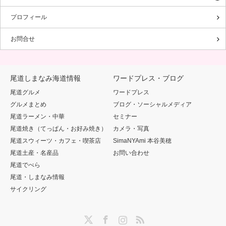
プロフィール
お問合せ
尾道しまなみ海道情報
ワードプレス・ブログ
尾道グルメ
ワードプレス
グルメまとめ
ブログ・ソーシャルメディア
尾道ラーメン・中華
セミナー
尾道焼き（てっぱん・お好み焼き）
カメラ・写真
尾道スウィーツ・カフェ・喫茶店
SimaNYAmi 本谷美穂
尾道土産・名産品
お問い合わせ
尾道でべら
尾道・しまなみ情報
サイクリング
Twitter
Facebook
Instagram
RSS