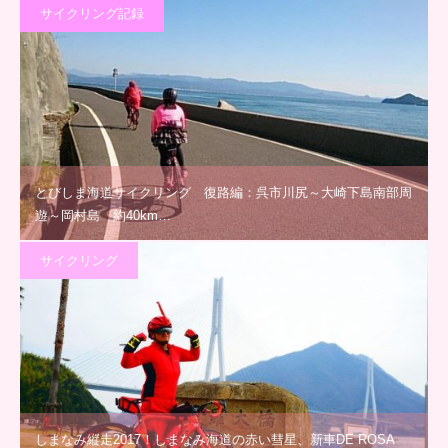
サイクリング記録
とびしま海道サイクリング 復路編：呉市川尻～大崎下島南部周
遊～岡村島 約40km…
サイクリング
しまなみ縦走2017！しまなみ海道の赤い彗星、新車DE ROSA