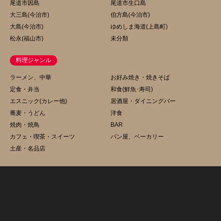
尾道市因島
尾道市生口島
大三島(今治市)
伯方島(今治市)
大島(今治市)
ゆめしま海道(上島町)
松永(福山市)
未分類
料理ジャンル
ラーメン、中華
お好み焼き・焼きそば
定食・弁当
和食(鮮魚･寿司)
エスニック(カレー他)
居酒屋・ダイニングバー
蕎麦・うどん
洋食
焼肉・焼鳥
BAR
カフェ・喫茶・スイーツ
パン屋、ベーカリー
土産・名品店