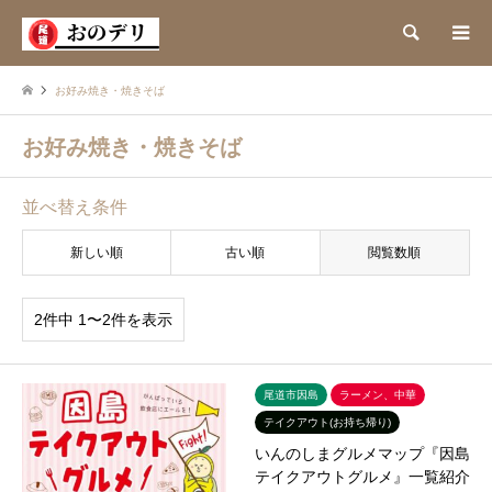
検索
お好み焼き・焼きそば
お好み焼き・焼きそば
並べ替え条件
新しい順
古い順
閲覧数順
2件中 1〜2件を表示
尾道市因島
ラーメン、中華
テイクアウト(お持ち帰り)
いんのしまグルメマップ『因島
テイクアウトグルメ』一覧紹介