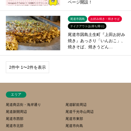
ページ開設！
尾道市因島
お好み焼き・焼きそば
テイクアウト(お持ち帰り)
尾道市因島土生町『上田お好み
焼き』あっさり「いんおこ」、
焼きそば、焼きうどん…
2件中 1〜2件を表示
エリア
尾道商店街・海岸通り
尾道駅前周辺
尾道新開周辺
尾道千光寺山周辺
尾道市西部
尾道市東部
尾道市北部
尾道市向島